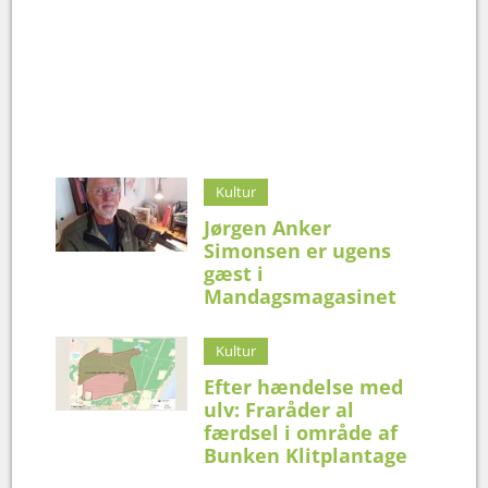
Kultur
Jørgen Anker
Simonsen er ugens
gæst i
Mandagsmagasinet
Kultur
Efter hændelse med
ulv: Fraråder al
færdsel i område af
Bunken Klitplantage