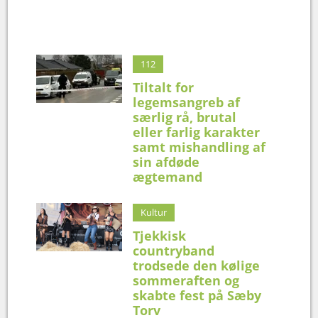
112
Tiltalt for
legemsangreb af
særlig rå, brutal
eller farlig karakter
samt mishandling af
sin afdøde
ægtemand
Kultur
Tjekkisk
countryband
trodsede den kølige
sommeraften og
skabte fest på Sæby
Torv