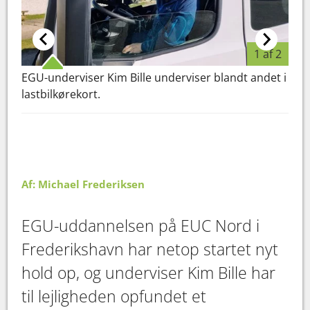
1 af 2
EGU-underviser Kim Bille underviser blandt andet i
Otte
lastbilkørekort.
truc
typi
og 
udda
Af: Michael Frederiksen
EGU-uddannelsen på EUC Nord i
Frederikshavn har netop startet nyt
hold op, og underviser Kim Bille har
til lejligheden opfundet et