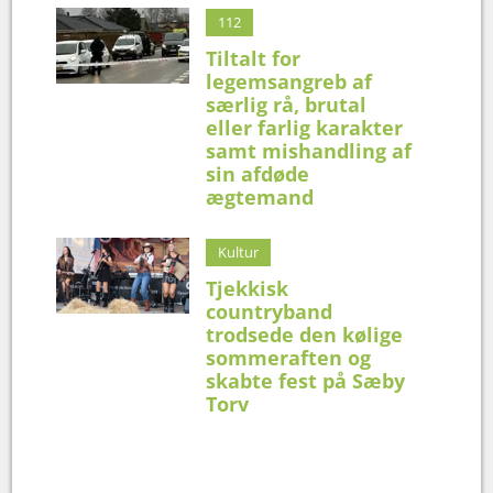
112
Tiltalt for
legemsangreb af
særlig rå, brutal
eller farlig karakter
samt mishandling af
sin afdøde
ægtemand
Kultur
Tjekkisk
countryband
trodsede den kølige
sommeraften og
skabte fest på Sæby
Torv