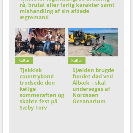
rå, brutal eller farlig karakter samt
mishandling af sin afdøde
ægtemand
Kultur
Kultur
Tjekkisk
Sjælden brugde
countryband
fundet død ved
trodsede den
Ålbæk – skal
kølige
undersøges af
sommeraften og
Nordsøen
skabte fest på
Oceanarium
Sæby Torv