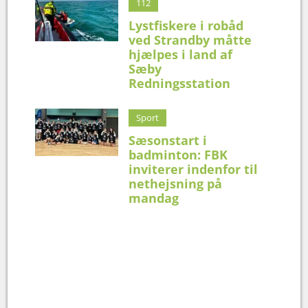
112
Lystfiskere i robåd
ved Strandby måtte
hjælpes i land af
Sæby
Redningsstation
Sport
Sæsonstart i
badminton: FBK
inviterer indenfor til
nethejsning på
mandag