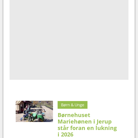
Børn & Unge
Børnehuset
Mariehønen i Jerup
står foran en lukning
i 2026