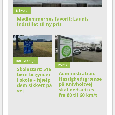
Erhverv
Medlemmernes favorit: Launis
indstillet til ny pris
Børn & Unge
Politik
Skolestart: 516
Administration:
børn begynder
Hastighedsgrænse
i skole – hjælp
på Knivholtvej
dem sikkert på
skal nedsættes
vej
fra 80 til 60 km/t