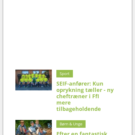
Sport
SEIF-anfører: Kun
oprykning tæller - ny
cheftræner i FfI
mere
tilbageholdende
Børn & Unge
Efter en fantastisk