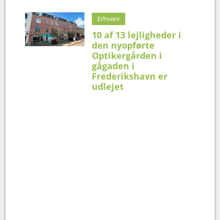
Erhverv
10 af 13 lejligheder i
den nyopførte
Optikergården i
gågaden i
Frederikshavn er
udlejet