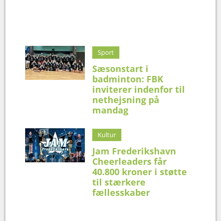
Sport
Sæsonstart i
badminton: FBK
inviterer indenfor til
nethejsning på
mandag
Kultur
Jam Frederikshavn
Cheerleaders får
40.800 kroner i støtte
til stærkere
fællesskaber