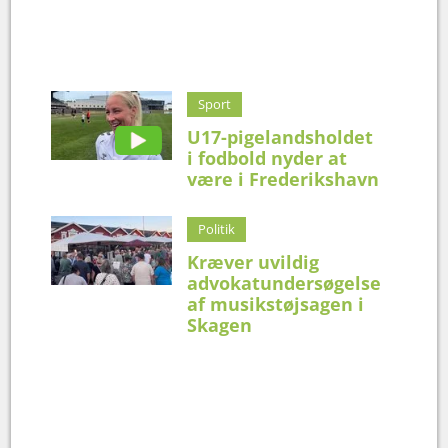
Sport
U17-pigelandsholdet
i fodbold nyder at
være i Frederikshavn
Politik
Kræver uvildig
advokatundersøgelse
af musikstøjsagen i
Skagen