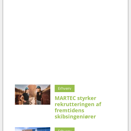
Erhverv
MARTEC styrker
rekrutteringen af
fremtidens
skibsingeniører
Erhverv