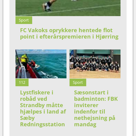
Sport
FC Vakoks oprykkere hentede flot
point i efterårspremieren i Hjørring
112
Sport
Lystfiskere i
Sæsonstart i
robåd ved
badminton: FBK
Strandby måtte
inviterer
hjælpes i land af
indenfor til
Sæby
nethejsning på
Redningsstation
mandag