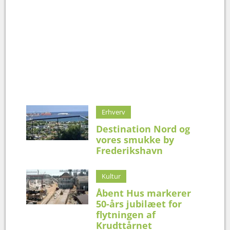
Erhverv
Destination Nord og
vores smukke by
Frederikshavn
Kultur
Åbent Hus markerer
50-års jubilæet for
flytningen af
Krudttårnet