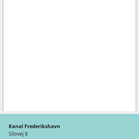
Kanal Frederikshavn
Silovej 8