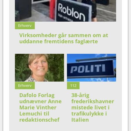
Erhverv
Virksomheder går sammen om at
uddanne fremtidens faglærte
Erhverv
112
Dafolo Forlag
38-årig
udnævner Anne
frederikshavner
Marie Vinther
mistede livet i
Lemuchi til
trafikulykke i
redaktionschef
Italien