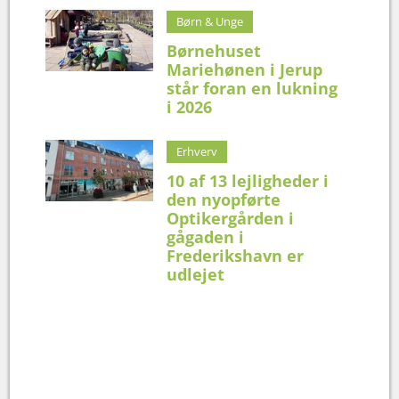
Børn & Unge
Børnehuset
Mariehønen i Jerup
står foran en lukning
i 2026
Erhverv
10 af 13 lejligheder i
den nyopførte
Optikergården i
gågaden i
Frederikshavn er
udlejet