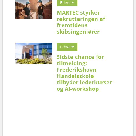
Erhverv
MARTEC styrker
rekrutteringen af
fremtidens
skibsingeniører
Erhverv
Sidste chance for
tilmelding:
Frederikshavn
Handelsskole
tilbyder lederkurser
og AI-workshop