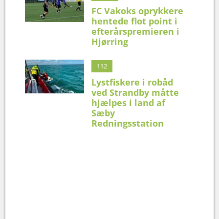
FC Vakoks oprykkere
hentede flot point i
efterårspremieren i
Hjørring
112
Lystfiskere i robåd
ved Strandby måtte
hjælpes i land af
Sæby
Redningsstation