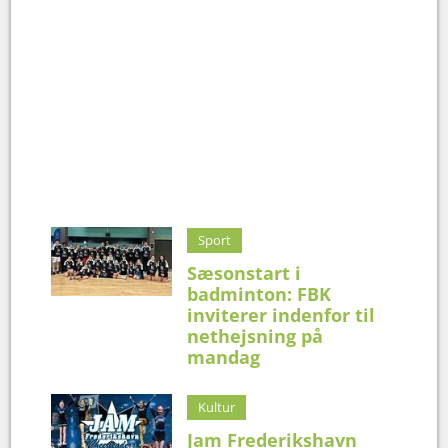
Sport
Sæsonstart i
badminton: FBK
inviterer indenfor til
nethejsning på
mandag
Kultur
Jam Frederikshavn