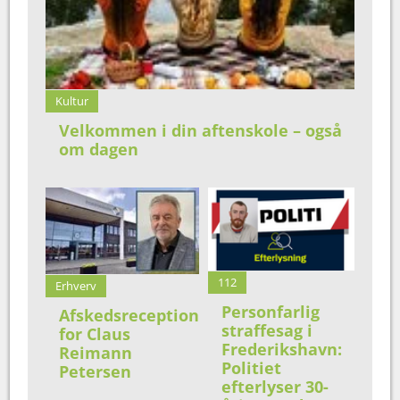
Kultur
Velkommen i din aftenskole – også
om dagen
112
Erhverv
Personfarlig
Afskedsreception
straffesag i
for Claus
Frederikshavn:
Reimann
Politiet
Petersen
efterlyser 30-