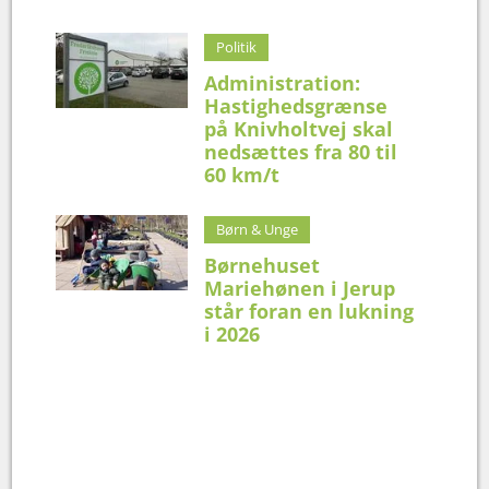
Politik
Administration:
Hastighedsgrænse
på Knivholtvej skal
nedsættes fra 80 til
60 km/t
Børn & Unge
Børnehuset
Mariehønen i Jerup
står foran en lukning
i 2026