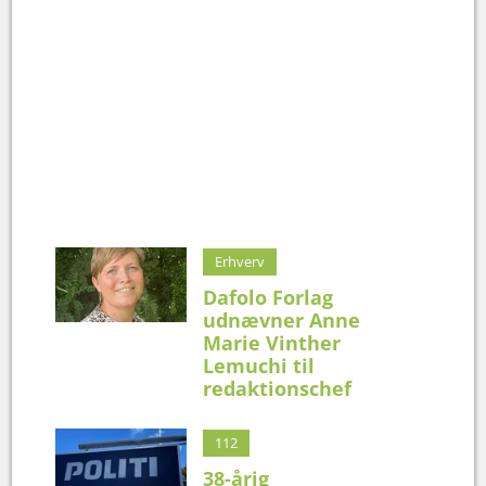
Erhverv
Dafolo Forlag
udnævner Anne
Marie Vinther
Lemuchi til
redaktionschef
112
38-årig