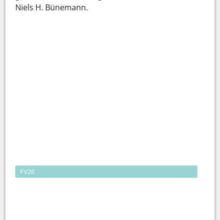
Niels H. Bünemann.
FV26