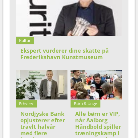
Kultur
Ekspert vurderer dine skatte på
Frederikshavn Kunstmuseum
Erhverv
Børn & Unge
Nordjyske Bank
Alle børn er VIP,
opjusterer efter
når Aalborg
travlt halvår
Håndbold spiller
med flere
træningskamp i