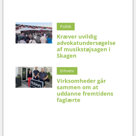
Politik
Kræver uvildig
advokatundersøgelse
af musikstøjsagen i
Skagen
Erhverv
Virksomheder går
sammen om at
uddanne fremtidens
faglærte