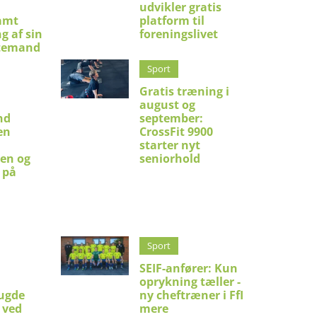
udvikler gratis
amt
platform til
g af sin
foreningslivet
temand
Sport
Gratis træning i
august og
nd
september:
en
CrossFit 9900
starter nyt
en og
seniorhold
 på
Sport
SEIF-anfører: Kun
oprykning tæller -
ugde
ny cheftræner i FfI
 ved
mere