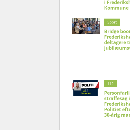
i Frederik
Kommune
Sport
Bridge boo
Frederiksh
deltagere t
jubilæums
112
Personfarli
straffesag i
Frederiksh
Politiet eft
30-årig ma