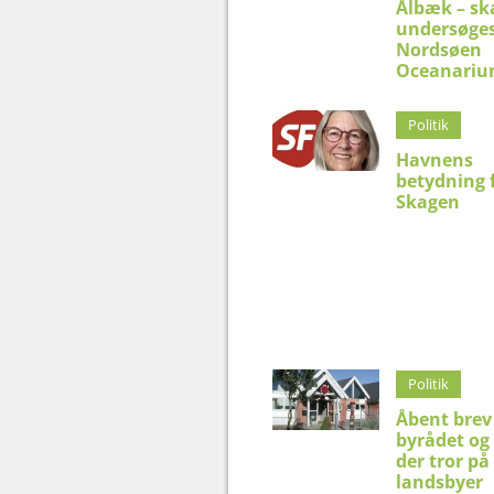
Ålbæk – sk
undersøges
Nordsøen
Oceanari
Politik
Havnens
betydning 
Skagen
Politik
Åbent brev 
byrådet og 
der tror på
landsbyer