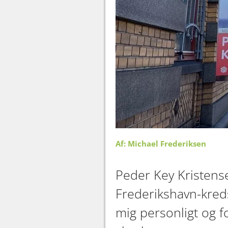
Af: Michael Frederiksen
Peder Key Kristens
Frederikshavn-kredse
mig personligt og f