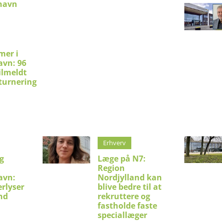
shavn
mer i
avn: 96
ilmeldt
turnering
Erhverv
g
Læge på N7:
Region
avn:
Nordjylland kan
erlyser
blive bedre til at
nd
rekruttere og
fastholde faste
speciallæger