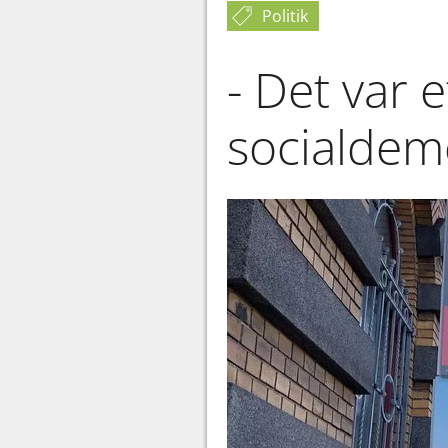
Politik
- Det var e
socialdem