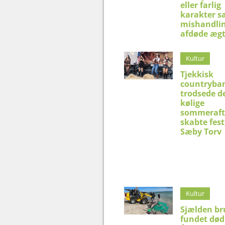
eller farlig
karakter s
mishandlin
afdøde æg
Kultur
Tjekkisk
countryba
trodsede d
kølige
sommeraft
skabte fest
Sæby Torv
Kultur
Sjælden br
fundet død