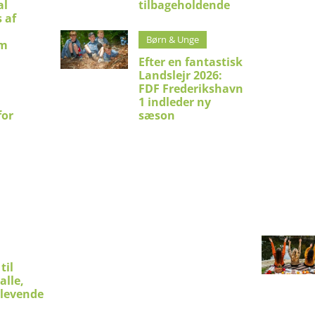
al
tilbageholdende
 af
Børn & Unge
um
Efter en fantastisk
Landslejr 2026:
FDF Frederikshavn
1 indleder ny
for
sæson
til
alle,
 levende