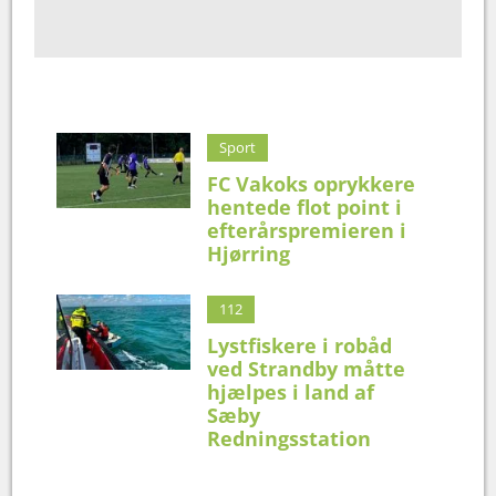
Sport
FC Vakoks oprykkere
hentede flot point i
efterårspremieren i
Hjørring
112
Lystfiskere i robåd
ved Strandby måtte
hjælpes i land af
Sæby
Redningsstation