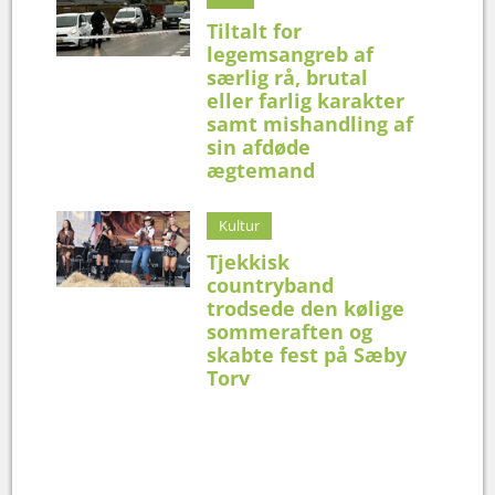
Tiltalt for
legemsangreb af
særlig rå, brutal
eller farlig karakter
samt mishandling af
sin afdøde
ægtemand
Kultur
Tjekkisk
countryband
trodsede den kølige
sommeraften og
skabte fest på Sæby
Torv