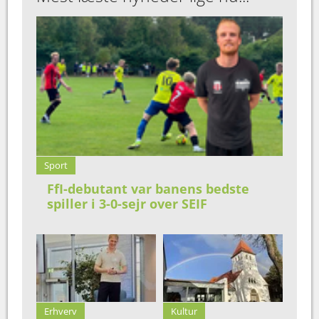
Sport
FfI-debutant var banens bedste
spiller i 3-0-sejr over SEIF
Erhverv
Kultur