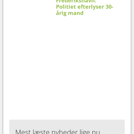
Frederikshavn:
Politiet efterlyser 30-
årig mand
Mest læste nyheder lige nu...