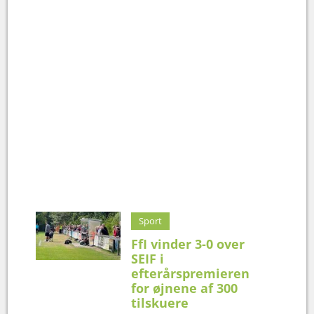
Sport
FfI vinder 3-0 over
SEIF i
efterårspremieren
for øjnene af 300
tilskuere