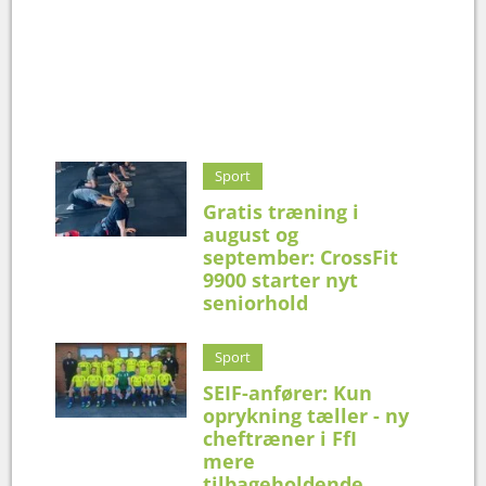
Sport
Gratis træning i
august og
september: CrossFit
9900 starter nyt
seniorhold
Sport
SEIF-anfører: Kun
oprykning tæller - ny
cheftræner i FfI
mere
tilbageholdende