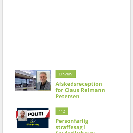
Erhverv
Afskedsreception
for Claus Reimann
Petersen
112
Personfarlig
straffesag i