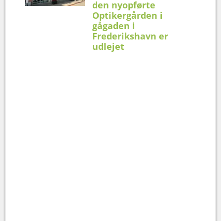
den nyopførte
Optikergården i
gågaden i
Frederikshavn er
udlejet