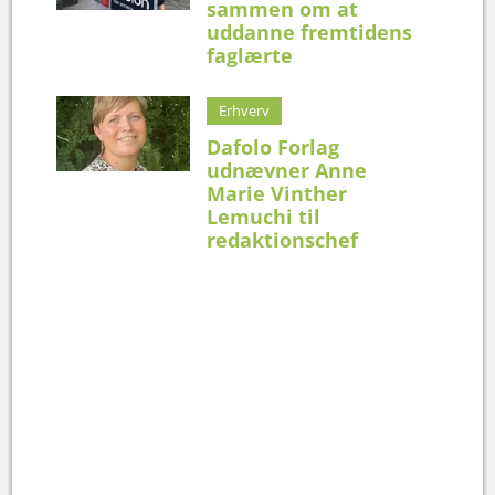
sammen om at
uddanne fremtidens
faglærte
Erhverv
Dafolo Forlag
udnævner Anne
Marie Vinther
Lemuchi til
redaktionschef