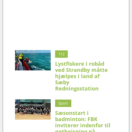
112
Lystfiskere i robåd
ved Strandby måtte
hjælpes i land af
Sæby
Redningsstation
Sport
Sæsonstart i
badminton: FBK
inviterer indenfor til
nethejsning på