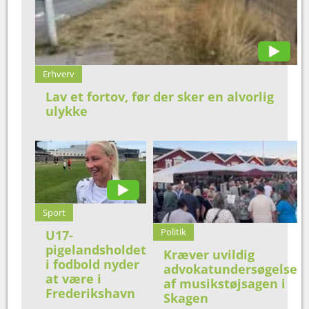
Erhverv
Lav et fortov, før der sker en alvorlig
ulykke
Sport
Politik
U17-
pigelandsholdet
Kræver uvildig
i fodbold nyder
advokatundersøgelse
at være i
af musikstøjsagen i
Frederikshavn
Skagen