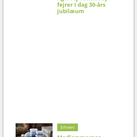
fejrer i dag 30-års
jubilæum
Erhverv