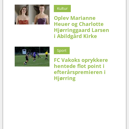
Kultur
Oplev Marianne
Heuer og Charlotte
Hjørringgaard Larsen
i Abildgård Kirke
Sport
FC Vakoks oprykkere
hentede flot point i
efterårspremieren i
Hjørring