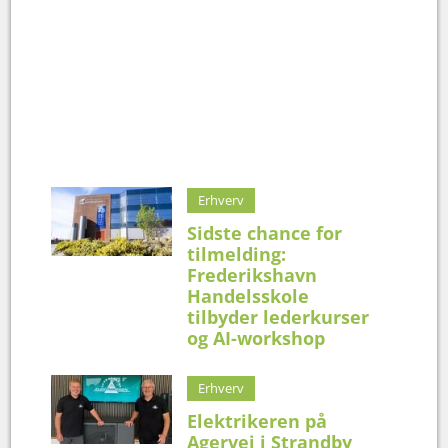
Erhverv
Sidste chance for
tilmelding:
Frederikshavn
Handelsskole
tilbyder lederkurser
og AI-workshop
Erhverv
Elektrikeren på
Agervej i Strandby