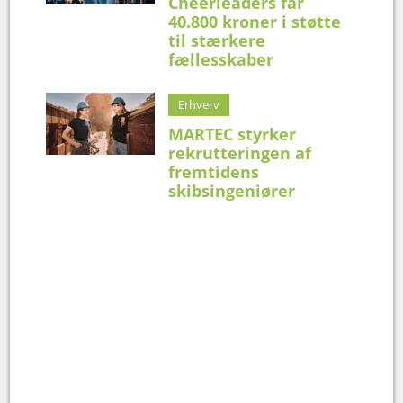
Cheerleaders får
40.800 kroner i støtte
til stærkere
fællesskaber
Erhverv
MARTEC styrker
rekrutteringen af
fremtidens
skibsingeniører