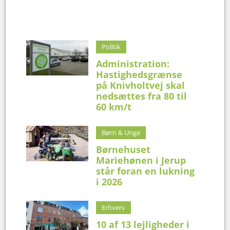
Politik
Administration:
Hastighedsgrænse
på Knivholtvej skal
nedsættes fra 80 til
60 km/t
Børn & Unge
Børnehuset
Mariehønen i Jerup
står foran en lukning
i 2026
Erhverv
10 af 13 lejligheder i