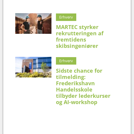
Erhverv
MARTEC styrker
rekrutteringen af
fremtidens
skibsingeniører
Erhverv
Sidste chance for
tilmelding:
Frederikshavn
Handelsskole
tilbyder lederkurser
og AI-workshop