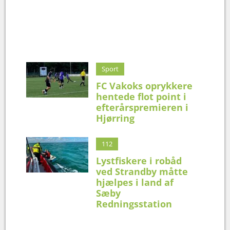
Sport
FC Vakoks oprykkere
hentede flot point i
efterårspremieren i
Hjørring
112
Lystfiskere i robåd
ved Strandby måtte
hjælpes i land af
Sæby
Redningsstation