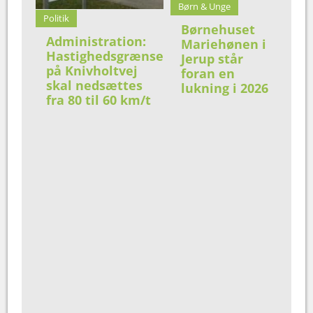
Børn & Unge
Politik
Børnehuset
Administration:
Mariehønen i
Hastighedsgrænse
Jerup står
på Knivholtvej
foran en
skal nedsættes
lukning i 2026
fra 80 til 60 km/t