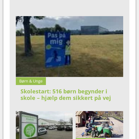
Børn & Unge
Skolestart: 516 børn begynder i
skole – hjælp dem sikkert på vej