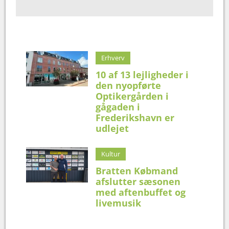
Erhverv
10 af 13 lejligheder i
den nyopførte
Optikergården i
gågaden i
Frederikshavn er
udlejet
Kultur
Bratten Købmand
afslutter sæsonen
med aftenbuffet og
livemusik