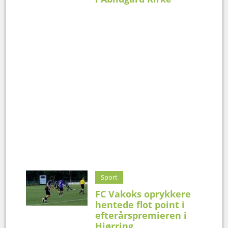
Sport
FC Vakoks oprykkere
hentede flot point i
efterårspremieren i
Hjørring