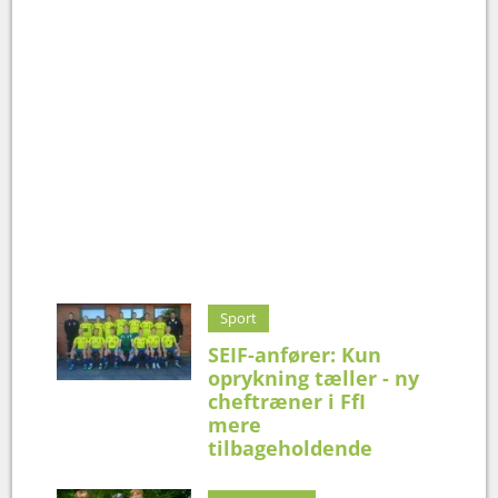
Sport
SEIF-anfører: Kun
oprykning tæller - ny
cheftræner i FfI
mere
tilbageholdende