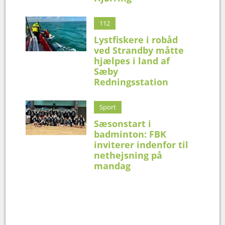
112
Lystfiskere i robåd
ved Strandby måtte
hjælpes i land af
Sæby
Redningsstation
Sport
Sæsonstart i
badminton: FBK
inviterer indenfor til
nethejsning på
mandag