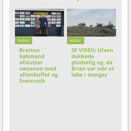
Kultur
Kultur
Bratten
SE VIDEO: Ulven
Købmand
dukkede
afslutter
pludselig op, da
sæsonen med
Brian var ude at
aftenbuffet og
løbe i morges
livemusik