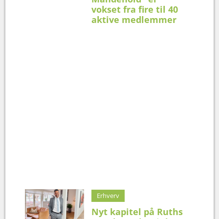
vokset fra fire til 40
aktive medlemmer
Erhverv
Nyt kapitel på Ruths