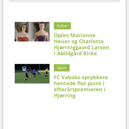
Kultur
Oplev Marianne
Heuer og Charlotte
Hjørringgaard Larsen
i Abildgård Kirke
Sport
FC Vakoks oprykkere
hentede flot point i
efterårspremieren i
Hjørring