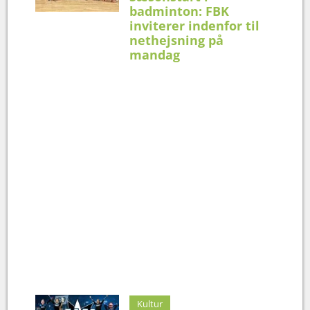
badminton: FBK
inviterer indenfor til
nethejsning på
mandag
Kultur