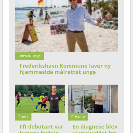
Børn & Unge
Frederikshavn Kommune laver ny
hjemmeside målrettet unge
Sport
Erhverv
FfI-debutant var
En diagnose blev
banens bedste
startskuddet for