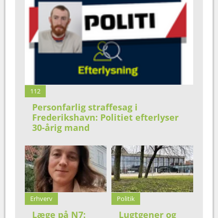
112
Personfarlig straffesag i
Frederikshavn: Politiet efterlyser
30-årig mand
Erhverv
Politik
Læge på N7:
Lugtgener og