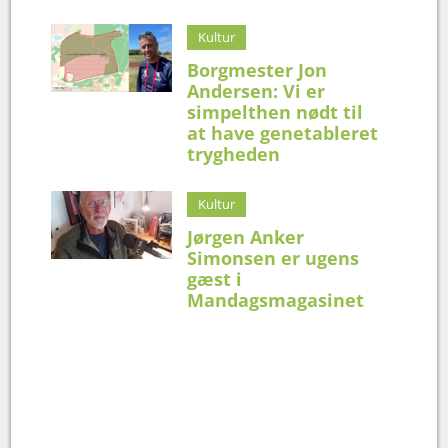
Kultur
Borgmester Jon
Andersen: Vi er
simpelthen nødt til
at have genetableret
trygheden
Kultur
Jørgen Anker
Simonsen er ugens
gæst i
Mandagsmagasinet