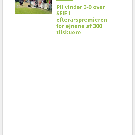
FfI vinder 3-0 over
SEIF i
efterårspremieren
for øjnene af 300
tilskuere