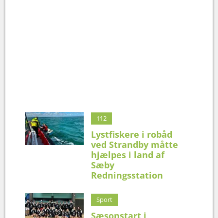
112
Lystfiskere i robåd
ved Strandby måtte
hjælpes i land af
Sæby
Redningsstation
Sport
Sæsonstart i