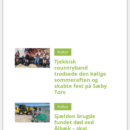
Kultur
Tjekkisk
countryband
trodsede den kølige
sommeraften og
skabte fest på Sæby
Torv
Kultur
Sjælden brugde
fundet død ved
Ålbæk – skal