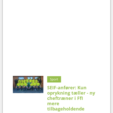
Sport
SEIF-anfører: Kun
oprykning tæller - ny
cheftræner i FfI
mere
tilbageholdende