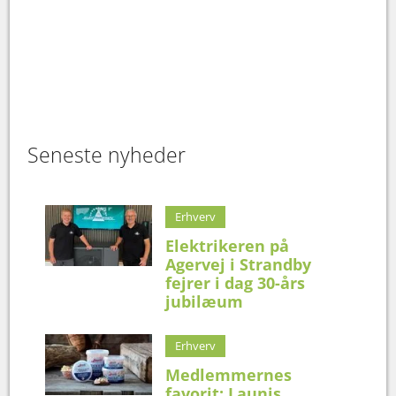
Seneste nyheder
Erhverv
Elektrikeren på
Agervej i Strandby
fejrer i dag 30-års
jubilæum
Erhverv
Medlemmernes
favorit: Launis