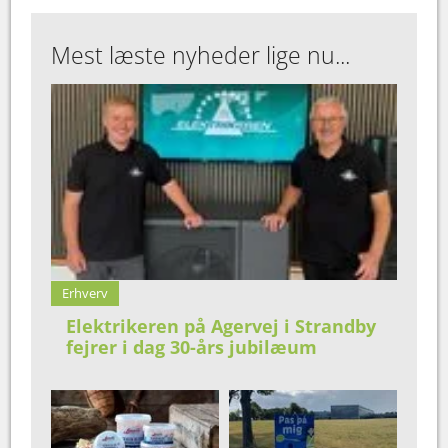
Mest læste nyheder lige nu...
Erhverv
Elektrikeren på Agervej i Strandby
fejrer i dag 30-års jubilæum