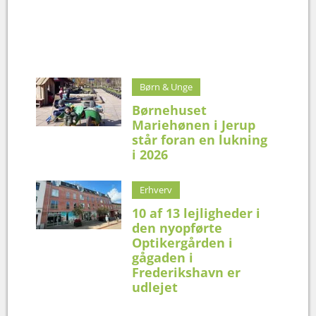
Børn & Unge
Børnehuset
Mariehønen i Jerup
står foran en lukning
i 2026
Erhverv
10 af 13 lejligheder i
den nyopførte
Optikergården i
gågaden i
Frederikshavn er
udlejet