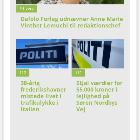
Erhverv
Dafolo Forlag udnævner Anne Marie
Vinther Lemuchi til redaktionschef
112
112
38-årig
Stjal værdier for
frederikshavner
55.000 kroner i
mistede livet i
lejlighed på
trafikulykke i
Søren Nordbys
Italien
Vej