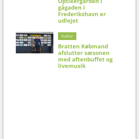
Optikergården i
gågaden i
Frederikshavn er
udlejet
Kultur
Bratten Købmand
afslutter sæsonen
med aftenbuffet og
livemusik