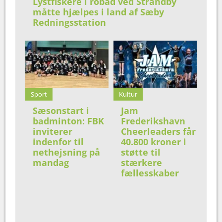
Lystfiskere i robåd ved Strandby
måtte hjælpes i land af Sæby
Redningsstation
Sport
Kultur
Sæsonstart i
Jam
badminton: FBK
Frederikshavn
inviterer
Cheerleaders får
indenfor til
40.800 kroner i
nethejsning på
støtte til
mandag
stærkere
fællesskaber