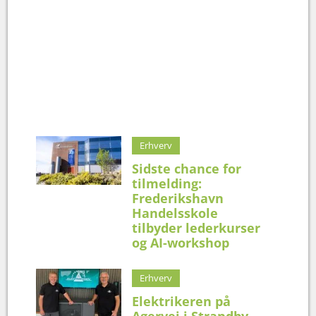
Erhverv
Sidste chance for
tilmelding:
Frederikshavn
Handelsskole
tilbyder lederkurser
og AI-workshop
Erhverv
Elektrikeren på
Agervej i Strandby