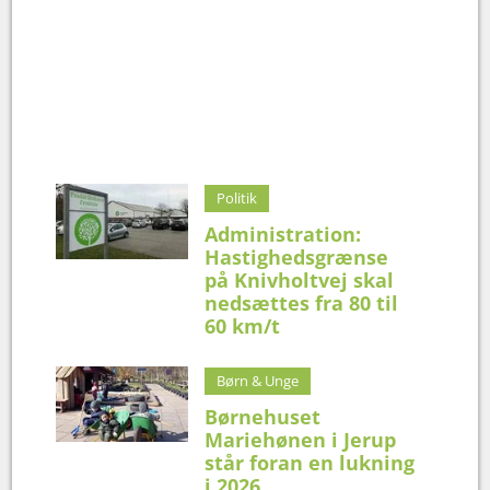
Politik
Administration:
Hastighedsgrænse
på Knivholtvej skal
nedsættes fra 80 til
60 km/t
Børn & Unge
Børnehuset
Mariehønen i Jerup
står foran en lukning
i 2026