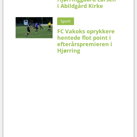
i Abildgård Kirke
Sport
FC Vakoks oprykkere
hentede flot point i
efterårspremieren i
Hjørring