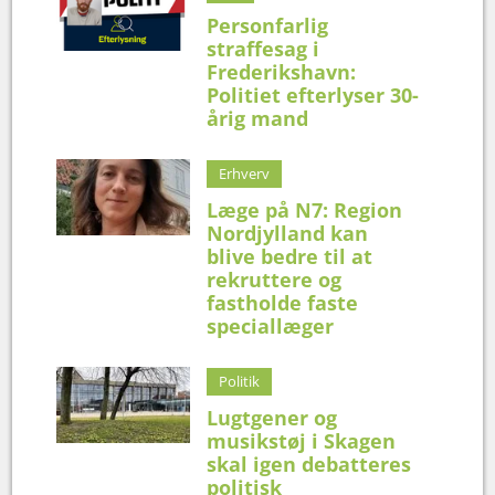
Personfarlig
straffesag i
Frederikshavn:
Politiet efterlyser 30-
årig mand
Erhverv
Læge på N7: Region
Nordjylland kan
blive bedre til at
rekruttere og
fastholde faste
speciallæger
Politik
Lugtgener og
musikstøj i Skagen
skal igen debatteres
politisk