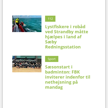
112
Lystfiskere i robåd
ved Strandby måtte
hjælpes i land af
Sæby
Redningsstation
Sport
Sæsonstart i
badminton: FBK
inviterer indenfor til
nethejsning på
mandag