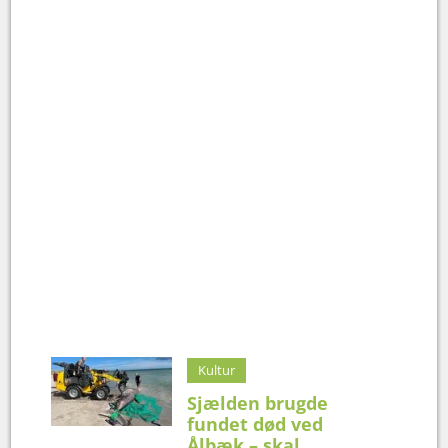
Kultur
Sjælden brugde
fundet død ved
Ålbæk – skal