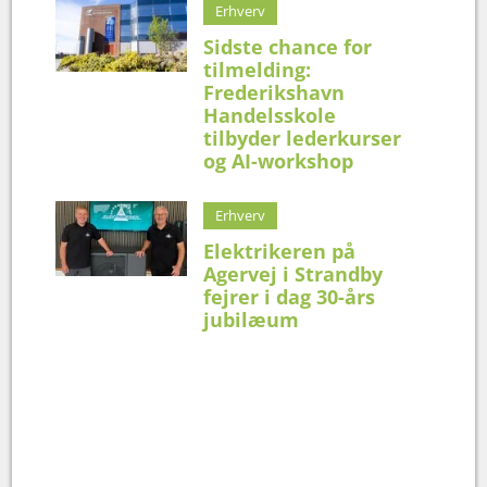
Erhverv
Sidste chance for
tilmelding:
Frederikshavn
Handelsskole
tilbyder lederkurser
og AI-workshop
Erhverv
Elektrikeren på
Agervej i Strandby
fejrer i dag 30-års
jubilæum