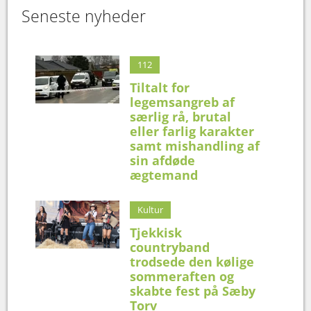
Seneste nyheder
112
Tiltalt for
legemsangreb af
særlig rå, brutal
eller farlig karakter
samt mishandling af
sin afdøde
ægtemand
Kultur
Tjekkisk
countryband
trodsede den kølige
sommeraften og
skabte fest på Sæby
Torv