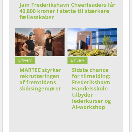
Jam Frederikshavn Cheerleaders får
40.800 kroner i støtte til stærkere
fællesskaber
Erhverv
Erhverv
MARTEC styrker
Sidste chance
rekrutteringen
for tilmelding:
af fremtidens
Frederikshavn
skibsingeniører
Handelsskole
tilbyder
lederkurser og
AI-workshop