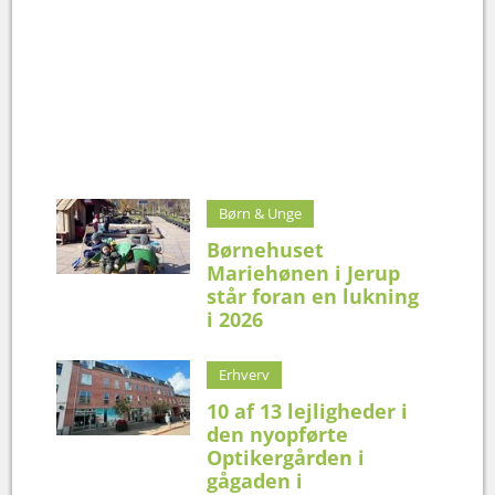
Børn & Unge
Børnehuset
Mariehønen i Jerup
står foran en lukning
i 2026
Erhverv
10 af 13 lejligheder i
den nyopførte
Optikergården i
gågaden i