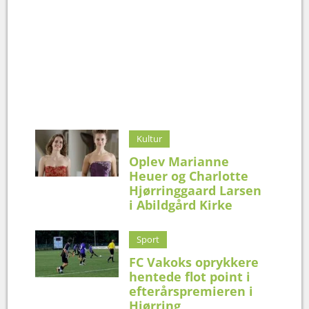
Kultur
Oplev Marianne
Heuer og Charlotte
Hjørringgaard Larsen
i Abildgård Kirke
Sport
FC Vakoks oprykkere
hentede flot point i
efterårspremieren i
Hjørring