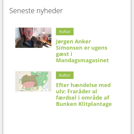
Seneste nyheder
Kultur
Jørgen Anker
Simonsen er ugens
gæst i
Mandagsmagasinet
Kultur
Efter hændelse med
ulv: Fraråder al
færdsel i område af
Bunken Klitplantage