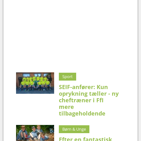
Sport
SEIF-anfører: Kun
oprykning tæller - ny
cheftræner i FfI
mere
tilbageholdende
Børn & Unge
Efter en fantastisk