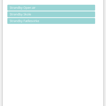
Strandby Open air
Strandby Skole
Strandby Fællesvirke