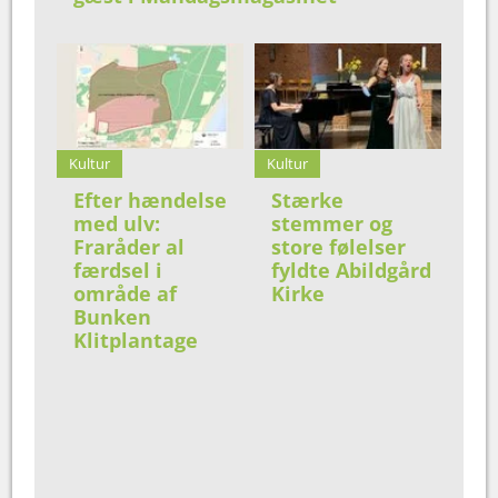
Kultur
Kultur
Efter hændelse
Stærke
med ulv:
stemmer og
Fraråder al
store følelser
færdsel i
fyldte Abildgård
område af
Kirke
Bunken
Klitplantage