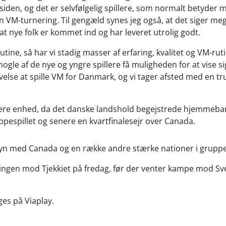
siden, og det er selvfølgelig spillere, som normalt betyder 
en VM-turnering. Til gengæld synes jeg også, at det siger 
at nye folk er kommet ind og har leveret utrolig godt.
utine, så har vi stadig masser af erfaring, kvalitet og VM-rut
ogle af de nye og yngre spillere få muligheden for at vise si
lse at spille VM for Danmark, og vi tager afsted med en tr
højere enhed, da det danske landshold begejstrede hjemme
pespillet og senere en kvartfinalesejr over Canada.
syn med Canada og en række andre stærke nationer i gruppes
gen mod Tjekkiet på fredag, før der venter kampe mod Sver
es på Viaplay.