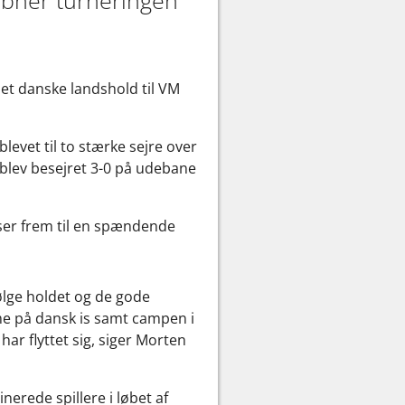
bner turneringen
 det danske landshold til VM
evet til to stærke sejre over
lev besejret 3-0 på udebane
ser frem til en spændende
følge holdet og de gode
mme på dansk is samt campen i
har flyttet sig, siger Morten
nerede spillere i løbet af