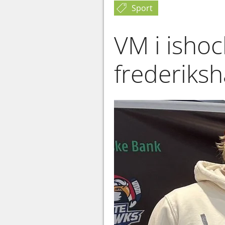
Sport
VM i isho
frederiksh