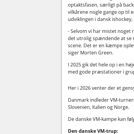
optaktsfasen, særligt på back
vilkårene nogle gange op til 
udviklingen i dansk ishockey, 
- Selvom vi har mistet noget r
det utrolig spændende at se n
scene. Det er en kæmpe opleve
siger Morten Green.
I 2025 gik det hele op i en 
med gode præstationer i grup
Her i 2026 venter der et gen
Danmark indleder VM-turnerin
Slovenien, Italien og Norge.
De danske VM-kampe kan følg
Den danske VM-trup: