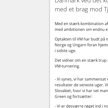
Danmark ved det k
med et brag mod Tj
Med en stærk kombination af in
med ambitionen om endnu eng
Optakten til VM har budt på m
Norge og Ungarn foran hjem
i sidste uge.
Det vidner om en stærk trup
VM-turnering.
- Vi synes, vi har sammensat 
resultater de seneste uger. V
Slovakiet, hvor vi har set man
Green og fortsætter:
- Vi er desværre røget ind i 