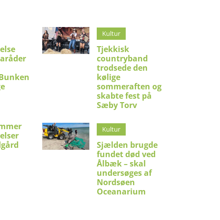
Kultur
else
Tjekkisk
raråder
countryband
trodsede den
 Bunken
kølige
ge
sommeraften og
skabte fest på
Sæby Torv
emmer
Kultur
lelser
dgård
Sjælden brugde
fundet død ved
Ålbæk – skal
undersøges af
Nordsøen
Oceanarium