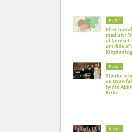
Kultur
Efter hænd
med ulv: F
al færdsel i
område af
Klitplanta
Kultur
Stærke st
og store fø
fyldte Abil
Kirke
Kultur