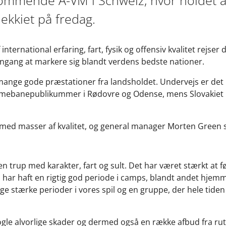
ommende A-VM i Schweiz, hvor holdet å
ekkiet på fredag.
ternational erfaring, fart, fysik og offensiv kvalitet rejser
ang at markere sig blandt verdens bedste nationer.
ange gode præstationer fra landsholdet. Undervejs er det bl
mebanepublikummer i Rødovre og Odense, mens Slovakiet b
 med masser af kvalitet, og general manager Morten Green 
en trup med karakter, fart og sult. Det har været stærkt at 
i har haft en rigtig god periode i camps, blandt andet hje
ge stærke perioder i vores spil og en gruppe, der hele tiden 
nogle alvorlige skader og dermed også en række afbud fra ruti