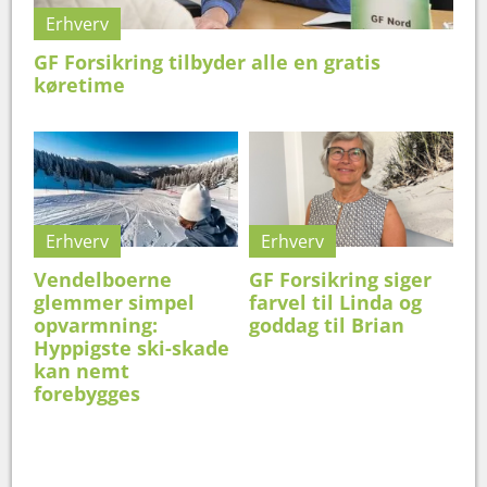
Erhverv
GF Forsikring tilbyder alle en gratis
køretime
Erhverv
Erhverv
Vendelboerne
GF Forsikring siger
glemmer simpel
farvel til Linda og
opvarmning:
goddag til Brian
Hyppigste ski-skade
kan nemt
forebygges