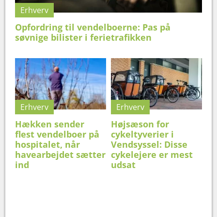
Erhverv
Opfordring til vendelboerne: Pas på
søvnige bilister i ferietrafikken
Erhverv
Erhverv
Hækken sender
Højsæson for
flest vendelboer på
cykeltyverier i
hospitalet, når
Vendsyssel: Disse
havearbejdet sætter
cykelejere er mest
ind
udsat