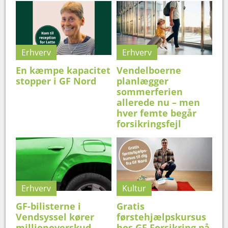
Erhverv
Erhverv
En kæmpe kapacitet
Vendelboerne
stopper i GF Nord
planlægger
sommerferien
allerede nu – men
hver femte begår
forsikringsfejl
Erhverv
Kultur
GF-bilisterne i
Gratis
Vendsyssel kører
førstehjælpskursus
millionoverskud
hos GF Forsikring på