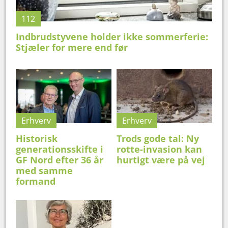
112
Indbrudstyvene holder ikke sommerferie:
Stjæler for mere end før
Erhverv
Erhverv
Historisk
Trods gode tal: Ny
generationsskifte i
rotte-invasion kan
GF Nord efter 36 år
hurtigt være på vej
med samme
formand