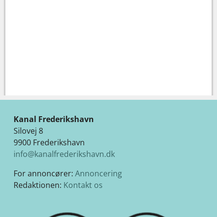
Kanal Frederikshavn
Silovej 8
9900 Frederikshavn
info@kanalfrederikshavn.dk
For annoncører:
Annoncering
Redaktionen:
Kontakt os