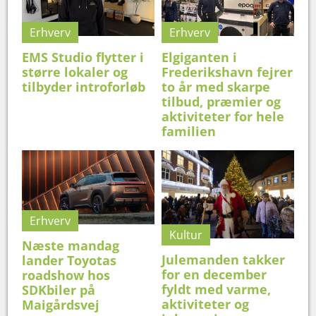
Erhverv
Erhverv
EMS Studio flytter i
Elgiganten i
større lokaler og
Frederikshavn fejrer
tilbyder introforløb
to år med skarpe
tilbud, præmier og
aktiviteter for hele
familien
Erhverv
Kultur
Næste mandag
Julemanden takker
lander Toyotas
for en december
roadshow hos
fyldt med varme,
SDKbiler på
aktiviteter og
Maigårdsvej