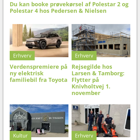
Du kan booke prøvekørsel af Polestar 2 og
Polestar 4 hos Pedersen & Nielsen
Erhverv
Erhverv
Verdenspremiere på
Rejsegilde hos
ny elektrisk
Larsen & Tamborg:
familiebil fra Toyota
Flytter på
Knivholtvej 1.
november
Kultur
Erhverv