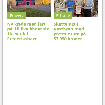
Erhverv
Erhverv
Ny kæde med fart
Skattejagt i
på: Hi five åbner sin
Vestbyen med
10. butik i
præmiesum på
Frederikshavn
37.990 kroner