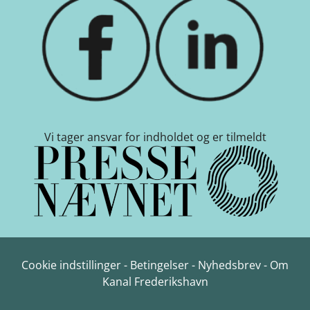
Vi tager ansvar for indholdet og er tilmeldt
Cookie indstillinger
-
Betingelser
-
Nyhedsbrev
-
Om
Kanal Frederikshavn