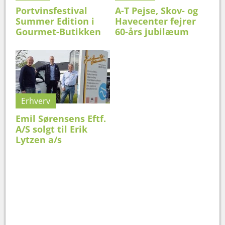
Portvinsfestival
A-T Pejse, Skov- og
Summer Edition i
Havecenter fejrer
Gourmet-Butikken
60-års jubilæum
Erhverv
Emil Sørensens Eftf.
A/S solgt til Erik
Lytzen a/s