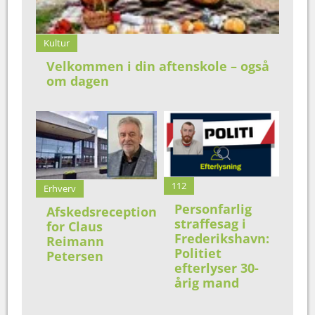
Kultur
Velkommen i din aftenskole – også
om dagen
112
Erhverv
Personfarlig
Afskedsreception
straffesag i
for Claus
Frederikshavn:
Reimann
Politiet
Petersen
efterlyser 30-
årig mand