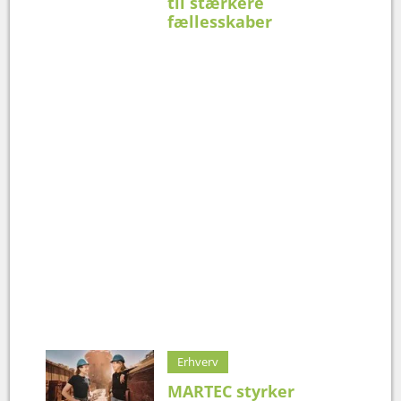
til stærkere
fællesskaber
Erhverv
MARTEC styrker