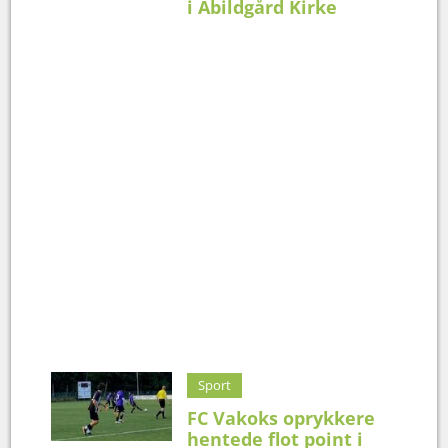
i Abildgård Kirke
Sport
FC Vakoks oprykkere
hentede flot point i