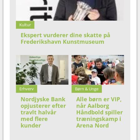
Kultur
Ekspert vurderer dine skatte på
Frederikshavn Kunstmuseum
Erhverv
Børn & Unge
Nordjyske Bank
Alle børn er VIP,
opjusterer efter
når Aalborg
travlt halvår
Håndbold spiller
med flere
træningskamp i
kunder
Arena Nord