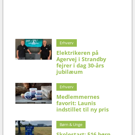
Erhverv
Elektrikeren på
Agervej i Strandby
fejrer i dag 30-års
jubilæum
Erhverv
Medlemmernes
favorit: Launis
indstillet til ny pris
Børn & Unge
Skolestart: 516 børn