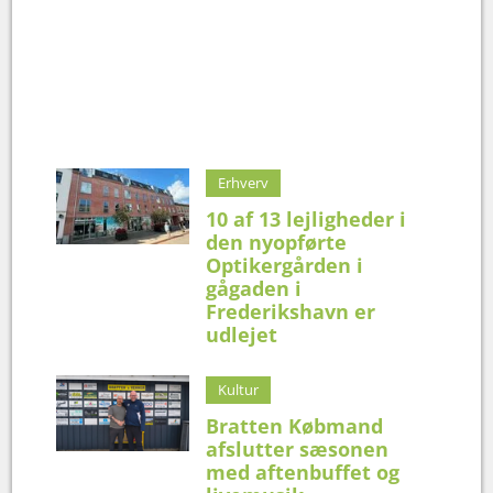
Erhverv
10 af 13 lejligheder i
den nyopførte
Optikergården i
gågaden i
Frederikshavn er
udlejet
Kultur
Bratten Købmand
afslutter sæsonen
med aftenbuffet og