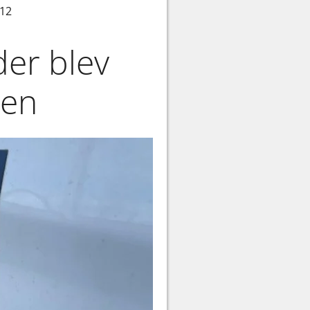
.12
der blev
len