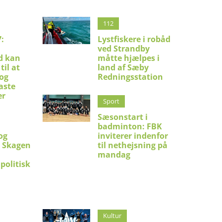
112
:
Lystfiskere i robåd
ved Strandby
d kan
måtte hjælpes i
til at
land af Sæby
 og
Redningsstation
aste
er
Sport
Sæsonstart i
badminton: FBK
og
inviterer indenfor
i Skagen
til nethejsning på
mandag
politisk
Kultur