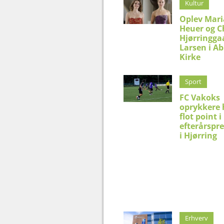
Kultur
Oplev Mar
Heuer og C
Hjørringga
Larsen i Ab
Kirke
Sport
FC Vakoks
oprykkere 
flot point i
efterårspr
i Hjørring
Erhverv