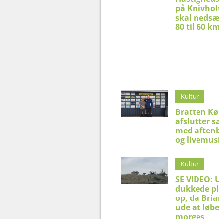
på Knivhol
skal nedsæ
80 til 60 k
Kultur
Bratten K
afslutter 
med aftenb
og livemus
Kultur
SE VIDEO: 
dukkede pl
op, da Bria
ude at løbe
morges