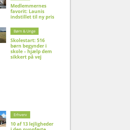
Medlemmernes
favorit: Launis
indstillet til ny pris
Børn & Unge
Skolestart: 516
børn begynder i
skole – hjælp dem
sikkert på vej
Erhverv
10 af 13 lejligheder
i den nyopførte