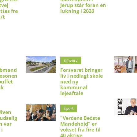
tvej
Jerup står foran en
ttes fra
lukning i 2026
m/t
Erhverv
øbmand
Forsvaret bringer
sæsonen
liv i nedlagt skole
uffet
med ny
ik
kommunal
lejeaftale
Sport
Ulven
udselig
"Verdens Bedste
n var
Mandehold" er
 i
vokset fra fire til
40 aktive