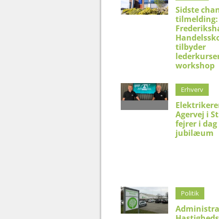
Sidste chan
tilmelding:
Frederiksh
Handelssko
tilbyder
lederkurser
workshop
Erhverv
Elektriker
Agervej i S
fejrer i dag
jubilæum
Politik
Administra
Hastighed