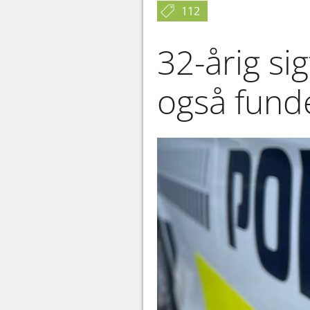
112
32-årig si
også funde