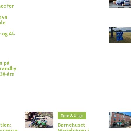
ce for
avn
le
 og AI-
en på
trandby
 30-års
Børn & Unge
tion:
Børnehuset
sgrænse
Mariehønen i