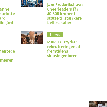
Jam Frederikshavn
ianne
Cheerleaders får
harlotte
40.800 kroner i
ard
støtte til stærkere
ildgård
fællesskaber
Erhverv
MARTEC styrker
rekrutteringen af
hentede
fremtidens
skibsingeniører
emieren