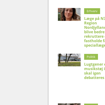
Erhverv
Læge på N7
Region
Nordjyllan
blive bedre 
rekruttere
fastholde f
speciallæg
Politik
Lugtgener 
musikstøj 
skal igen
debatteres 