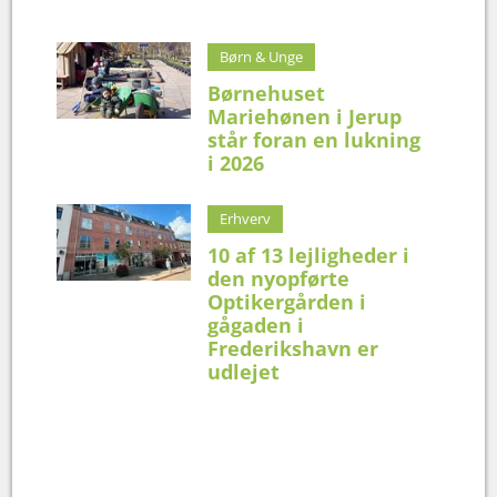
Børn & Unge
Børnehuset
Mariehønen i Jerup
står foran en lukning
i 2026
Erhverv
10 af 13 lejligheder i
den nyopførte
Optikergården i
gågaden i
Frederikshavn er
udlejet