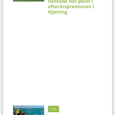
hentede flot point i
efterårspremieren i
Hjørring
112