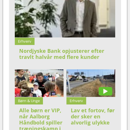
Erhverv
Nordjyske Bank opjusterer efter
travlt halvår med flere kunder
Børn & Unge
Erhverv
Alle børn er VIP,
Lav et fortov, før
når Aalborg
der sker en
Håndbold spiller
alvorlig ulykke
træningskamp i