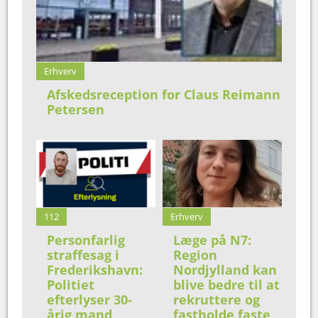
Erhverv
Afskedsreception for Claus Reimann
Petersen
112
Erhverv
Personfarlig
Læge på N7:
straffesag i
Region
Frederikshavn:
Nordjylland kan
Politiet
blive bedre til at
efterlyser 30-
rekruttere og
årig mand
fastholde faste