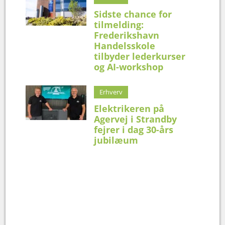
Sidste chance for
tilmelding:
Frederikshavn
Handelsskole
tilbyder lederkurser
og AI-workshop
Erhverv
Elektrikeren på
Agervej i Strandby
fejrer i dag 30-års
jubilæum