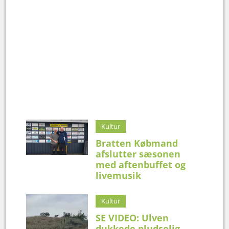
Kultur
Bratten Købmand
afslutter sæsonen
med aftenbuffet og
livemusik
Kultur
SE VIDEO: Ulven
dukkede pludselig