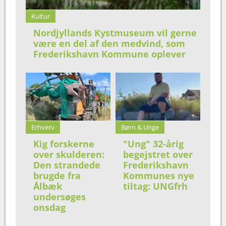
Kultur
Nordjyllands Kystmuseum vil gerne
være en del af den medvind, som
Frederikshavn Kommune oplever
Erhverv
Børn & Unge
Kig forskerne
"Ung" 32-årig
over skulderen:
begejstret over
Den strandede
Frederikshavn
brugde fra
Kommunes nye
Ålbæk
tiltag: UNGfrh
undersøges
onsdag