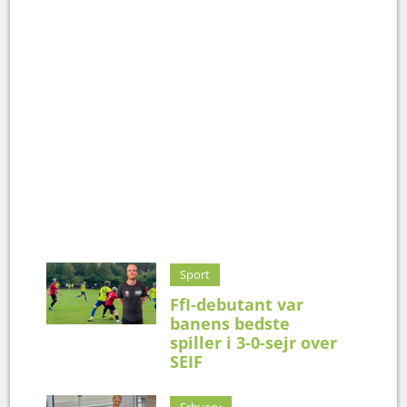
Sport
FfI-debutant var
banens bedste
spiller i 3-0-sejr over
SEIF
Erhverv