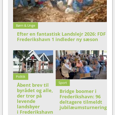
Børn & Unge
Efter en fantastisk Landslejr 2026: FDF
Frederikshavn 1 indleder ny sæson
Politik
Sport
Åbent brev til
byrådet og alle,
Bridge boomer i
der tror på
Frederikshavn: 96
levende
deltagere tilmeldt
landsbyer
jubilæumsturnering
i Frederikshavn