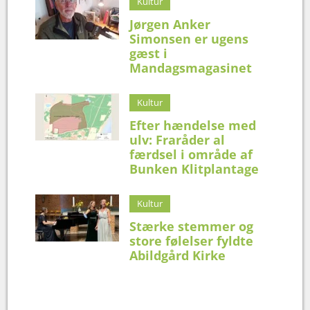
Kultur
Jørgen Anker
Simonsen er ugens
gæst i
Mandagsmagasinet
Kultur
Efter hændelse med
ulv: Fraråder al
færdsel i område af
Bunken Klitplantage
Kultur
Stærke stemmer og
store følelser fyldte
Abildgård Kirke