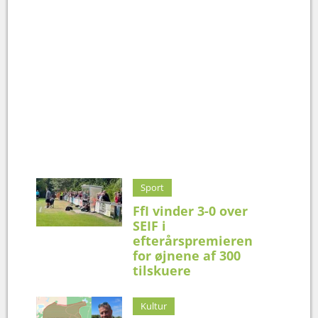
Sport
FfI vinder 3-0 over
SEIF i
efterårspremieren
for øjnene af 300
tilskuere
Kultur