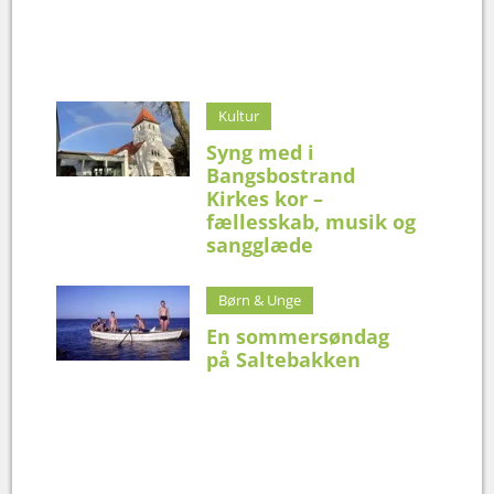
Kultur
Syng med i
Bangsbostrand
Kirkes kor –
fællesskab, musik og
sangglæde
Børn & Unge
En sommersøndag
på Saltebakken