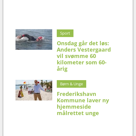
Sport
Onsdag går det løs:
Anders Vestergaard
vil svømme 60
kilometer som 60-
årig
Børn & Unge
Frederikshavn
Kommune laver ny
hjemmeside
målrettet unge