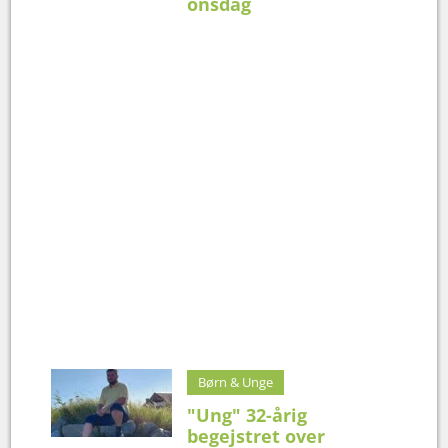
onsdag
Børn & Unge
"Ung" 32-årig
begejstret over