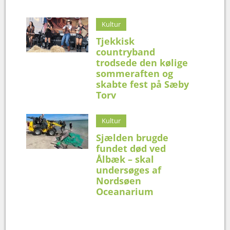
Kultur
Tjekkisk
countryband
trodsede den kølige
sommeraften og
skabte fest på Sæby
Torv
Kultur
Sjælden brugde
fundet død ved
Ålbæk – skal
undersøges af
Nordsøen
Oceanarium