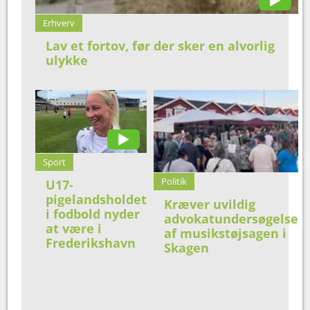
Erhverv
Lav et fortov, før der sker en alvorlig
ulykke
Sport
Politik
U17-
pigelandsholdet
Kræver uvildig
i fodbold nyder
advokatundersøgelse
at være i
af musikstøjsagen i
Frederikshavn
Skagen