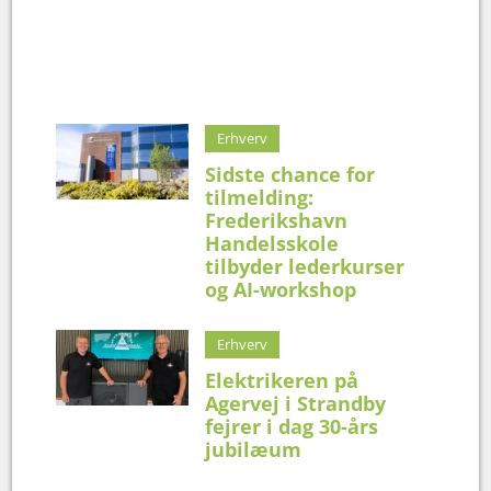
Erhverv
Sidste chance for
tilmelding:
Frederikshavn
Handelsskole
tilbyder lederkurser
og AI-workshop
Erhverv
Elektrikeren på
Agervej i Strandby
fejrer i dag 30-års
jubilæum