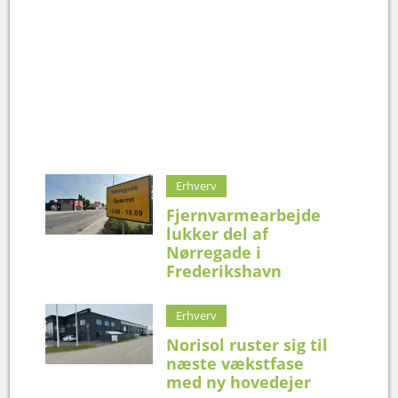
Erhverv
Fjernvarmearbejde
lukker del af
Nørregade i
Frederikshavn
Erhverv
Norisol ruster sig til
næste vækstfase
med ny hovedejer