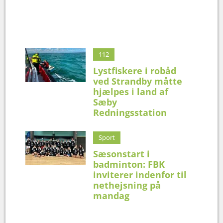
112
Lystfiskere i robåd
ved Strandby måtte
hjælpes i land af
Sæby
Redningsstation
Sport
Sæsonstart i
badminton: FBK
inviterer indenfor til
nethejsning på
mandag