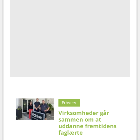
Erhverv
Virksomheder går
sammen om at
uddanne fremtidens
faglærte