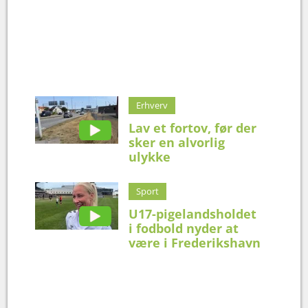
Erhverv
Lav et fortov, før der
sker en alvorlig
ulykke
Sport
U17-pigelandsholdet
i fodbold nyder at
være i Frederikshavn