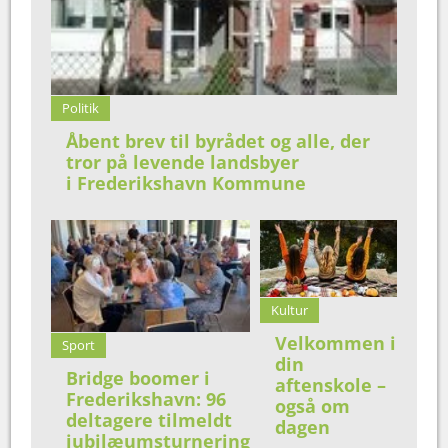
Politik
Åbent brev til byrådet og alle, der
tror på levende landsbyer
i Frederikshavn Kommune
Kultur
Velkommen i
Sport
din
Bridge boomer i
aftenskole –
Frederikshavn: 96
også om
deltagere tilmeldt
dagen
jubilæumsturnering