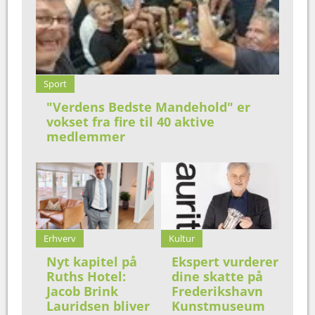
Sport
"Verdens Bedste Mandehold" er
vokset fra fire til 40 aktive
medlemmer
Erhverv
Kultur
Nyt kapitel på
Ekspert vurderer
Ruths Hotel:
dine skatte på
Jacob Brink
Frederikshavn
Lauridsen bliver
Kunstmuseum