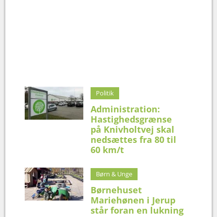
Politik
Administration:
Hastighedsgrænse
på Knivholtvej skal
nedsættes fra 80 til
60 km/t
Børn & Unge
Børnehuset
Mariehønen i Jerup
står foran en lukning