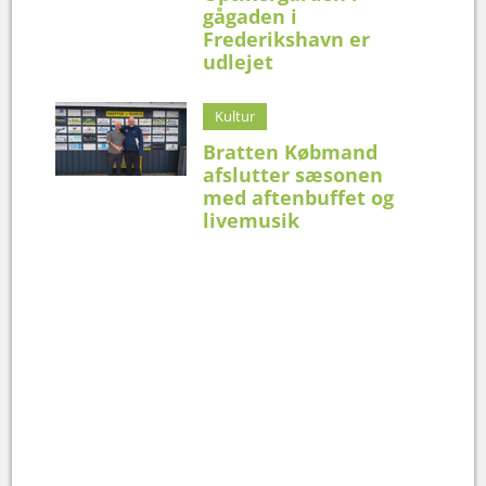
gågaden i
Frederikshavn er
udlejet
Kultur
Bratten Købmand
afslutter sæsonen
med aftenbuffet og
livemusik