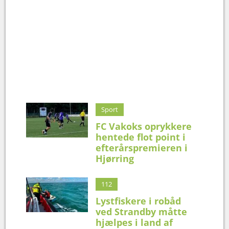
Sport
FC Vakoks oprykkere
hentede flot point i
efterårspremieren i
Hjørring
112
Lystfiskere i robåd
ved Strandby måtte
hjælpes i land af