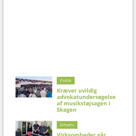
Politik
Kræver uvildig
advokatundersøgelse
af musikstøjsagen i
Skagen
Erhverv
Virksomheder går