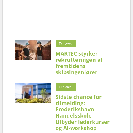
Erhverv
MARTEC styrker
rekrutteringen af
fremtidens
skibsingeniører
Erhverv
Sidste chance for
tilmelding:
Frederikshavn
Handelsskole
tilbyder lederkurser
og AI-workshop