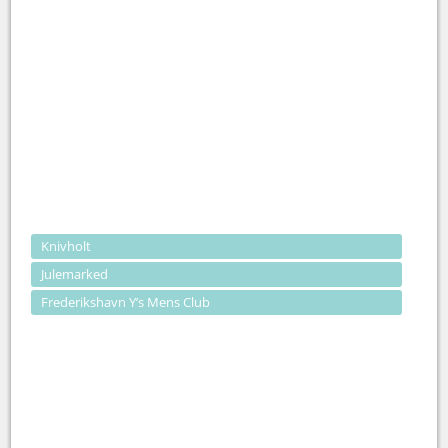
Knivholt
Julemarked
Frederikshavn Y’s Mens Club