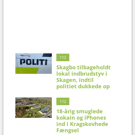
112
Skagbo tilbageholdt
lokal indbrudstyv i
Skagen, indtil
politiet dukkede op
112
18-årig smuglede
kokain og iPhones
ind i Kragskovhede
Fængsel