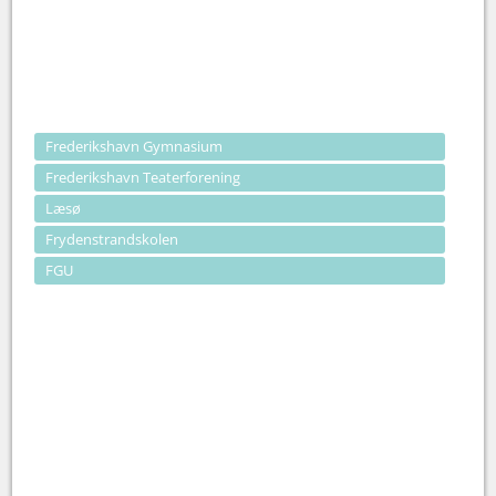
Frederikshavn Gymnasium
Frederikshavn Teaterforening
Læsø
Frydenstrandskolen
FGU