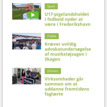
Sport
U17-pigelandsholdet
i fodbold nyder at
være i Frederikshavn
Politik
Kræver uvildig
advokatundersøgelse
af musikstøjsagen i
Skagen
Erhverv
Virksomheder går
sammen om at
uddanne fremtidens
faglærte