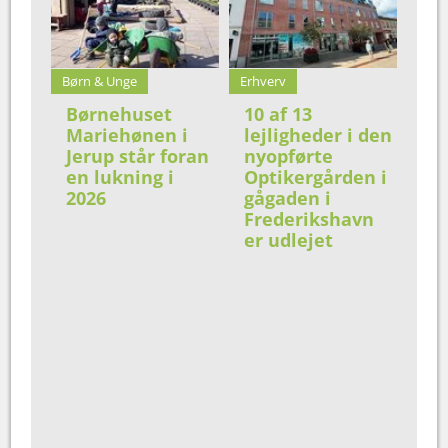
Børn & Unge
Erhverv
Børnehuset
10 af 13
Mariehønen i
lejligheder i den
Jerup står foran
nyopførte
en lukning i
Optikergården i
2026
gågaden i
Frederikshavn
er udlejet