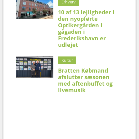
Erhverv
10 af 13 lejligheder i
den nyopførte
Optikergården i
gågaden i
Frederikshavn er
udlejet
Kultur
Bratten Købmand
afslutter sæsonen
med aftenbuffet og
livemusik