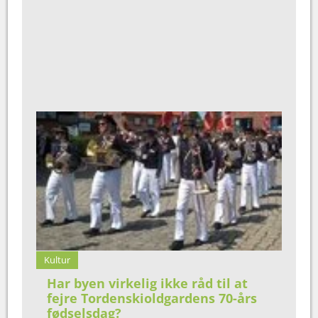
Kultur
Har byen virkelig ikke råd til at
fejre Tordenskioldgardens 70-års
fødselsdag?