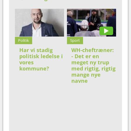
Politik
Sport
Har vi stadig
WH-cheftræner:
politisk ledelse i
- Det er en
vores
meget ny trup
kommune?
med rigtig, rigtig
mange nye
navne