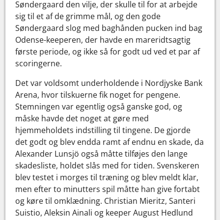
Søndergaard den vilje, der skulle til for at arbejde
sig til et af de grimme mål, og den gode
Søndergaard slog med baghånden pucken ind bag
Odense-keeperen, der havde en mareridtsagtig
første periode, og ikke så for godt ud ved et par af
scoringerne.
Det var voldsomt underholdende i Nordjyske Bank
Arena, hvor tilskuerne fik noget for pengene.
Stemningen var egentlig også ganske god, og
måske havde det noget at gøre med
hjemmeholdets indstilling til tingene. De gjorde
det godt og blev endda ramt af endnu en skade, da
Alexander Lunsjö også måtte tilføjes den lange
skadesliste, holdet slås med for tiden. Svenskeren
blev testet i morges til træning og blev meldt klar,
men efter to minutters spil måtte han give fortabt
og køre til omklædning. Christian Mieritz, Santeri
Suistio, Aleksin Ainali og keeper August Hedlund