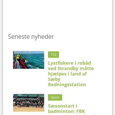
Seneste nyheder
112
Lystfiskere i robåd
ved Strandby måtte
hjælpes i land af
Sæby
Redningsstation
Sport
Sæsonstart i
badminton: FBK