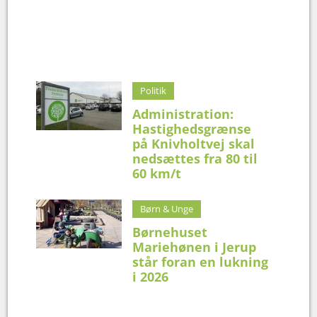
Politik
Administration:
Hastighedsgrænse
på Knivholtvej skal
nedsættes fra 80 til
60 km/t
Børn & Unge
Børnehuset
Mariehønen i Jerup
står foran en lukning
i 2026