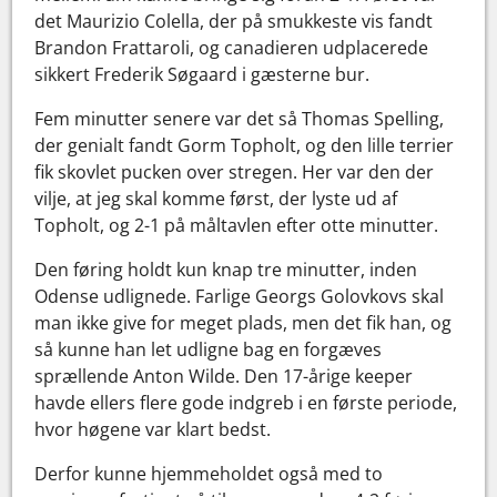
det Maurizio Colella, der på smukkeste vis fandt
Brandon Frattaroli, og canadieren udplacerede
sikkert Frederik Søgaard i gæsterne bur.
Fem minutter senere var det så Thomas Spelling,
der genialt fandt Gorm Topholt, og den lille terrier
fik skovlet pucken over stregen. Her var den der
vilje, at jeg skal komme først, der lyste ud af
Topholt, og 2-1 på måltavlen efter otte minutter.
Den føring holdt kun knap tre minutter, inden
Odense udlignede. Farlige Georgs Golovkovs skal
man ikke give for meget plads, men det fik han, og
så kunne han let udligne bag en forgæves
sprællende Anton Wilde. Den 17-årige keeper
havde ellers flere gode indgreb i en første periode,
hvor høgene var klart bedst.
Derfor kunne hjemmeholdet også med to