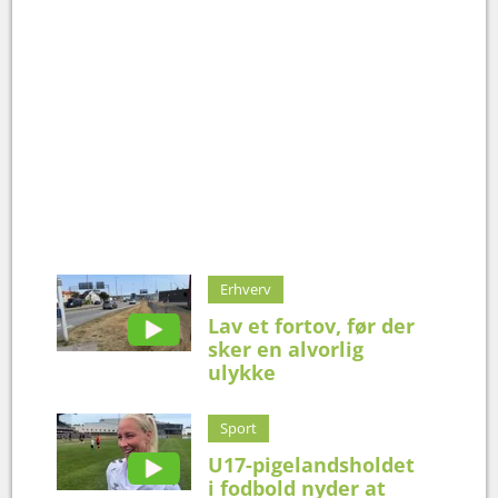
Erhverv
Lav et fortov, før der
sker en alvorlig
ulykke
Sport
U17-pigelandsholdet
i fodbold nyder at