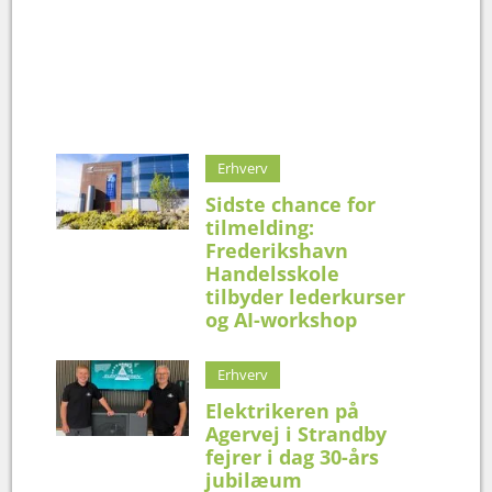
Erhverv
Sidste chance for
tilmelding:
Frederikshavn
Handelsskole
tilbyder lederkurser
og AI-workshop
Erhverv
Elektrikeren på
Agervej i Strandby
fejrer i dag 30-års
jubilæum