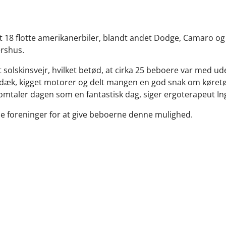
t 18 flotte amerikanerbiler, blandt andet Dodge, Camaro og 
rshus.
g flot solskinsvejr, hvilket betød, at cirka 25 beboere var 
 dæk, kigget motorer og delt mangen en god snak om køretøj
omtaler dagen som en fantastisk dag, siger ergoterapeut In
le foreninger for at give beboerne denne mulighed.