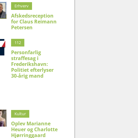
Erhverv
Afskedsreception
for Claus Reimann
Petersen
112
Personfarlig
straffesag i
Frederikshavn:
Politiet efterlyser
30-årig mand
Kultur
Oplev Marianne
Heuer og Charlotte
Hjørringgaard