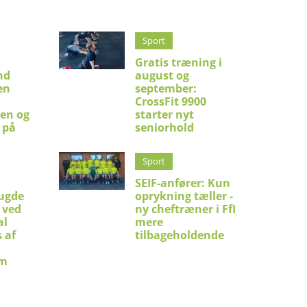
Sport
Gratis træning i
nd
august og
en
september:
CrossFit 9900
en og
starter nyt
 på
seniorhold
Sport
SEIF-anfører: Kun
ugde
oprykning tæller -
 ved
ny cheftræner i FfI
al
mere
 af
tilbageholdende
um