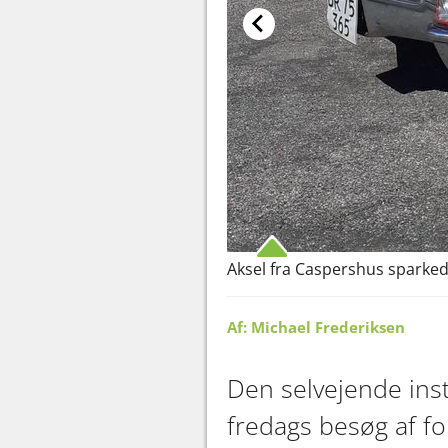
Aksel fra Caspershus sparke
Af: Michael Frederiksen
Den selvejende inst
fredags besøg af f