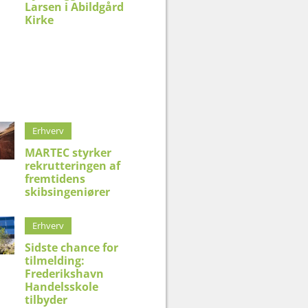
Larsen i Abildgård
Kirke
Erhverv
MARTEC styrker
rekrutteringen af
fremtidens
skibsingeniører
Erhverv
Sidste chance for
tilmelding:
Frederikshavn
Handelsskole
tilbyder