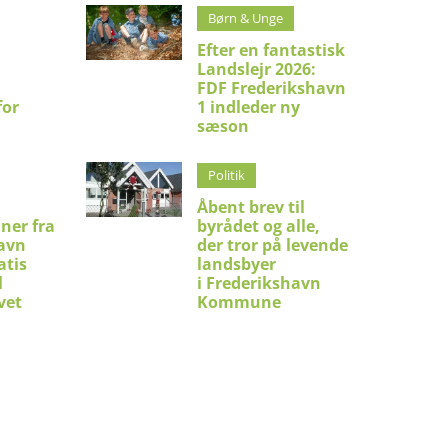
Børn & Unge
Efter en fantastisk
Landslejr 2026:
FDF Frederikshavn
for
1 indleder ny
sæson
Politik
Åbent brev til
ner fra
byrådet og alle,
avn
der tror på levende
atis
landsbyer
l
i Frederikshavn
vet
Kommune