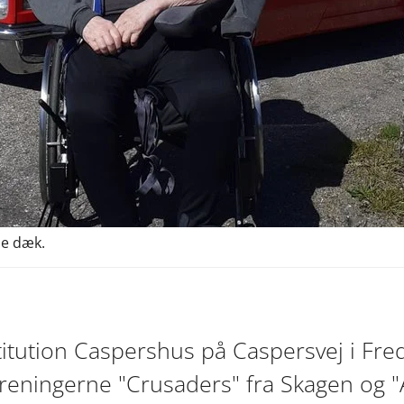
de dæk.
itution Caspershus på Caspersvej i Fre
oreningerne "Crusaders" fra Skagen og "