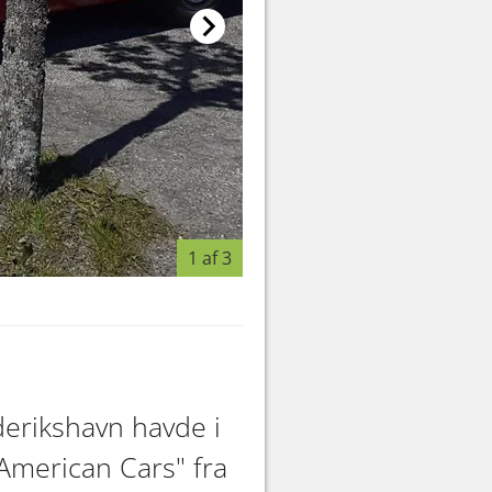
1 af 3
Flotte biler på parkeringspla
derikshavn havde i
American Cars" fra