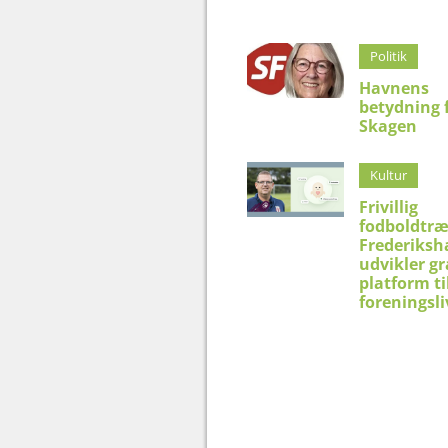
Politik
Havnens
betydning 
Skagen
Kultur
Frivillig
fodboldtræ
Frederiksh
udvikler gr
platform ti
foreningsli