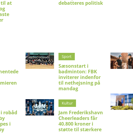
til at
debatteres politisk
 og
aste
er
Sport
Sæsonstart i
hentede
badminton: FBK
inviterer indenfor
emieren
til nethejsning på
mandag
Kultur
 i robåd
Jam Frederikshavn
by
Cheerleaders får
pes i
40.800 kroner i
by
støtte til stærkere