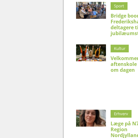
Sport
Bridge boo
Frederiksh
deltagere t
jubilæums
Kultur
Velkommen
aftenskole
om dagen
Erhverv
Læge på N7
Region
Nordjyllan