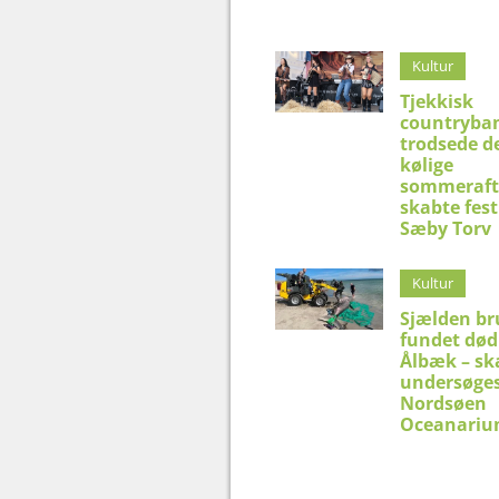
Kultur
Tjekkisk
countryba
trodsede d
kølige
sommeraft
skabte fest
Sæby Torv
Kultur
Sjælden br
fundet død
Ålbæk – sk
undersøges
Nordsøen
Oceanari