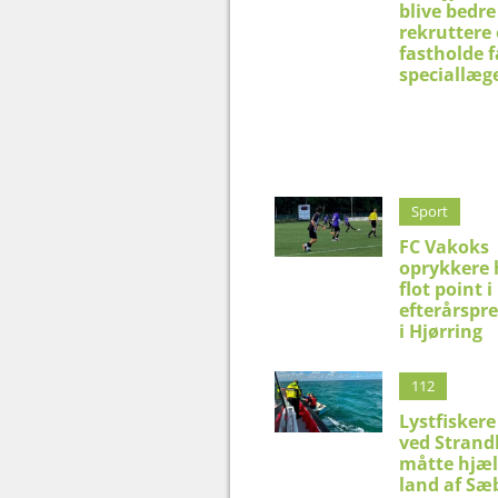
blive bedre 
rekruttere
fastholde f
speciallæg
Sport
FC Vakoks
oprykkere 
flot point i
efterårspr
i Hjørring
112
Lystfiskere
ved Strand
måtte hjæl
land af Sæ