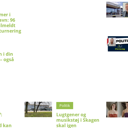
mer i
avn: 96
ilmeldt
turnering
 i din
 – også
Politik
:
Lugtgener og
musikstøj i Skagen
d kan
skal igen