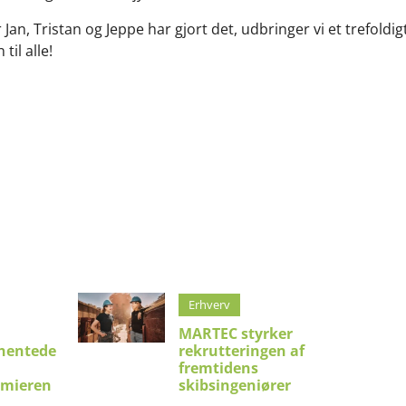
år Jan, Tristan og Jeppe har gjort det, udbringer vi et trefold
til alle!
Erhverv
MARTEC styrker
hentede
rekrutteringen af
fremtidens
emieren
skibsingeniører