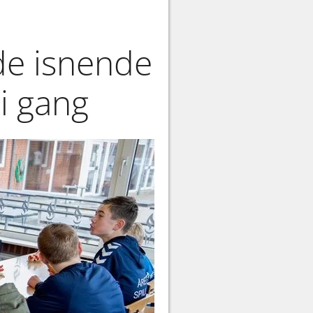
de isnende
 i gang