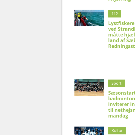
112
Lystfiskere
ved Strand
måtte hjæl
land af Sæ
Redningsst
Sport
Sæsonstart
badminton
inviterer i
til nethejs
mandag
Kultur