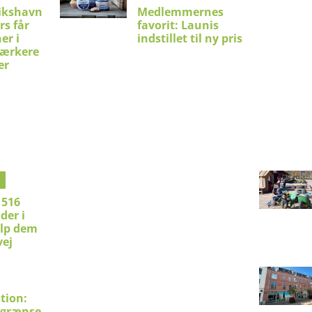
ikshavn
Medlemmernes
rs får
favorit: Launis
er i
indstillet til ny pris
stærkere
er
 516
der i
ælp dem
vej
tion:
sgrænse