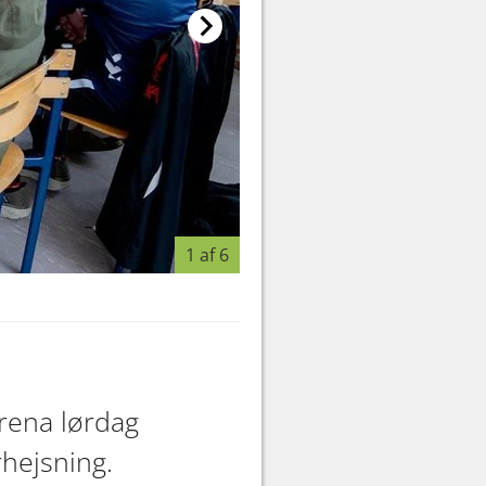
1 af 6
Foto: MICK ANDERSON
rena lørdag
rhejsning.