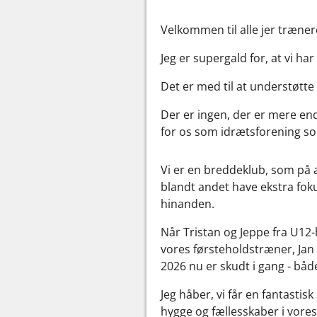
Velkommen til alle jer træner
Jeg er supergald for, at vi h
Det er med til at understøtte d
Der er ingen, der er mere en
for os som idrætsforening som
Vi er en breddeklub, som på al
blandt andet have ekstra fok
hinanden.
Når Tristan og Jeppe fra U12-
vores førsteholdstræner, Ja
2026 nu er skudt i gang - bå
Jeg håber, vi får en fantast
hygge og fællesskaber i vores