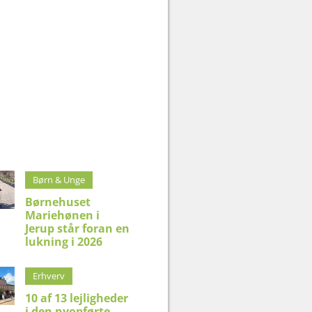
Børn & Unge
Børnehuset
Mariehønen i
Jerup står foran en
lukning i 2026
Erhverv
10 af 13 lejligheder
i den nyopførte