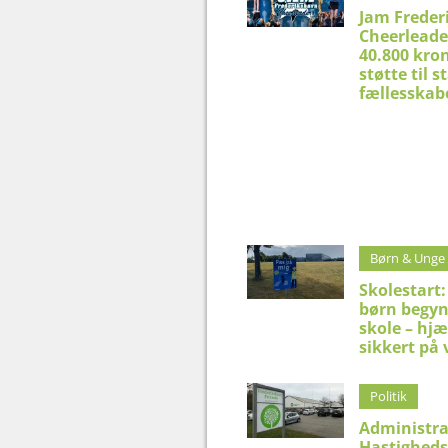
Jam Freder
Cheerleade
40.800 kron
støtte til 
fællesskab
Børn & Unge
Skolestart:
børn begyn
skole – hj
sikkert på 
Politik
Administra
Hastighed