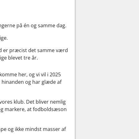
elingerne på én og samme dag.
ige.
old er præcist det samme værd
ge blevet tre år.
komme her, og vi vil i 2025
r hinanden og har glæde af
vores klub. Det bliver nemlig
og markere, at fodboldsæson
mpe og ikke mindst masser af