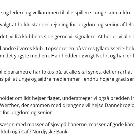
e og ledere og velkommen til alle spillere - unge som ældre.
ar valgt at holde standerhejsning for ungdom og senior afd
et, vi fra klubbens side gerne vil signalere: At her er vi alle l
d andre i vores klub. Topscoreren på vores Jyllandsserie-h
 det yngste medlem. Han hedder i øvrigt Nohr, og han er li
le parametre har fokus på, at alle skal synes, det er rart at 
us på, at unge og ældre medlemmer i endnu højere grad se
holdet om lidt hejser flaget, understreger vi også bredden i 
n Werther, der sammen med drengene vil hejse Dannebrog 
de for ungdom og senior.
isk sæson med masser af sjov på banerne, masser af gode ka
 klub og i Café Nordjyske Bank.