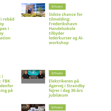
Erhverv
Sidste chance for
 i robåd
tilmelding:
by
Frederikshavn
pes i
Handelsskole
by
tilbyder
ation
lederkurser og AI-
workshop
Erhverv
 i
: FBK
Elektrikeren på
ndenfor
Agervej i Strandby
ning på
fejrer i dag 30-års
jubilæum
Erhverv