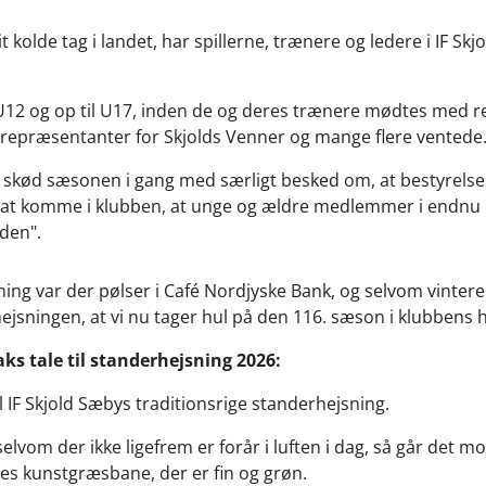
t kolde tag i landet, har spillerne, trænere og ledere i IF Skj
U12 og op til U17, inden de og deres trænere mødtes med r
, repræsentanter for Skjolds Venner og mange flere ventede
kød sæsonen i gang med særligt besked om, at bestyrelsen 
rart at komme i klubben, at unge og ældre medlemmer i endnu
den".
ing var der pølser i Café Nordjyske Bank, og selvom vinteren
sningen, at vi nu tager hul på den 116. sæson i klubbens h
 tale til standerhejsning 2026:
l IF Skjold Sæbys traditionsrige standerhejsning.
elvom der ikke ligefrem er forår i luften i dag, så går det mod
res kunstgræsbane, der er fin og grøn.