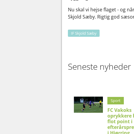
Nu skal vi hejse flaget - og n
Skjold Sæby. Rigtig god sæson 
IF Skjold Sæby
Seneste nyheder
Sport
FC Vakoks
oprykkere 
flot point i
efterårspr
i Hjørring