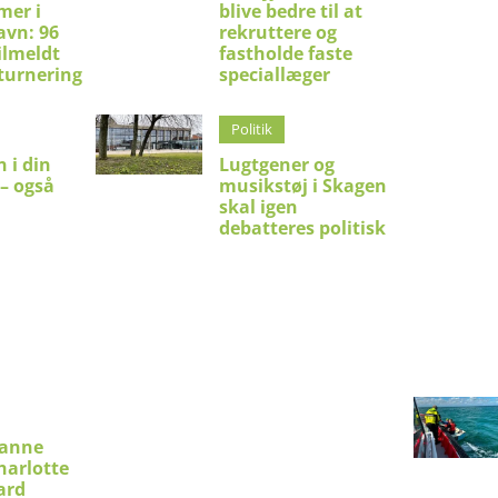
mer i
blive bedre til at
avn: 96
rekruttere og
ilmeldt
fastholde faste
turnering
speciallæger
Politik
 i din
Lugtgener og
 – også
musikstøj i Skagen
skal igen
debatteres politisk
ianne
harlotte
ard