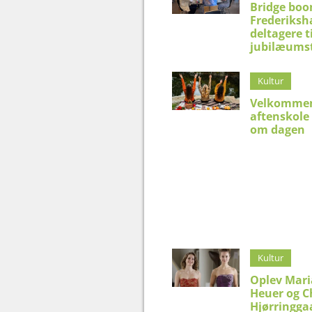
Bridge boo
Frederiksh
deltagere t
jubilæums
Kultur
Velkommen
aftenskole
om dagen
Kultur
Oplev Mar
Heuer og C
Hjørringga