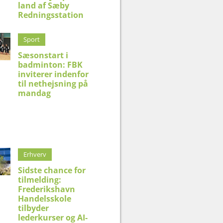
land af Sæby
Redningsstation
Sport
Sæsonstart i
badminton: FBK
inviterer indenfor
til nethejsning på
mandag
Erhverv
Sidste chance for
tilmelding:
Frederikshavn
Handelsskole
tilbyder
lederkurser og AI-