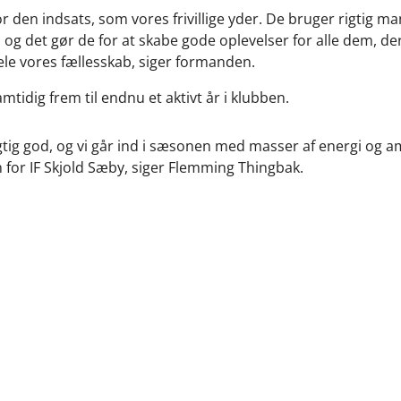
r den indsats, som vores frivillige yder. De bruger rigtig m
og det gør de for at skabe gode oplevelser for alle dem, de
le vores fællesskab, siger formanden.
idig frem til endnu et aktivt år i klubben.
gtig god, og vi går ind i sæsonen med masser af energi og amb
n for IF Skjold Sæby, siger Flemming Thingbak.