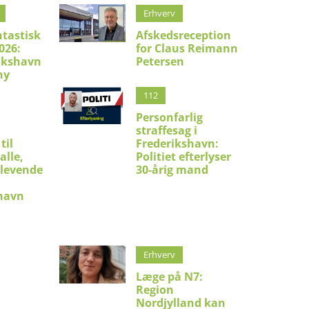
Erhverv
ntastisk
Afskedsreception
026:
for Claus Reimann
ikshavn
Petersen
ny
112
Personfarlig
straffesag i
til
Frederikshavn:
alle,
Politiet efterlyser
 levende
30-årig mand
shavn
Erhverv
Læge på N7:
Region
Nordjylland kan