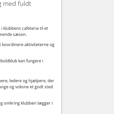
g med fuldt
 klubbens cafeteria til et
ommende sæson.
at koordinere aktiviteterne og
dboldklub kan fungere i
nere, ledere og hjælpere, der
 unge og voksne et godt sted
g omkring klubben lægger i