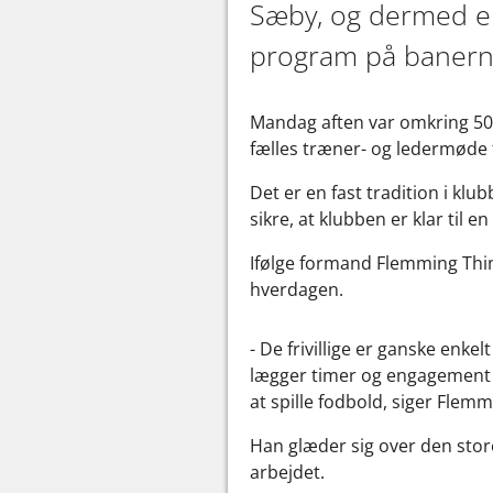
Sæby, og dermed er
program på banern
Mandag aften var omkring 50 t
fælles træner- og ledermøde 
Det er en fast tradition i klu
sikre, at klubben er klar til
Ifølge formand Flemming Thing
hverdagen.
- De frivillige er ganske enk
lægger timer og engagement i
at spille fodbold, siger Flem
Han glæder sig over den sto
arbejdet.