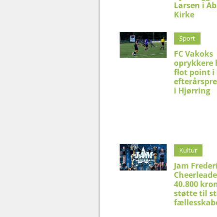
Larsen i Ab
Kirke
Sport
FC Vakoks
oprykkere 
flot point i
efterårspr
i Hjørring
Kultur
Jam Freder
Cheerleade
40.800 kron
støtte til 
fællesskab