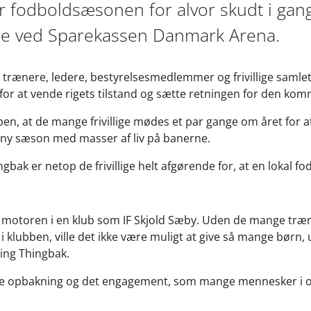
 fodboldsæsonen for alvor skudt i gan
e ved Sparekassen Danmark Arena.
rænere, ledere, bestyrelsesmedlemmer og frivillige samlet i
for at vende rigets tilstand og sætte retningen for den k
bben, at de mange frivillige mødes et par gange om året for 
 en ny sæson med masser af liv på banerne.
bak er netop de frivillige helt afgørende for, at en lokal fo
elt motoren i en klub som IF Skjold Sæby. Uden de mange træ
 klubben, ville det ikke være muligt at give så mange børn,
ming Thingbak.
re opbakning og det engagement, som mange mennesker i o