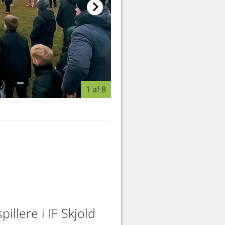
1 af 8
Foto: mick
illere i IF Skjold