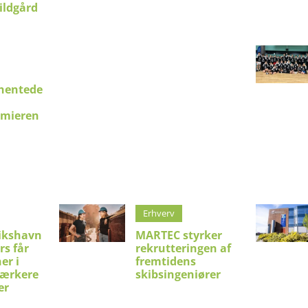
ildgård
hentede
emieren
Erhverv
ikshavn
MARTEC styrker
rs får
rekrutteringen af
er i
fremtidens
stærkere
skibsingeniører
er