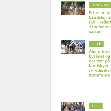
Børn & Unge
Efter en fa
Landslejr 2
FDF Freder
1 indleder 
sæson
Politik
Åbent brev 
byrådet og 
der tror på
landsbyer
i Frederik
Kommune
Sport