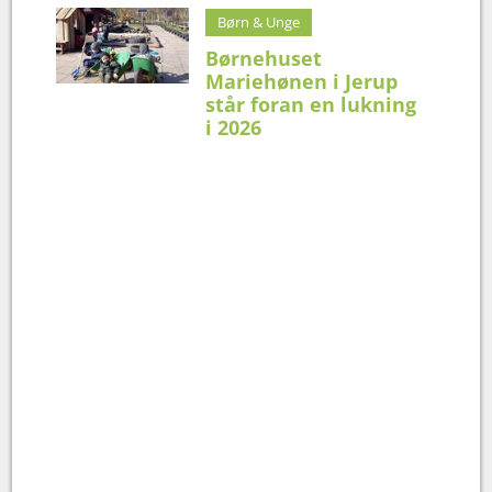
Børn & Unge
Børnehuset
Mariehønen i Jerup
står foran en lukning
i 2026