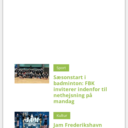
Sport
Sæsonstart i
badminton: FBK
inviterer indenfor til
nethejsning på
mandag
Kultur
Jam Frederikshavn