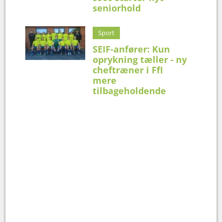
seniorhold
Sport
SEIF-anfører: Kun
oprykning tæller - ny
cheftræner i FfI
mere
tilbageholdende