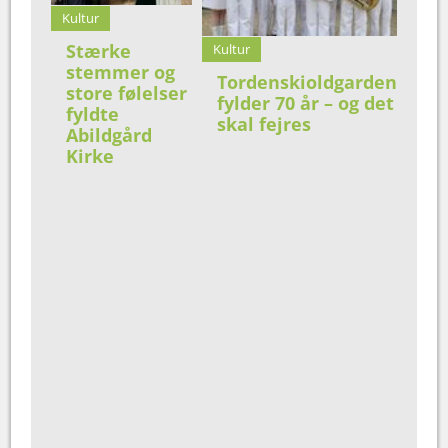
Kultur
Stærke
Kultur
stemmer og
Tordenskioldgarden
store følelser
fylder 70 år – og det
fyldte
skal fejres
Abildgård
Kirke