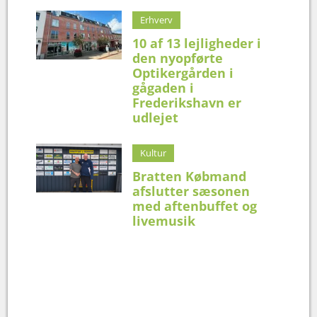
Erhverv
10 af 13 lejligheder i
den nyopførte
Optikergården i
gågaden i
Frederikshavn er
udlejet
Kultur
Bratten Købmand
afslutter sæsonen
med aftenbuffet og
livemusik