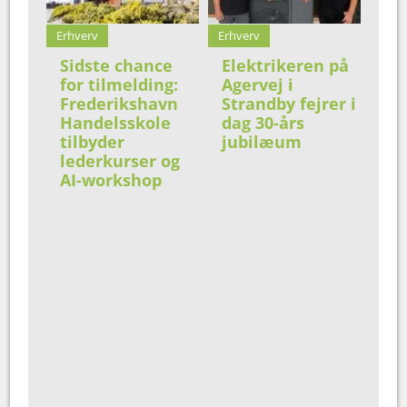
Erhverv
Erhverv
Sidste chance
Elektrikeren på
for tilmelding:
Agervej i
Frederikshavn
Strandby fejrer i
Handelsskole
dag 30-års
tilbyder
jubilæum
lederkurser og
AI-workshop