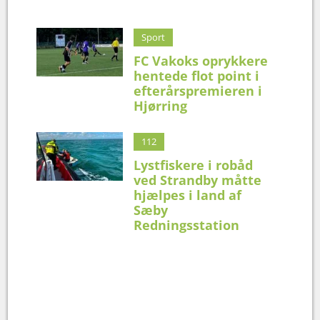
Sport
FC Vakoks oprykkere
hentede flot point i
efterårspremieren i
Hjørring
112
Lystfiskere i robåd
ved Strandby måtte
hjælpes i land af
Sæby
Redningsstation