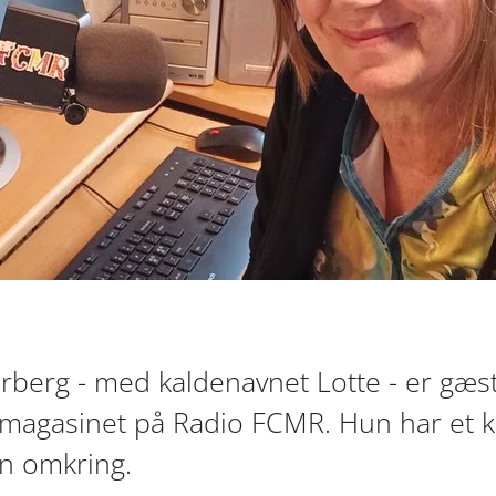
hrberg - med kaldenavnet Lotte - er gæs
agasinet på Radio FCMR. Hun har et ku
en omkring.