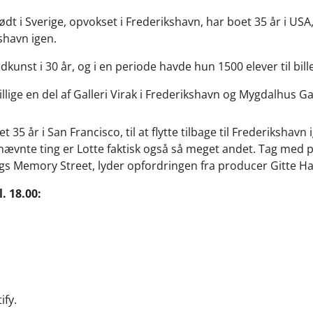
født i Sverige, opvokset i Frederikshavn, har boet 35 år i 
shavn igen.
dkunst i 30 år, og i en periode havde hun 1500 elever til bil
illige en del af Galleri Virak i Frederikshavn og Mygdalhus Gal
t 35 år i San Francisco, til at flytte tilbage til Frederikshavn
nævnte ting er Lotte faktisk også så meget andet. Tag med
gs Memory Street, lyder opfordringen fra producer Gitte H
. 18.00:
ify.