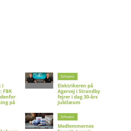
Erhverv
 i
Elektrikeren på
: FBK
Agervej i Strandby
ndenfor
fejrer i dag 30-års
ning på
jubilæum
Erhverv
Medlemmernes