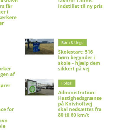
ikshavn
favorit: Launis
rs får
indstillet til ny pris
er i
stærkere
er
Børn & Unge
Skolestart: 516
børn begynder i
skole – hjælp dem
yrker
sikkert på vej
ngen af
Politik
iører
Administration:
Hastighedsgrænse
på Knivholtvej
ce for
skal nedsættes fra
80 til 60 km/t
avn
le