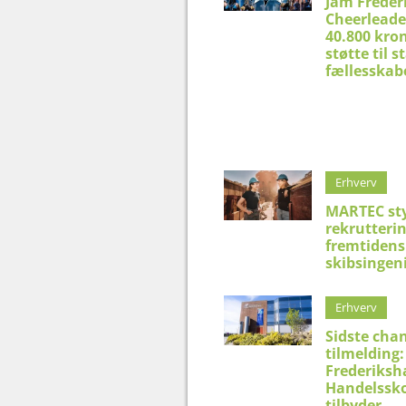
Jam Freder
Cheerleade
40.800 kron
støtte til 
fællesskab
Erhverv
MARTEC st
rekrutteri
fremtidens
skibsingen
Erhverv
Sidste chan
tilmelding:
Frederiksh
Handelssko
tilbyder