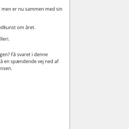
USA, men er nu sammen med sin
ledkunst om året.
leri.
 igen? Få svaret i denne
 på en spændende vej ned af
ansen.