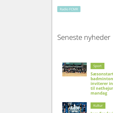
Radio FCMR
Seneste nyheder
Sport
Sæsonstart
badminton
inviterer i
til nethejs
mandag
Kultur