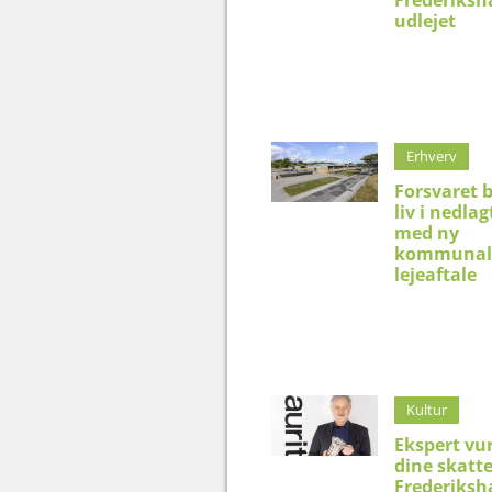
Frederiksh
udlejet
Erhverv
Forsvaret 
liv i nedlag
med ny
kommunal
lejeaftale
Kultur
Ekspert vu
dine skatt
Frederiksh