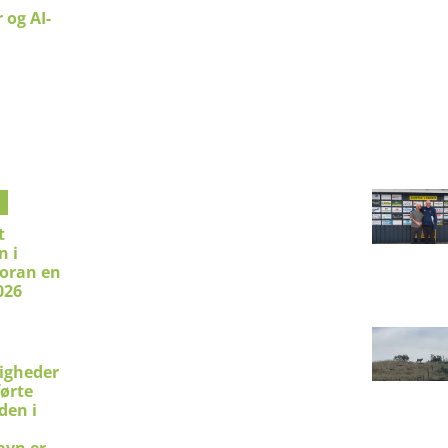
 og AI-
t
 i
foran en
026
ligheder
førte
den i