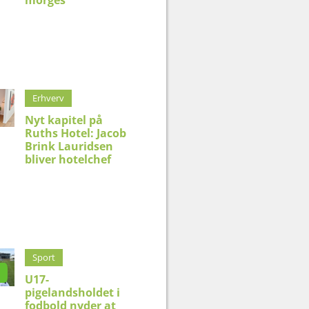
morges
Erhverv
Nyt kapitel på
Ruths Hotel: Jacob
Brink Lauridsen
bliver hotelchef
Sport
U17-
pigelandsholdet i
fodbold nyder at