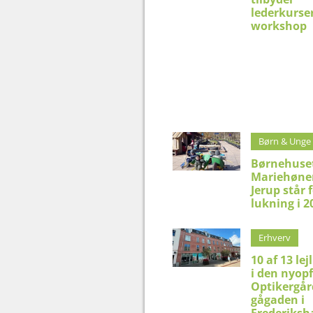
lederkurser
workshop
Børn & Unge
Børnehuse
Mariehønen
Jerup står 
lukning i 2
Erhverv
10 af 13 lej
i den nyop
Optikergår
gågaden i