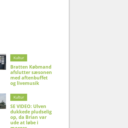
Kultur
Bratten Købmand
afslutter sæsonen
med aftenbuffet
og livemusik
Kultur
SE VIDEO: Ulven
dukkede pludselig
op, da Brian var
ude at løbe i