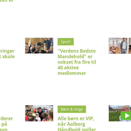
avn er
Sport
bringer
"Verdens Bedste
t skole
Mandehold" er
vokset fra fire til
40 aktive
medlemmer
Børn & Unge
rderer
Alle børn er VIP,
e på
når Aalborg
avn
Håndbold spiller