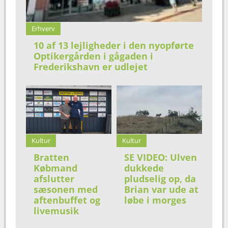
Erhverv
10 af 13 lejligheder i den nyopførte
Optikergården i gågaden i
Frederikshavn er udlejet
Kultur
Kultur
Bratten
SE VIDEO: Ulven
Købmand
dukkede
afslutter
pludselig op, da
sæsonen med
Brian var ude at
aftenbuffet og
løbe i morges
livemusik