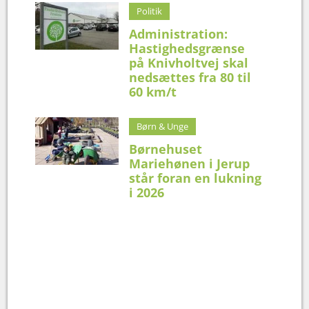
Politik
Administration:
Hastighedsgrænse
på Knivholtvej skal
nedsættes fra 80 til
60 km/t
Børn & Unge
Børnehuset
Mariehønen i Jerup
står foran en lukning
i 2026