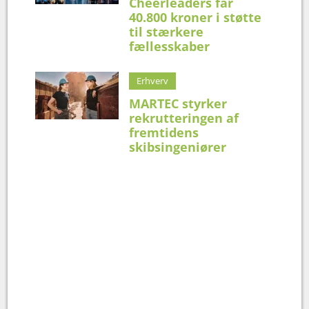
Cheerleaders får
40.800 kroner i støtte
til stærkere
fællesskaber
Erhverv
MARTEC styrker
rekrutteringen af
fremtidens
skibsingeniører