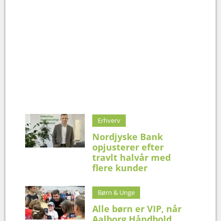
Erhverv
Nordjyske Bank
opjusterer efter
travlt halvår med
flere kunder
Børn & Unge
Alle børn er VIP, når
Aalborg Håndbold