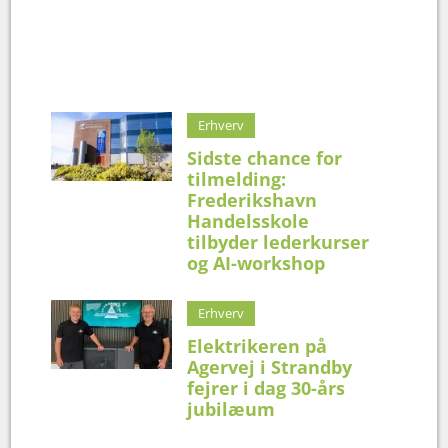
Erhverv
Sidste chance for
tilmelding:
Frederikshavn
Handelsskole
tilbyder lederkurser
og AI-workshop
Erhverv
Elektrikeren på
Agervej i Strandby
fejrer i dag 30-års
jubilæum