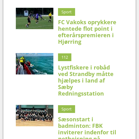
Sport
FC Vakoks oprykkere
hentede flot point i
efterårspremieren i
Hjørring
112
Lystfiskere i robåd
ved Strandby måtte
hjælpes i land af
Sæby
Redningsstation
Sport
Sæsonstart i
badminton: FBK
inviterer indenfor til
nethejsning på