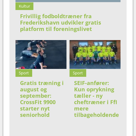
Kultur
Frivillig fodboldtræner fra
Frederikshavn udvikler gratis
platform til foreningslivet
Sport
Sport
Gratis træning i
SEIF-anfører:
august og
Kun oprykning
september:
tæller - ny
CrossFit 9900
cheftræner i FfI
starter nyt
mere
seniorhold
tilbageholdende