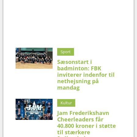
Sport
Sæsonstart i
badminton: FBK
inviterer indenfor til
nethejsning på
mandag
Kultur
Jam Frederikshavn
Cheerleaders får
40.800 kroner i støtte
til stærkere