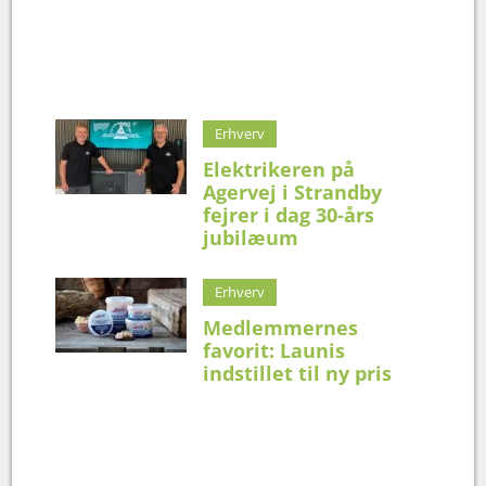
Erhverv
Elektrikeren på
Agervej i Strandby
fejrer i dag 30-års
jubilæum
Erhverv
Medlemmernes
favorit: Launis
indstillet til ny pris