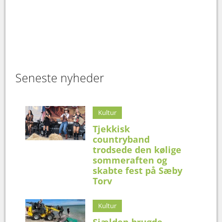
Seneste nyheder
Kultur
Tjekkisk
countryband
trodsede den kølige
sommeraften og
skabte fest på Sæby
Torv
Kultur
Sjælden brugde