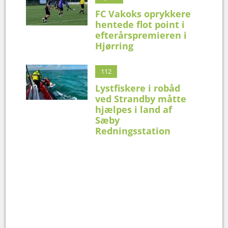
FC Vakoks oprykkere
hentede flot point i
efterårspremieren i
Hjørring
112
Lystfiskere i robåd
ved Strandby måtte
hjælpes i land af
Sæby
Redningsstation