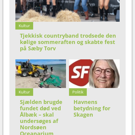
Kultur
Tjekkisk countryband trodsede den
kølige sommeraften og skabte fest
på Sæby Torv
Kultur
Politik
Sjælden brugde
Havnens
fundet død ved
betydning for
Ålbæk – skal
Skagen
undersøges af
Nordsøen
Oceanarium