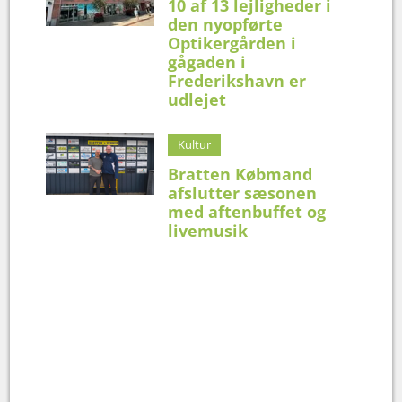
10 af 13 lejligheder i
den nyopførte
Optikergården i
gågaden i
Frederikshavn er
udlejet
Kultur
Bratten Købmand
afslutter sæsonen
med aftenbuffet og
livemusik