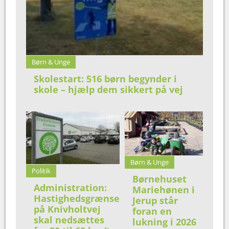
Børn & Unge
Skolestart: 516 børn begynder i
skole – hjælp dem sikkert på vej
Børn & Unge
Politik
Børnehuset
Administration:
Mariehønen i
Hastighedsgrænse
Jerup står
på Knivholtvej
foran en
skal nedsættes
lukning i 2026