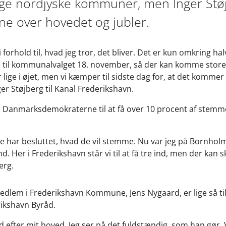
ge nordjyske kommuner, men Inger Støj
e over hovedet og jubler.
i forhold til, hvad jeg tror, det bliver. Det er kun omkring h
e til kommunalvalget 18. november, så der kan komme store
 lige i øjet, men vi kæmper til sidste dag for, at det kommer t
r Støjberg til Kanal Frederikshavn.
Danmarksdemokraterne til at få over 10 procent af stemmer
ke har besluttet, hvad de vil stemme. Nu var jeg på Bornholm 
ind. Her i Frederikshavn står vi til at få tre ind, men der kan
erg.
dlem i Frederikshavn Kommune, Jens Nygaard, er lige så ti
rikshavn Byråd.
d efter mit hoved. Jeg ser på det fuldstændig, som han gør. V