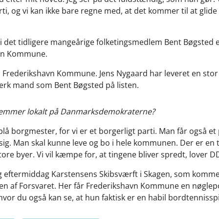
rti, og vi kan ikke bare regne med, at det kommer til at glide 
det tidligere mangeårige folketingsmedlem Bent Bøgsted e
avn Kommune.
e i Frederikshavn Kommune. Jens Nygaard har leveret en stor 
 stærk mand som Bent Bøgsted på listen.
stemmer lokalt på Danmarksdemokraterne?
 blå borgmester, for vi er et borgerligt parti. Man får også et
l sig. Man skal kunne leve og bo i hele kommunen. Der er 
store byer. Vi vil kæmpe for, at tingene bliver spredt, lover DD
 eftermiddag Karstensens Skibsværft i Skagen, som kommer til
n af Forsvaret. Her får Frederikshavn Kommune en nøglepos
vor du også kan se, at hun faktisk er en habil bordtennisspi