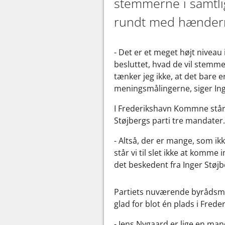
stemmerne i samtli
rundt med hændern
- Det er et meget højt niveau 
besluttet, hvad de vil stemm
tænker jeg ikke, at det bare er
meningsmålingerne, siger Inge
I Frederikshavn Kommne står 
Støjbergs parti tre mandater.
- Altså, der er mange, som ik
står vi til slet ikke at komme 
det beskedent fra Inger Støjb
Partiets nuværende byrådsme
glad for blot én plads i Frede
- Jens Nygaard er lige en man