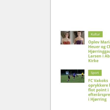
Kultur
Oplev Mar
Heuer og C
Hjørringga
Larsen i Ab
Kirke
Sport
FC Vakoks
oprykkere 
flot point i
efterårspr
i Hjørring