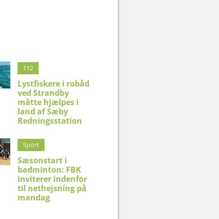
112
Lystfiskere i robåd
ved Strandby
måtte hjælpes i
land af Sæby
Redningsstation
Sport
Sæsonstart i
badminton: FBK
inviterer indenfor
til nethejsning på
mandag