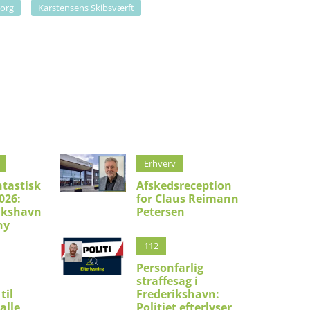
borg
Karstensens Skibsværft
Erhverv
ntastisk
Afskedsreception
026:
for Claus Reimann
ikshavn
Petersen
ny
112
Personfarlig
straffesag i
til
Frederikshavn:
alle,
Politiet efterlyser