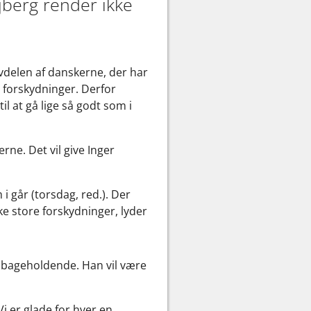
berg render ikke
alvdelen af danskerne, der har
 forskydninger. Derfor
il at gå lige så godt som i
ne. Det vil give Inger
i går (torsdag, red.). Der
 ske store forskydninger, lyder
lbageholdende. Han vil være
i er glade for hver en