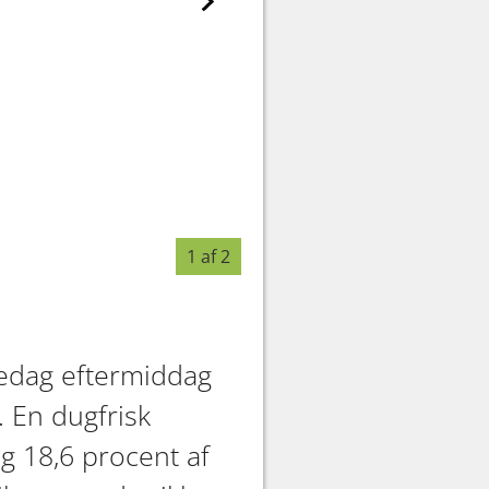
1 af 2
redag eftermiddag
. En dugfrisk
 18,6 procent af