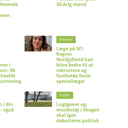
 levende
30-årig mand
shavn
Erhverv
Læge på N7:
Region
Nordjylland kan
mer i
blive bedre til at
avn: 96
rekruttere og
ilmeldt
fastholde faste
turnering
speciallæger
Politik
 i din
Lugtgener og
 – også
musikstøj i Skagen
skal igen
debatteres politisk