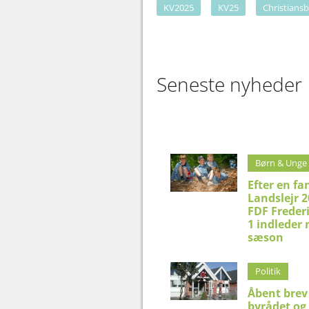
KV2025
KV25
Christians
Seneste nyheder
Børn & Unge
Efter en fa
Landslejr 2
FDF Freder
1 indleder 
sæson
Politik
Åbent brev 
byrådet og 