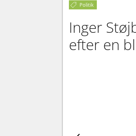
Politik
Inger Støj
efter en b