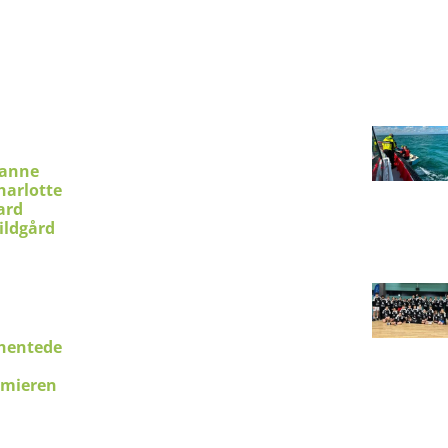
ianne
harlotte
ard
ildgård
hentede
emieren