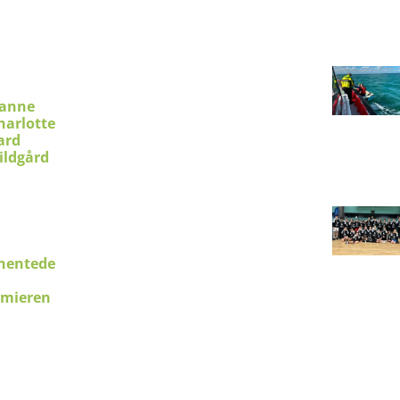
ianne
harlotte
ard
ildgård
hentede
emieren