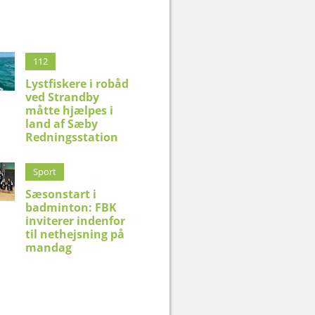
112
Lystfiskere i robåd
ved Strandby
måtte hjælpes i
land af Sæby
Redningsstation
Sport
Sæsonstart i
badminton: FBK
inviterer indenfor
til nethejsning på
mandag