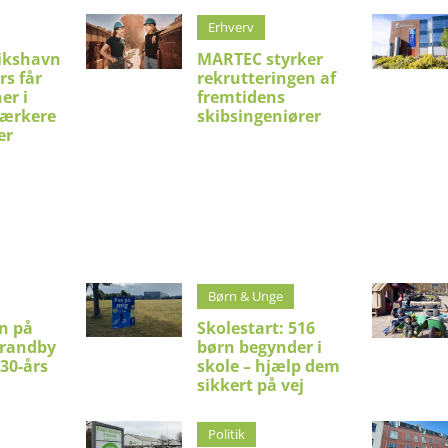
Erhverv
ikshavn
MARTEC styrker
rs får
rekrutteringen af
er i
fremtidens
stærkere
skibsingeniører
er
Børn & Unge
en på
Skolestart: 516
trandby
børn begynder i
 30-års
skole – hjælp dem
sikkert på vej
Politik