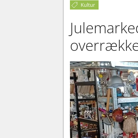
Kultur
Julemarke
overrække