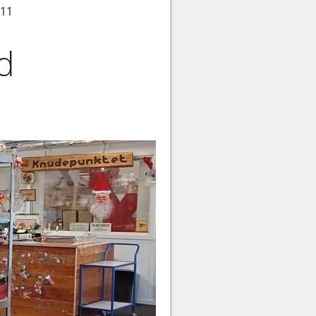
.11
d