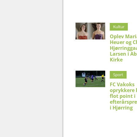
Kultur
Oplev Mar
Heuer og C
Hjørringga
Larsen i Ab
Kirke
Sport
FC Vakoks
oprykkere 
flot point i
efterårspr
i Hjørring