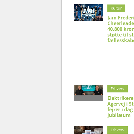
Kultur
Jam Freder
Cheerleade
40.800 kron
støtte til 
fællesskab
Erhverv
Elektriker
Agervej i S
fejrer i dag
jubilæum
Erhverv