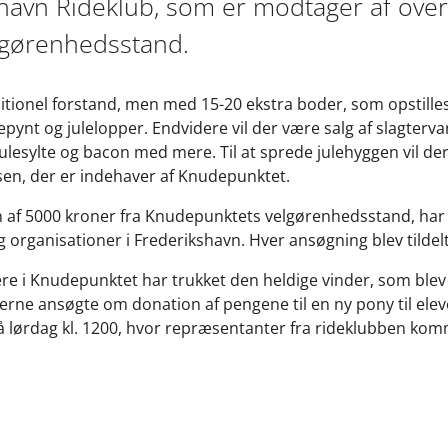
shavn Rideklub, som er modtager af ove
gørenhedsstand.
ditionel forstand, men med 15-20 ekstra boder, som opstill
epynt og julelopper. Endvidere vil der være salg af slagterva
ulesylte og bacon med mere. Til at sprede julehyggen vil de
rsen, der er indehaver af Knudepunktet.
n af 5000 kroner fra Knudepunktets velgørenhedsstand, ha
g organisationer i Frederikshavn. Hver ansøgning blev tilde
ere i Knudepunktet har trukket den heldige vinder, som ble
gerne ansøgte om donation af pengene til en ny pony til ele
 lørdag kl. 1200, hvor repræsentanter fra rideklubben kom