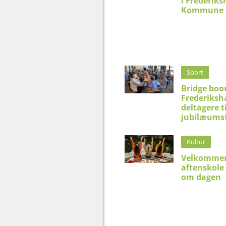
i Frederik
Kommune
Sport
Bridge boo
Frederiksh
deltagere t
jubilæums
Kultur
Velkommen
aftenskole
om dagen