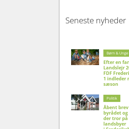
Seneste nyheder
Børn & Unge
Efter en fa
Landslejr 2
FDF Freder
1 indleder 
sæson
Politik
Åbent brev 
byrådet og 
der tror på
landsbyer