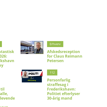
Erhverv
ntastisk
Afskedsreception
026:
for Claus Reimann
ikshavn
Petersen
ny
112
Personfarlig
straffesag i
til
Frederikshavn:
alle,
Politiet efterlyser
 levende
30-årig mand