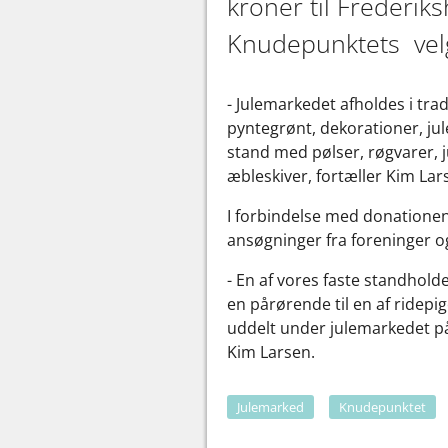
kroner til Frederik
Knudepunktets vel
- Julemarkedet afholdes i tra
pyntegrønt, dekorationer, jul
stand med pølser, røgvarer, j
æbleskiver, fortæller Kim La
I forbindelse med donatione
ansøgninger fra foreninger o
- En af vores faste standhold
en pårørende til en af ridepi
uddelt under julemarkedet på
Kim Larsen.
Julemarked
Knudepunktet