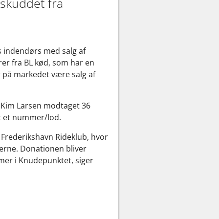
rskuddet fra
es indendørs med salg af
rer fra BL kød, som har en
r på markedet være salg af
r Kim Larsen modtaget 36
lt et nummer/lod.
v Frederikshavn Rideklub, hvor
verne. Donationen bliver
mer i Knudepunktet, siger