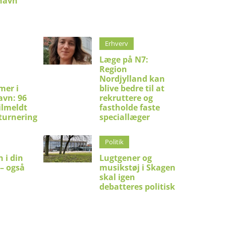
shavn
Erhverv
Læge på N7:
Region
Nordjylland kan
mer i
blive bedre til at
avn: 96
rekruttere og
ilmeldt
fastholde faste
turnering
speciallæger
Politik
 i din
Lugtgener og
 – også
musikstøj i Skagen
skal igen
debatteres politisk