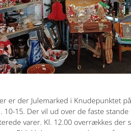
r er der Julemarked i Knudepunktet på
l. 10-15. Der vil ud over de faste stand
erede varer. Kl. 12.00 overrækkes der 