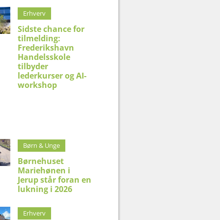
Erhverv
Sidste chance for
tilmelding:
Frederikshavn
Handelsskole
tilbyder
lederkurser og AI-
workshop
Børn & Unge
Børnehuset
Mariehønen i
Jerup står foran en
lukning i 2026
Erhverv