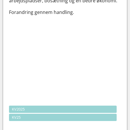
arbejdspladser, bosætning og en bedre økonomi.
Forandring gennem handling.
KV2025
KV25