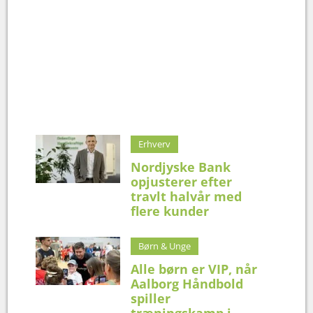
Erhverv
Nordjyske Bank
opjusterer efter
travlt halvår med
flere kunder
Børn & Unge
Alle børn er VIP, når
Aalborg Håndbold
spiller
træningskamp i