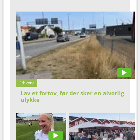
Erhverv
Lav et fortov, før der sker en alvorlig
ulykke