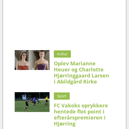
Kultur
Oplev Marianne
Heuer og Charlotte
Hjørringgaard Larsen
i Abildgård Kirke
Sport
FC Vakoks oprykkere
hentede flot point i
efterårspremieren i
Hjørring