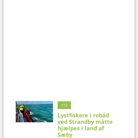
112
Lystfiskere i robåd
ved Strandby måtte
hjælpes i land af
Sæby