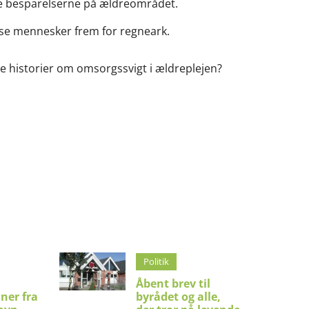
tte besparelserne på ældreområdet.
t se mennesker frem for regneark.
ye historier om omsorgssvigt i ældreplejen?
Politik
Åbent brev til
ner fra
byrådet og alle,