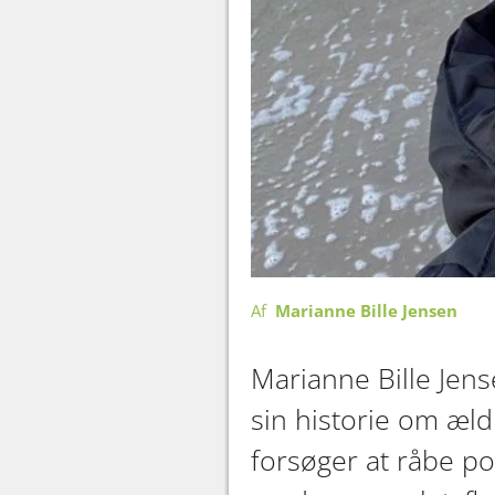
Af
Marianne Bille Jensen
Marianne Bille Jens
sin historie om æld
forsøger at råbe pol