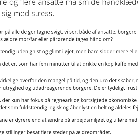
re og flere ansatte må smide håndklæde
sig med stress.
ar på alle de gentagne svigt, vi ser, både af ansatte, borger
s ældre mor/far eller pårørende tages hånd om?
stændig uden gnist og glimt i øjet, men bare sidder mere ell
å det er, som har fem minutter til at drikke en kop kaffe me
rkelige overfor den mangel på tid, og den uro det skaber, 
r utryghed og udadreagerende borgere. De er tydeligt frust
re, der kun har fokus på regneark og kortsigtede økonomiske
det som fuldstændig logisk og åbenlyst en helt og aldeles fej
bane er dyrere end at ændre på arbejdsmiljøet og tilføre mid
ige stillinger besat flere steder på ældreområdet.