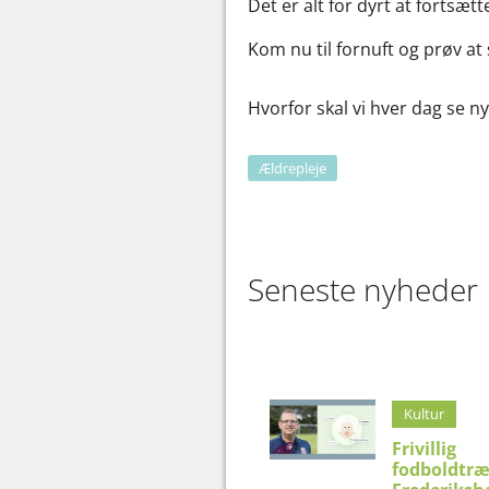
Det er alt for dyrt at fortsæ
Kom nu til fornuft og prøv a
Hvorfor skal vi hver dag se n
Ældrepleje
Seneste nyheder
Kultur
Frivillig
fodboldtræ