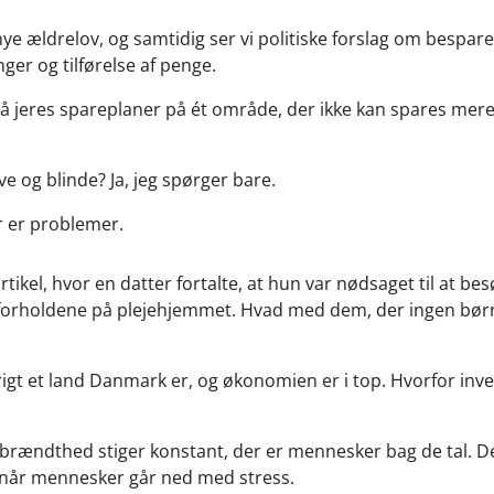
e ældrelov, og samtidig ser vi politiske forslag om bespare
nger og tilførelse af penge.
på jeres spareplaner på ét område, der ikke kan spares mer
e og blinde? Ja, jeg spørger bare.
er er problemer.
tikel, hvor en datter fortalte, at hun var nødsaget til at b
forholdene på plejehjemmet. Hvad med dem, der ingen børn 
rigt et land Danmark er, og økonomien er i top. Hvorfor inves
rændthed stiger konstant, der er mennesker bag de tal. De
når mennesker går ned med stress.