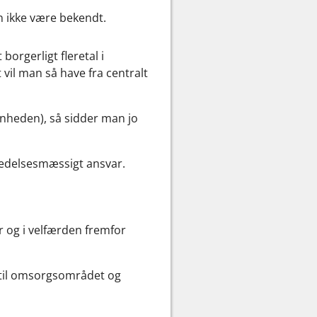
n ikke være bekendt.
orgerligt fleretal i
vil man så have fra centralt
enheden), så sidder man jo
 ledelsesmæssigt ansvar.
r og i velfærden fremfor
e til omsorgsområdet og