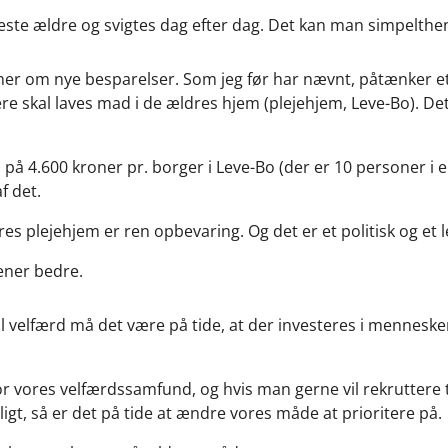
ste ældre og svigtes dag efter dag. Det kan man simpelthe
aner om nye besparelser. Som jeg før har nævnt, påtænker et b
 skal laves mad i de ældres hjem (plejehjem, Leve-Bo). Det 
på 4.600 kroner pr. borger i Leve-Bo (der er 10 personer i 
f det.
res plejehjem er ren opbevaring. Og det er et politisk og et
ener bedre.
 velfærd må det være på tide, at der investeres i menneske
for vores velfærdssamfund, og hvis man gerne vil rekrutter
gt, så er det på tide at ændre vores måde at prioritere på.