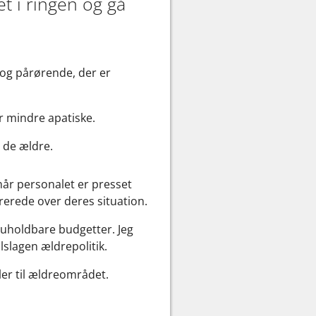
t i ringen og gå
e og pårørende, der er
er mindre apatiske.
d de ældre.
når personalet er presset
rerede over deres situation.
 uholdbare budgetter. Jeg
lslagen ældrepolitik.
ler til ældreområdet.