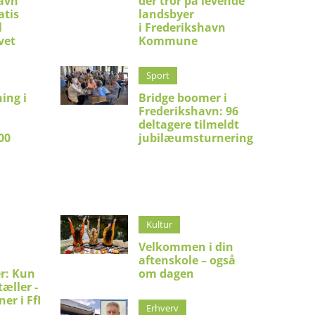
avn
der tror på levende
atis
landsbyer
l
i Frederikshavn
vet
Kommune
Sport
ing i
Bridge boomer i
Frederikshavn: 96
:
deltagere tilmeldt
00
jubilæumsturnering
Kultur
Velkommen i din
aftenskole – også
er: Kun
om dagen
æller -
er i FfI
Erhverv