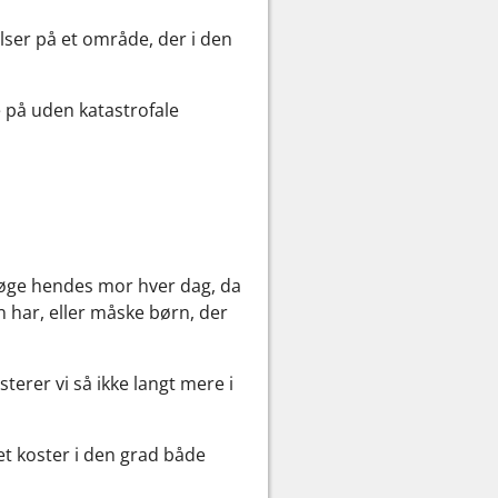
lser på et område, der i den
e på uden katastrofale
esøge hendes mor hver dag, da
har, eller måske børn, der
terer vi så ikke langt mere i
t koster i den grad både