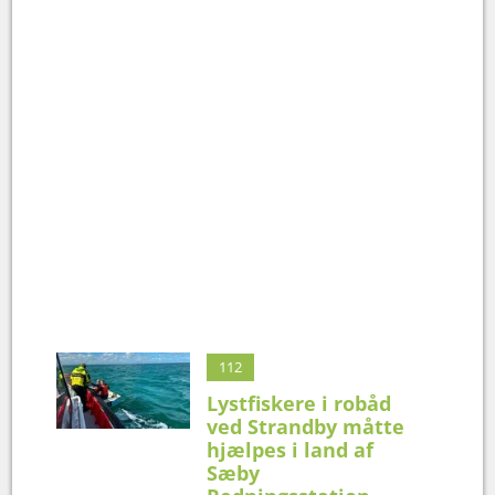
112
Lystfiskere i robåd
ved Strandby måtte
hjælpes i land af
Sæby