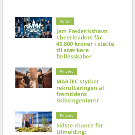
Kultur
Jam Frederikshavn
Cheerleaders får
40.800 kroner i støtte
til stærkere
fællesskaber
Erhverv
MARTEC styrker
rekrutteringen af
fremtidens
skibsingeniører
Erhverv
Sidste chance for
tilmelding: