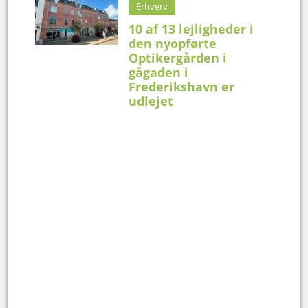
Erhverv
10 af 13 lejligheder i
den nyopførte
Optikergården i
gågaden i
Frederikshavn er
udlejet