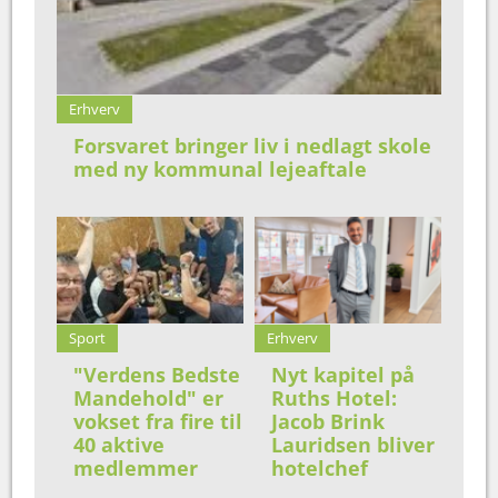
Erhverv
Forsvaret bringer liv i nedlagt skole
med ny kommunal lejeaftale
Sport
Erhverv
"Verdens Bedste
Nyt kapitel på
Mandehold" er
Ruths Hotel:
vokset fra fire til
Jacob Brink
40 aktive
Lauridsen bliver
medlemmer
hotelchef