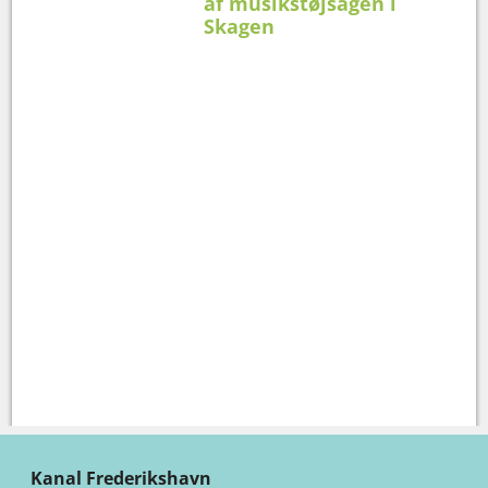
af musikstøjsagen i
Skagen
Kanal Frederikshavn