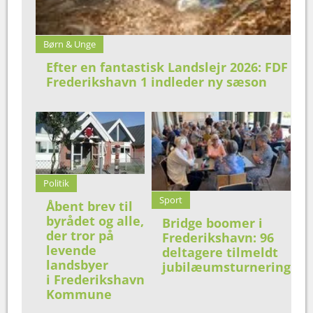
Børn & Unge
Efter en fantastisk Landslejr 2026: FDF
Frederikshavn 1 indleder ny sæson
Politik
Sport
Åbent brev til
byrådet og alle,
Bridge boomer i
der tror på
Frederikshavn: 96
levende
deltagere tilmeldt
landsbyer
jubilæumsturnering
i Frederikshavn
Kommune