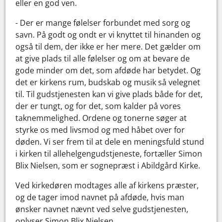
eller en god ven.
- Der er mange følelser forbundet med sorg og
savn. På godt og ondt er vi knyttet til hinanden og
også til dem, der ikke er her mere. Det gælder om
at give plads til alle følelser og om at bevare de
gode minder om det, som afdøde har betydet. Og
det er kirkens rum, budskab og musik så velegnet
til. Til gudstjenesten kan vi give plads både for det,
der er tungt, og for det, som kalder på vores
taknemmelighed. Ordene og tonerne søger at
styrke os med livsmod og med håbet over for
døden. Vi ser frem til at dele en meningsfuld stund
i kirken til allehelgengudstjeneste, fortæller Simon
Blix Nielsen, som er sognepræst i Abildgård Kirke.
Ved kirkedøren modtages alle af kirkens præster,
og de tager imod navnet på afdøde, hvis man
ønsker navnet nævnt ved selve gudstjenesten,
oplyser Simon Blix Nielsen.