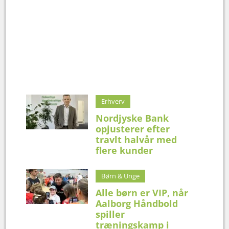
Erhverv
Nordjyske Bank
opjusterer efter
travlt halvår med
flere kunder
Børn & Unge
Alle børn er VIP, når
Aalborg Håndbold
spiller
træningskamp i