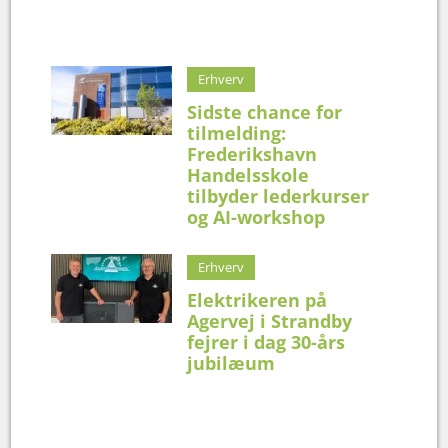
Erhverv
Sidste chance for
tilmelding:
Frederikshavn
Handelsskole
tilbyder lederkurser
og AI-workshop
Erhverv
Elektrikeren på
Agervej i Strandby
fejrer i dag 30-års
jubilæum