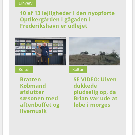
Erhverv
10 af 13 lejligheder i den nyopførte
Optikergården i gågaden i
Frederikshavn er udlejet
Kultur
Kultur
Bratten
SE VIDEO: Ulven
Købmand
dukkede
afslutter
pludselig op, da
sæsonen med
Brian var ude at
aftenbuffet og
løbe i morges
livemusik