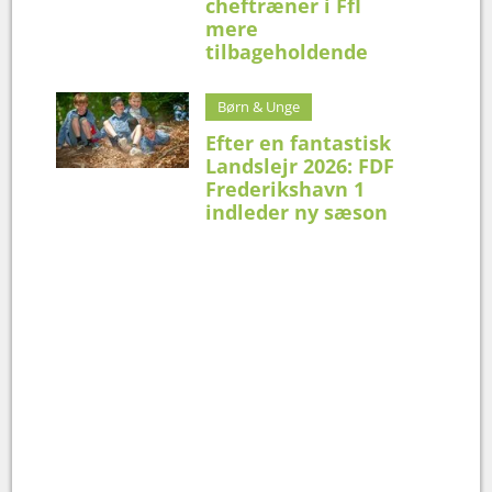
cheftræner i FfI
mere
tilbageholdende
Børn & Unge
Efter en fantastisk
Landslejr 2026: FDF
Frederikshavn 1
indleder ny sæson