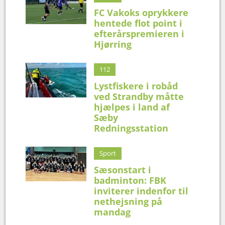
FC Vakoks oprykkere
hentede flot point i
efterårspremieren i
Hjørring
112
Lystfiskere i robåd
ved Strandby måtte
hjælpes i land af
Sæby
Redningsstation
Sport
Sæsonstart i
badminton: FBK
inviterer indenfor til
nethejsning på
mandag