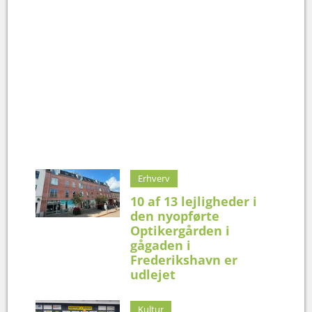
Erhverv
10 af 13 lejligheder i
den nyopførte
Optikergården i
gågaden i
Frederikshavn er
udlejet
Kultur