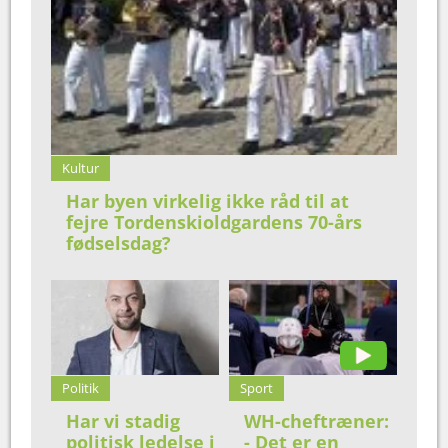
Kultur
Har byen virkelig ikke råd til at
fejre Tordenskioldgardens 70-års
fødselsdag?
Politik
Sport
Har vi stadig
WH-cheftræner:
politisk ledelse i
- Det er en