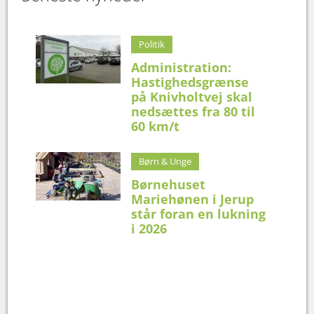
Politik
Administration:
Hastighedsgrænse
på Knivholtvej skal
nedsættes fra 80 til
60 km/t
Børn & Unge
Børnehuset
Mariehønen i Jerup
står foran en lukning
i 2026