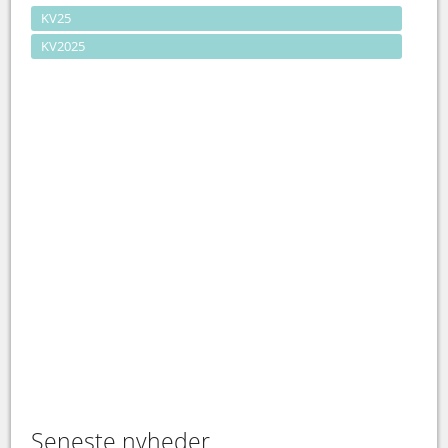
KV25
KV2025
Seneste nyheder