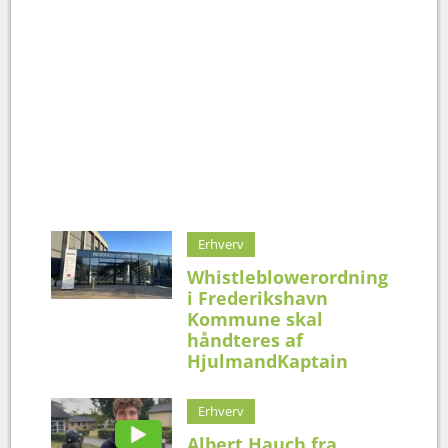
Erhverv
Whistleblowerordning
i Frederikshavn
Kommune skal
håndteres af
HjulmandKaptain
Erhverv
Albert Hauch fra