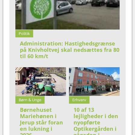
Politik
Administration: Hastighedsgrænse
på Knivholtvej skal nedsættes fra 80
til 60 km/t
Børn & Unge
Erhverv
Børnehuset
10 af 13
Mariehønen i
lejligheder i den
Jerup står foran
nyopførte
en lukning i
Optikergården i
2026
gågaden i