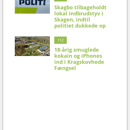
Skagbo tilbageholdt
lokal indbrudstyv i
Skagen, indtil
politiet dukkede op
112
18-årig smuglede
kokain og iPhones
ind i Kragskovhede
Fængsel