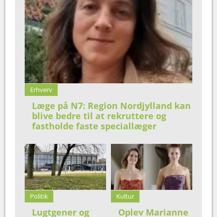
Erhverv
Læge på N7: Region Nordjylland kan
blive bedre til at rekruttere og
fastholde faste speciallæger
Politik
Kultur
Lugtgener og
Oplev Marianne