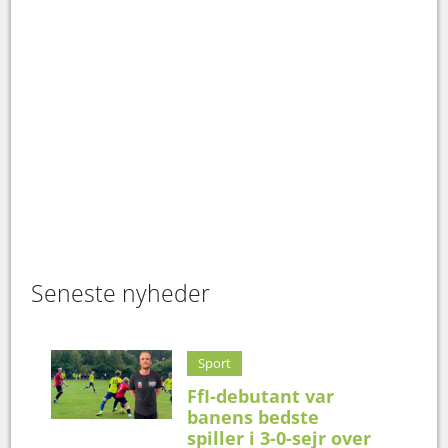
Seneste nyheder
Sport
FfI-debutant var
banens bedste
spiller i 3-0-sejr over