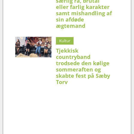
særlig rå, brutal
eller farlig karakter
samt mishandling af
sin afdøde
ægtemand
Kultur
Tjekkisk
countryband
trodsede den kølige
sommeraften og
skabte fest på Sæby
Torv