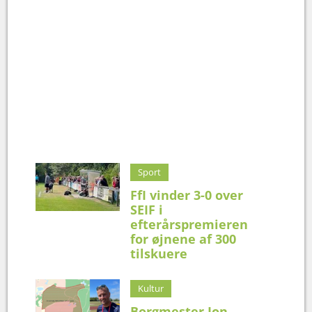
Sport
FfI vinder 3-0 over
SEIF i
efterårspremieren
for øjnene af 300
tilskuere
Kultur
Borgmester Jon