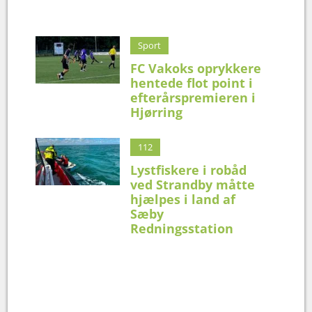
Sport
FC Vakoks oprykkere
hentede flot point i
efterårspremieren i
Hjørring
112
Lystfiskere i robåd
ved Strandby måtte
hjælpes i land af
Sæby
Redningsstation