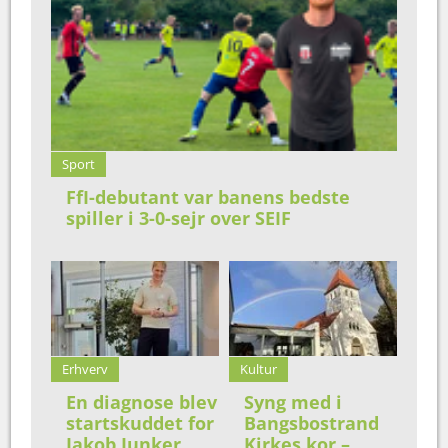
Sport
FfI-debutant var banens bedste
spiller i 3-0-sejr over SEIF
Erhverv
Kultur
En diagnose blev
Syng med i
startskuddet for
Bangsbostrand
Jakob Junker
Kirkes kor –