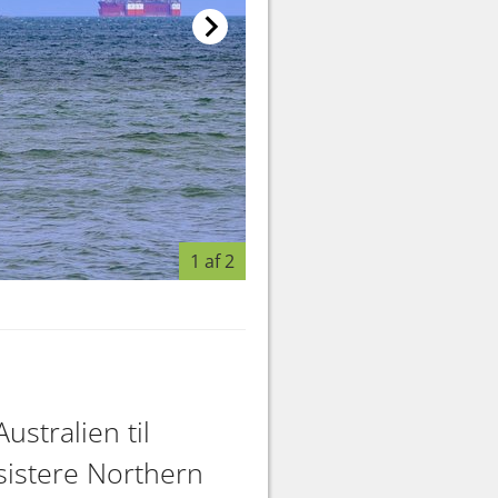
1 af 2
Foto: Rasmus M. Høgenhaug
stralien til
ssistere Northern