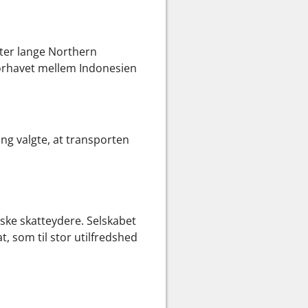
meter lange Northern
imorhavet mellem Indonesien
ing valgte, at transporten
lske skatteydere. Selskabet
, som til stor utilfredshed