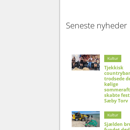
Seneste nyheder
Kultur
Tjekkisk
countryba
trodsede d
kølige
sommeraft
skabte fest
Sæby Torv
Kultur
Sjælden br
fundet død