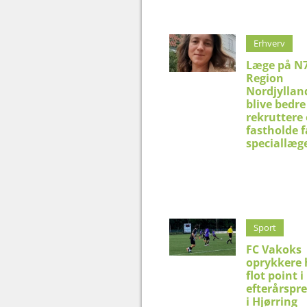
Erhverv
Læge på N7
Region
Nordjyllan
blive bedre 
rekruttere
fastholde f
speciallæg
Sport
FC Vakoks
oprykkere 
flot point i
efterårspr
i Hjørring