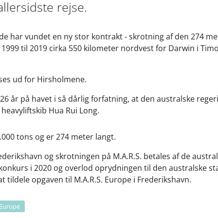
lersidste rejse.
at de har vundet en ny stor kontrakt - skrotning af den 274 
a 1999 til 2019 cirka 550 kilometer nordvest for Darwin i T
ses ud for Hirsholmene.
6 år på havet i så dårlig forfatning, at den australske reger
 heavyliftskib Hua Rui Long.
000 tons og er 274 meter langt.
ederikshavn og skrotningen på M.A.R.S. betales af de austra
nkurs i 2020 og overlod oprydningen til den australske stat
t tildele opgaven til M.A.R.S. Europe i Frederikshavn.
 Europe