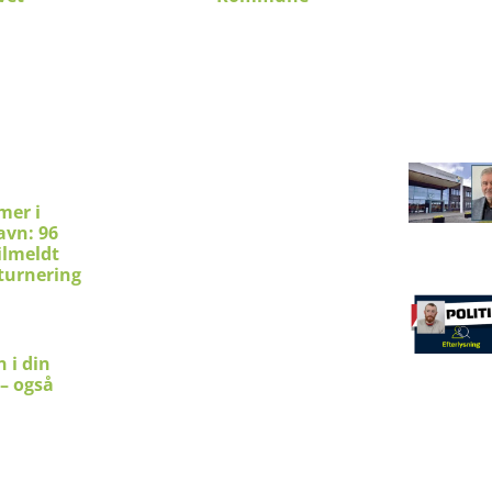
mer i
avn: 96
ilmeldt
turnering
 i din
 – også