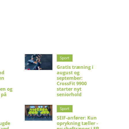
Sport
Gratis træning i
nd
august og
en
september:
CrossFit 9900
en og
starter nyt
 på
seniorhold
Sport
SEIF-anfører: Kun
ugde
oprykning tæller -
 ved
ny cheftræner i FfI