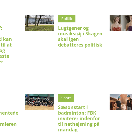
Politik
:
Lugtgener og
musikstøj i Skagen
d kan
skal igen
til at
debatteres politisk
 og
aste
er
Sport
Sæsonstart i
hentede
badminton: FBK
inviterer indenfor
emieren
til nethejsning på
mandag