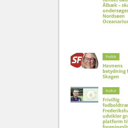
Ålbæk – sk
undersøges
Nordsøen
Oceanari
Politik
Havnens
betydning 
Skagen
Kultur
Frivillig
fodboldtræ
Frederiksh
udvikler gr
platform ti
foreningsli