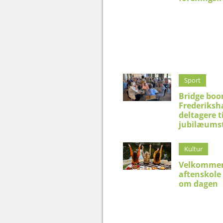
Sport
Bridge boo
Frederiksh
deltagere t
jubilæums
Kultur
Velkommen
aftenskole
om dagen