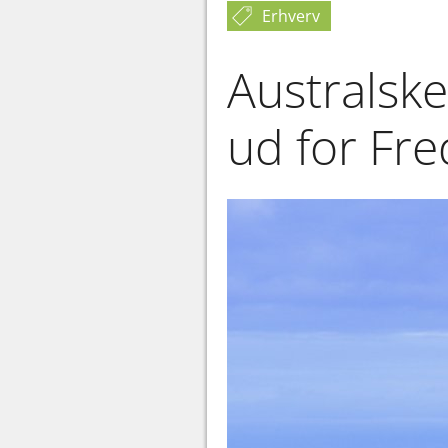
Erhverv
Australsk
ud for Fr