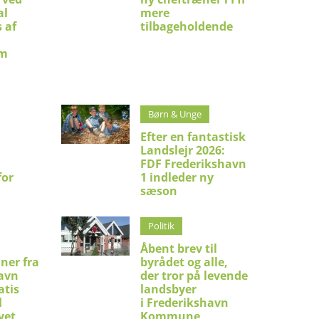
al
mere
 af
tilbageholdende
um
Børn & Unge
Efter en fantastisk
Landslejr 2026:
FDF Frederikshavn
for
1 indleder ny
sæson
Politik
Åbent brev til
ner fra
byrådet og alle,
avn
der tror på levende
atis
landsbyer
l
i Frederikshavn
vet
Kommune