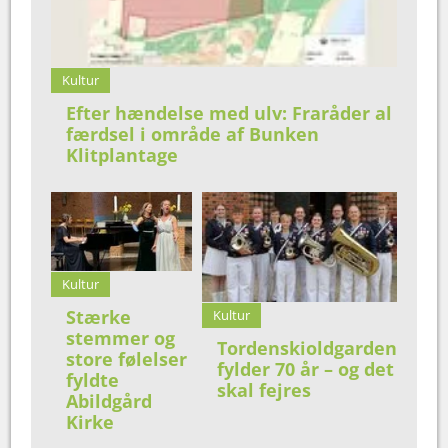
Kultur
Efter hændelse med ulv: Fraråder al
færdsel i område af Bunken
Klitplantage
Kultur
Stærke
Kultur
stemmer og
Tordenskioldgarden
store følelser
fylder 70 år – og det
fyldte
skal fejres
Abildgård
Kirke