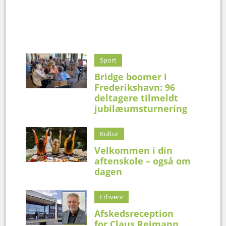
Sport
Bridge boomer i
Frederikshavn: 96
deltagere tilmeldt
jubilæumsturnering
Kultur
Velkommen i din
aftenskole – også om
dagen
Erhverv
Afskedsreception
for Claus Reimann