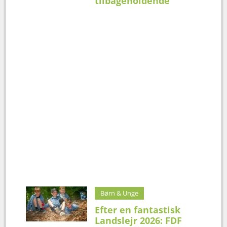
tilbageholdende
Børn & Unge
Efter en fantastisk
Landslejr 2026: FDF