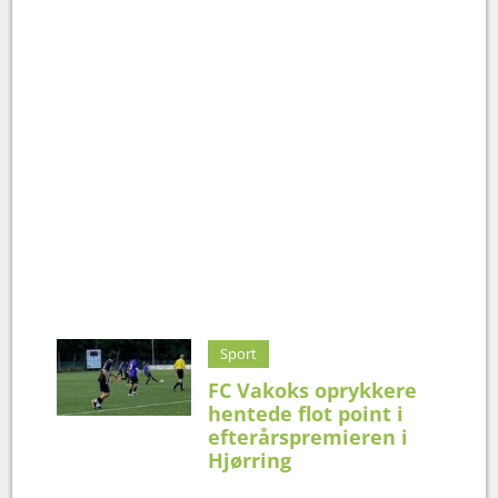
Sport
FC Vakoks oprykkere
hentede flot point i
efterårspremieren i
Hjørring