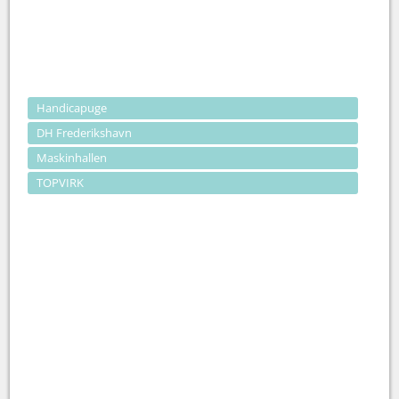
Handicapuge
DH Frederikshavn
Maskinhallen
TOPVIRK