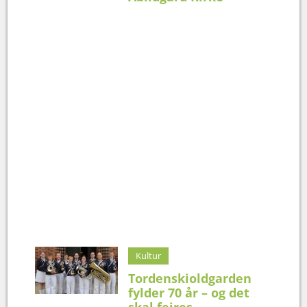
Kultur
Tordenskioldgarden
fylder 70 år – og det
skal fejres