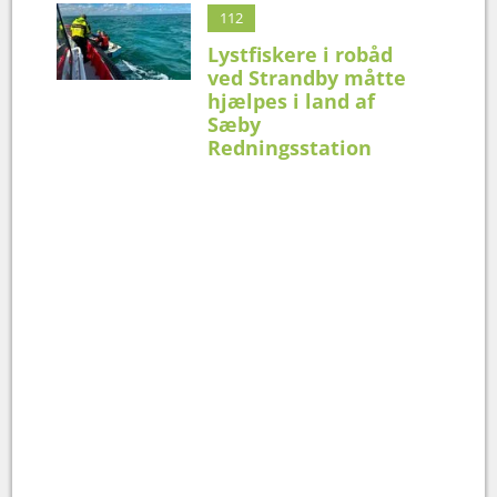
112
Lystfiskere i robåd
ved Strandby måtte
hjælpes i land af
Sæby
Redningsstation