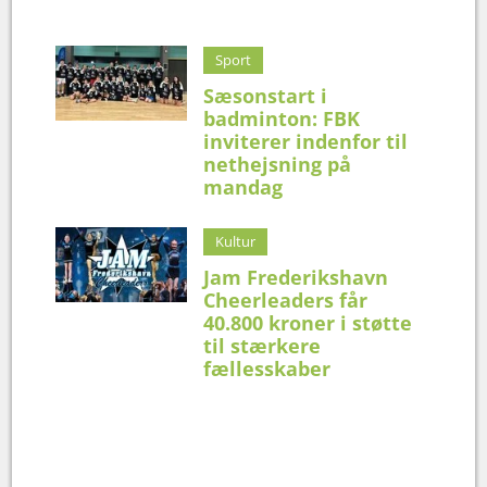
Sport
Sæsonstart i
badminton: FBK
inviterer indenfor til
nethejsning på
mandag
Kultur
Jam Frederikshavn
Cheerleaders får
40.800 kroner i støtte
til stærkere
fællesskaber