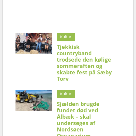
Kultur
Tjekkisk
countryband
trodsede den kølige
sommeraften og
skabte fest på Sæby
Torv
Kultur
Sjælden brugde
fundet død ved
Ålbæk – skal
undersøges af
Nordsøen
Oceanarium