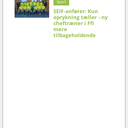
Sport
SEIF-anfører: Kun
oprykning tæller - ny
cheftræner i FfI
mere
tilbageholdende