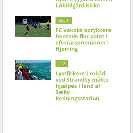
i Abildgård Kirke
Sport
FC Vakoks oprykkere
hentede flot point i
efterårspremieren i
Hjørring
112
Lystfiskere i robåd
ved Strandby måtte
hjælpes i land af
Sæby
Redningsstation