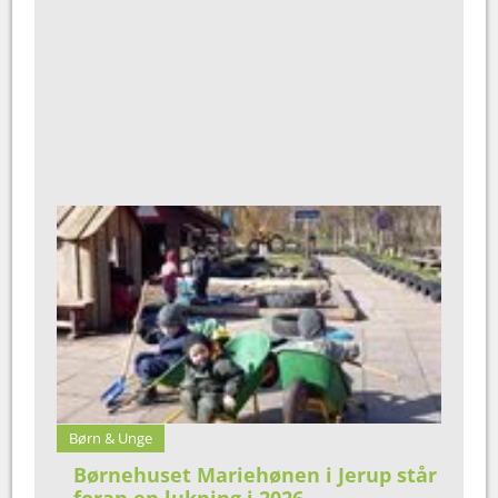
Børn & Unge
Børnehuset Mariehønen i Jerup står
foran en lukning i 2026