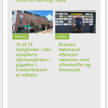
Erhverv
Kultur
10 af 13
Bratten
lejligheder i den
Købmand
nyopførte
afslutter
Optikergården i
sæsonen med
gågaden i
aftenbuffet og
Frederikshavn
livemusik
er udlejet