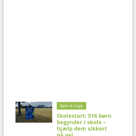
Børn & Unge
Skolestart: 516 børn
begynder i skole –
hjælp dem sikkert
på vej