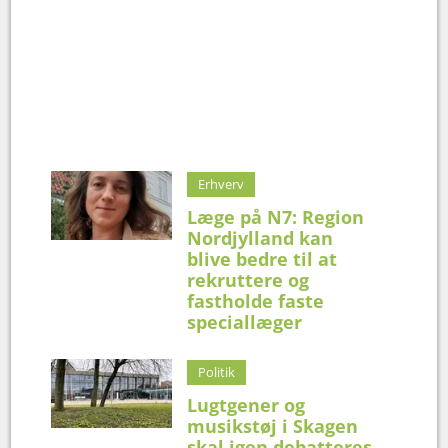
Erhverv
Læge på N7: Region
Nordjylland kan
blive bedre til at
rekruttere og
fastholde faste
speciallæger
Politik
Lugtgener og
musikstøj i Skagen
skal igen debatteres