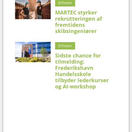
Erhverv
MARTEC styrker
rekrutteringen af
fremtidens
skibsingeniører
Erhverv
Sidste chance for
tilmelding:
Frederikshavn
Handelsskole
tilbyder lederkurser
og AI-workshop