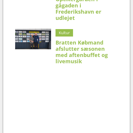
gågaden i
Frederikshavn er
udlejet
Kultur
Bratten Købmand
afslutter sæsonen
med aftenbuffet og
livemusik