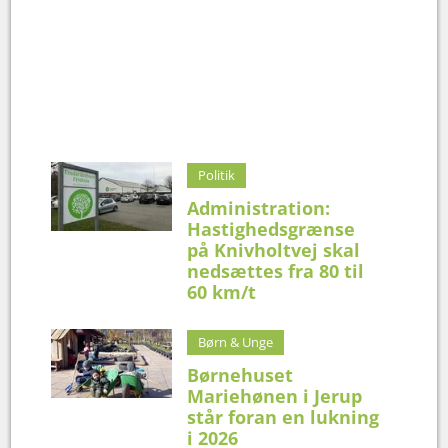
Politik
Administration:
Hastighedsgrænse
på Knivholtvej skal
nedsættes fra 80 til
60 km/t
Børn & Unge
Børnehuset
Mariehønen i Jerup
står foran en lukning
i 2026