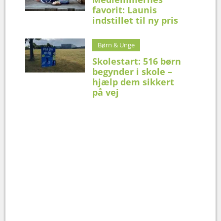
favorit: Launis
indstillet til ny pris
Børn & Unge
Skolestart: 516 børn
begynder i skole –
hjælp dem sikkert
på vej