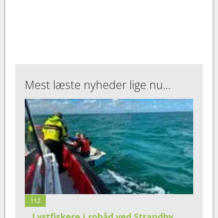
Mest læste nyheder lige nu...
112
Lystfiskere i robåd ved Strandby