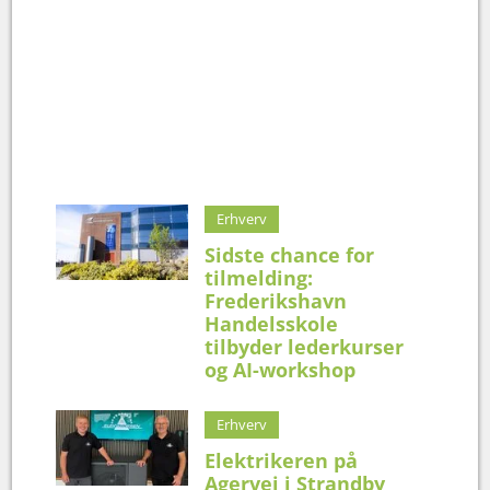
Erhverv
Sidste chance for
tilmelding:
Frederikshavn
Handelsskole
tilbyder lederkurser
og AI-workshop
Erhverv
Elektrikeren på
Agervej i Strandby