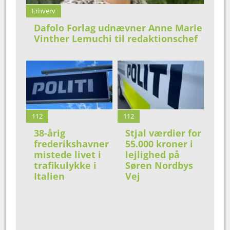
Erhverv
Dafolo Forlag udnævner Anne Marie
Vinther Lemuchi til redaktionschef
112
112
38-årig
Stjal værdier for
frederikshavner
55.000 kroner i
mistede livet i
lejlighed på
trafikulykke i
Søren Nordbys
Italien
Vej