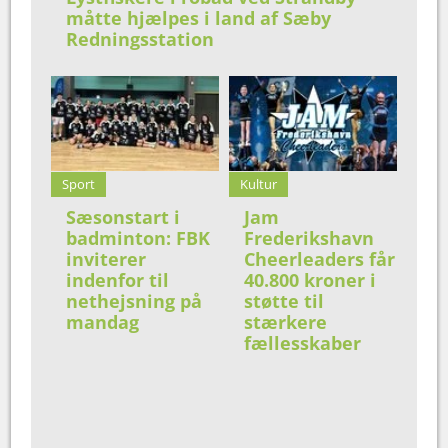
måtte hjælpes i land af Sæby
Redningsstation
Sport
Kultur
Sæsonstart i
Jam
badminton: FBK
Frederikshavn
inviterer
Cheerleaders får
indenfor til
40.800 kroner i
nethejsning på
støtte til
mandag
stærkere
fællesskaber