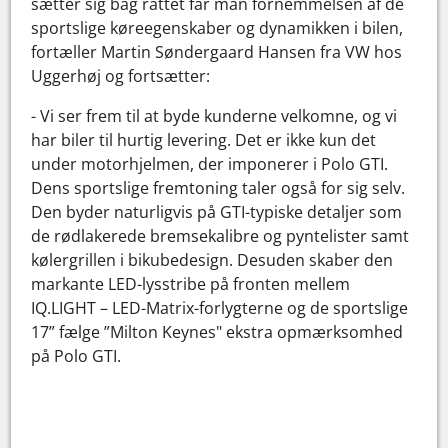
sætter sig bag rattet får man fornemmelsen af de
sportslige køreegenskaber og dynamikken i bilen,
fortæller Martin Søndergaard Hansen fra VW hos
Uggerhøj og fortsætter:
- Vi ser frem til at byde kunderne velkomne, og vi
har biler til hurtig levering. Det er ikke kun det
under motorhjelmen, der imponerer i Polo GTI.
Dens sportslige fremtoning taler også for sig selv.
Den byder naturligvis på GTI-typiske detaljer som
de rødlakerede bremsekalibre og pyntelister samt
kølergrillen i bikubedesign. Desuden skaber den
markante LED-lysstribe på fronten mellem
IQ.LIGHT – LED-Matrix-forlygterne og de sportslige
17” fælge ”Milton Keynes" ekstra opmærksomhed
på Polo GTI.