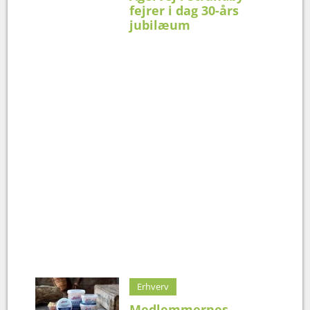
fejrer i dag 30-års
jubilæum
Erhverv
Medlemmernes