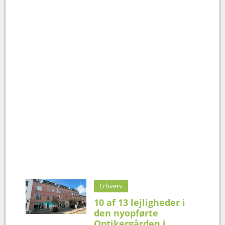
Erhverv
10 af 13 lejligheder i
den nyopførte
Optikergården i