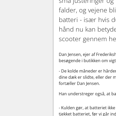
små justeringer og 
falder, og vejene bl
batteri - især hvis
hånd nu kan betyde 
scooter gennem hel
Dan Jensen, ejer af Frederiks
besøgende i butikken om vigti
- De kolde måneder er hårder
dine dæk er slidte, eller der m
fortæller Dan Jensen.
Han understreger også, at ba
- Kulden gør, at batteriet ik
tjekket batteriet, før vi går i