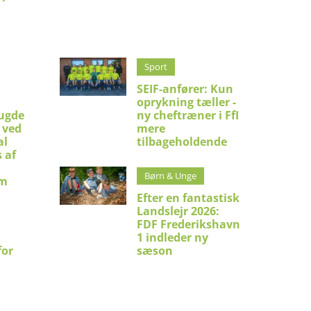
Sport
SEIF-anfører: Kun
oprykning tæller -
ugde
ny cheftræner i FfI
 ved
mere
al
tilbageholdende
 af
Børn & Unge
um
Efter en fantastisk
Landslejr 2026:
FDF Frederikshavn
1 indleder ny
for
sæson