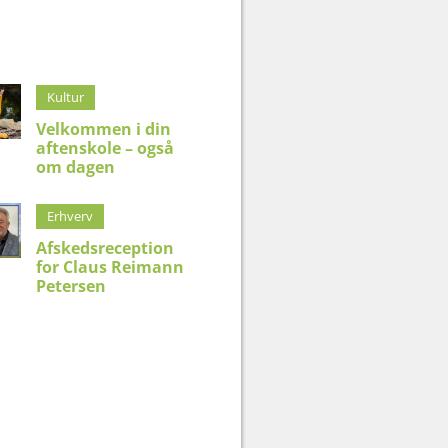
Kultur
Velkommen i din
aftenskole – også
om dagen
Erhverv
Afskedsreception
for Claus Reimann
Petersen