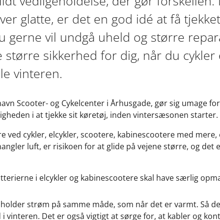
lidt vedligeholdelse, der gør forskellen
iver glatte, er det en god idé at få tjek
 du gerne vil undgå uheld og større repar
større sikkerhed for dig, når du cykler 
e vinteren.
havn Scooter- og Cykelcenter i Århusgade, gør sig umage for
gheden i at tjekke sit køretøj, inden vintersæsonen starter.
e ved cykler, elcykler, scootere, kabinescootere med mere
angler luft, er risikoen for at glide på vejene større, og det e
tterierne i elcykler og kabinescootere skal have særlig o
ke holder strøm på samme måde, som når det er varmt. Så det
nd i vinteren. Det er også vigtigt at sørge for, at kabler og ko