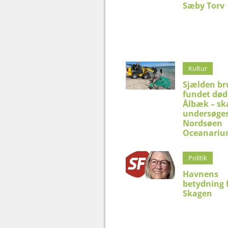
Sæby Torv
Kultur
Sjælden br
fundet død
Ålbæk – sk
undersøges
Nordsøen
Oceanari
Politik
Havnens
betydning 
Skagen