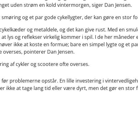
fanget uden strøm en kold vintermorgen, siger Dan Jensen.
 smøring og et par gode cykellygter, der kan gøre en stor f
på cykelkæder og metaldele, og det kan give rust. Med en sm
, at lys og reflekser virkelig kommer i spil. I de her månede
behøver ikke at koste en formue; bare en simpel lygte og et pa
ke overses, pointerer Dan Jensen.
ring af cykler og scootere ofte overses.
 før problemerne opstår. En lille investering i vintervedlig
 ikke at tage lang tid eller være dyrt, men det gør en stor 