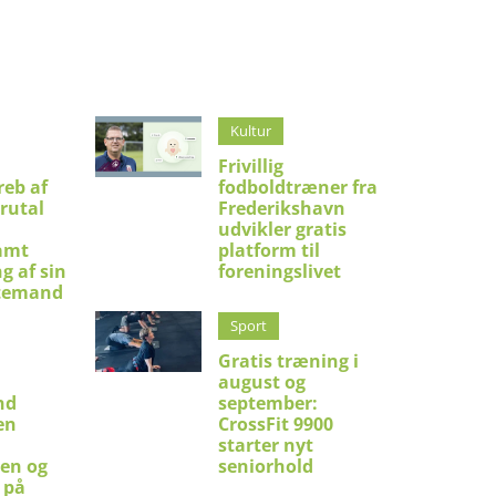
Kultur
Frivillig
eb af
fodboldtræner fra
brutal
Frederikshavn
udvikler gratis
amt
platform til
g af sin
foreningslivet
temand
Sport
Gratis træning i
august og
nd
september:
en
CrossFit 9900
starter nyt
en og
seniorhold
 på