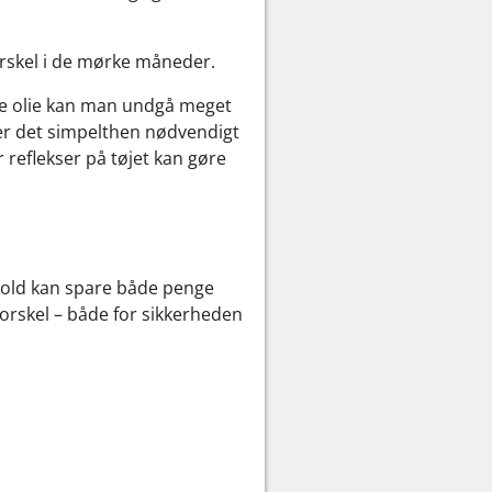
orskel i de mørke måneder.
ule olie kan man undgå meget
r er det simpelthen nødvendigt
r reflekser på tøjet kan gøre
ehold kan spare både penge
forskel – både for sikkerheden