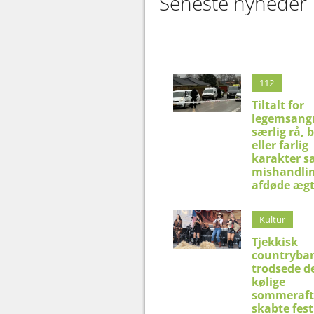
Seneste nyheder
112
Tiltalt for
legemsangr
særlig rå, 
eller farlig
karakter s
mishandlin
afdøde æg
Kultur
Tjekkisk
countryba
trodsede d
kølige
sommeraft
skabte fest