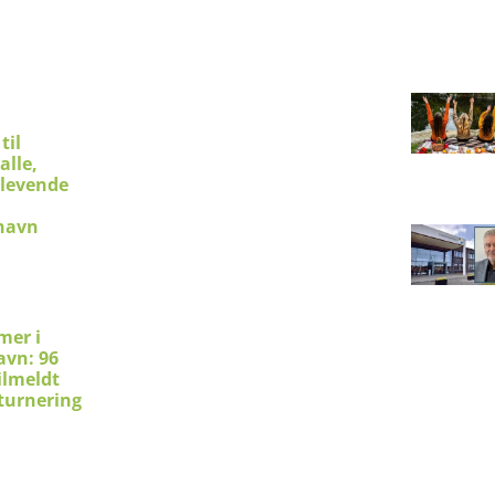
til
alle,
 levende
shavn
mer i
avn: 96
ilmeldt
turnering