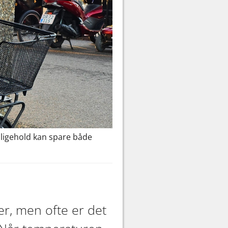
edligehold kan spare både
er, men ofte er det