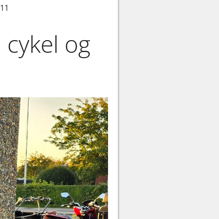
.11
 cykel og