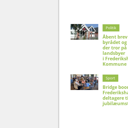
Politik
Åbent brev 
byrådet og 
der tror på
landsbyer
i Frederik
Kommune
Sport
Bridge boo
Frederiksh
deltagere t
jubilæums