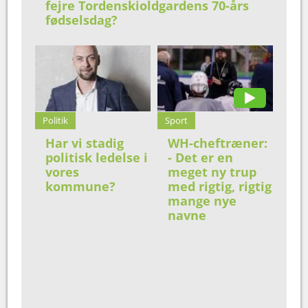
fejre Tordenskioldgardens 70-års
fødselsdag?
Politik
Sport
Har vi stadig
WH-cheftræner:
politisk ledelse i
- Det er en
vores
meget ny trup
kommune?
med rigtig, rigtig
mange nye
navne