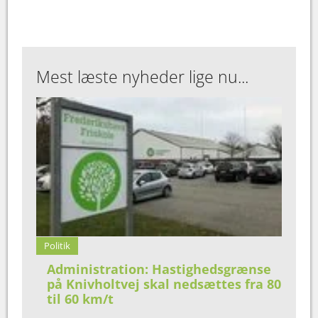
Mest læste nyheder lige nu...
Politik
Administration: Hastighedsgrænse
på Knivholtvej skal nedsættes fra 80
til 60 km/t