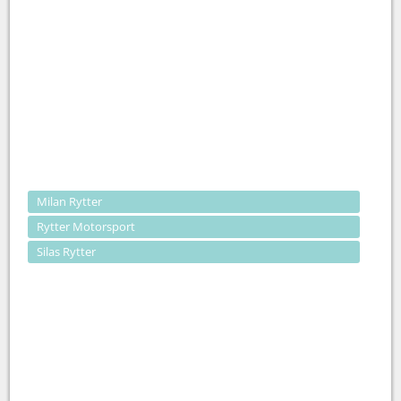
Milan Rytter
Rytter Motorsport
Silas Rytter