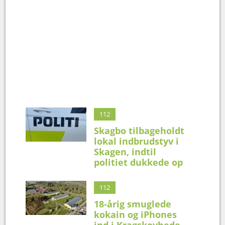
112
Skagbo tilbageholdt
lokal indbrudstyv i
Skagen, indtil
politiet dukkede op
112
18-årig smuglede
kokain og iPhones
ind i Kragskovhede