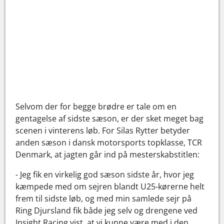
Selvom der for begge brødre er tale om en
gentagelse af sidste sæson, er der sket meget bag
scenen i vinterens løb. For Silas Rytter betyder
anden sæson i dansk motorsports topklasse, TCR
Denmark, at jagten går ind på mesterskabstitlen:
- Jeg fik en virkelig god sæson sidste år, hvor jeg
kæmpede med om sejren blandt U25-kørerne helt
frem til sidste løb, og med min samlede sejr på
Ring Djursland fik både jeg selv og drengene ved
Insight Racing vist, at vi kunne være med i den