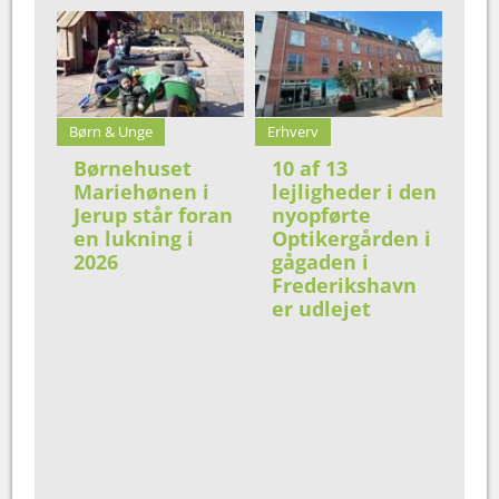
Børn & Unge
Erhverv
Børnehuset
10 af 13
Mariehønen i
lejligheder i den
Jerup står foran
nyopførte
en lukning i
Optikergården i
2026
gågaden i
Frederikshavn
er udlejet