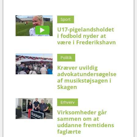
Sport
U17-pigelandsholdet
i fodbold nyder at
være i Frederikshavn
Politik
Kræver uvildig
advokatundersøgelse
af musikstøjsagen i
Skagen
Erhverv
Virksomheder går
sammen om at
uddanne fremtidens
faglærte