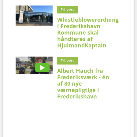
Erhverv
Whistleblowerordning
i Frederikshavn
Kommune skal
håndteres af
HjulmandKaptain
Erhverv
Albert Hauch fra
Frederiksværk - én
af 80 nye
værnepligtige i
Frederikshavn