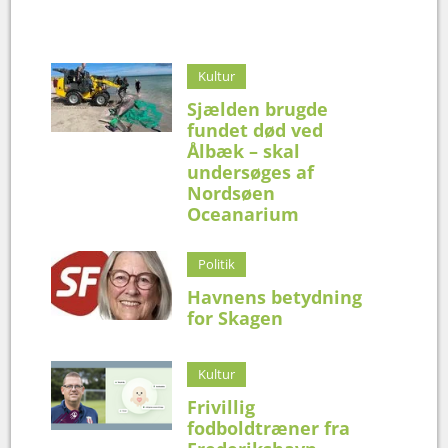
Kultur
Sjælden brugde
fundet død ved
Ålbæk – skal
undersøges af
Nordsøen
Oceanarium
Politik
Havnens betydning
for Skagen
Kultur
Frivillig
fodboldtræner fra