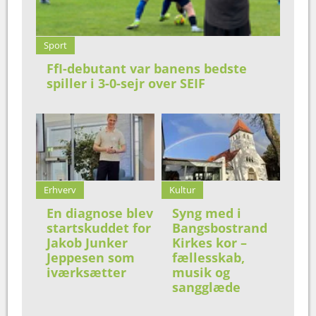
Sport
FfI-debutant var banens bedste
spiller i 3-0-sejr over SEIF
Erhverv
Kultur
En diagnose blev
Syng med i
startskuddet for
Bangsbostrand
Jakob Junker
Kirkes kor –
Jeppesen som
fællesskab,
iværksætter
musik og
sangglæde