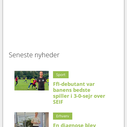
Seneste nyheder
Sport
FfI-debutant var
banens bedste
spiller i 3-0-sejr over
SEIF
Erhverv
En diagnose blev