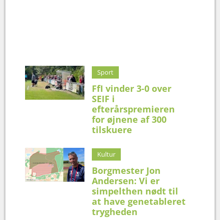
Sport
FfI vinder 3-0 over
SEIF i
efterårspremieren
for øjnene af 300
tilskuere
Kultur
Borgmester Jon
Andersen: Vi er
simpelthen nødt til
at have genetableret
trygheden