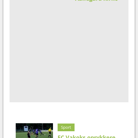
Sport
FC Vakoks oprykkere