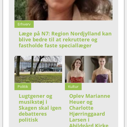
Erhverv
Læge på N7: Region Nordjylland kan
blive bedre til at rekruttere og
fastholde faste speciallæger
Politik
Kultur
Lugtgener og
Oplev Marianne
musikstøj i
Heuer og
Skagen skal igen
Charlotte
debatteres
Hjørringgaard
politisk
Larsen i
Abildgård Kirke