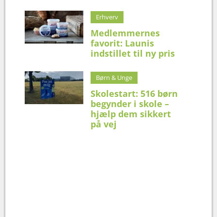
Erhverv
Medlemmernes
favorit: Launis
indstillet til ny pris
Børn & Unge
Skolestart: 516 børn
begynder i skole –
hjælp dem sikkert
på vej