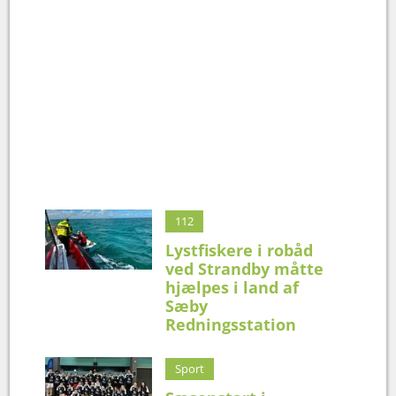
112
Lystfiskere i robåd
ved Strandby måtte
hjælpes i land af
Sæby
Redningsstation
Sport