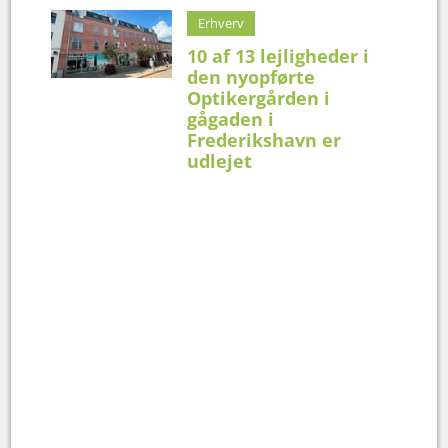
Erhverv
10 af 13 lejligheder i
den nyopførte
Optikergården i
gågaden i
Frederikshavn er
udlejet