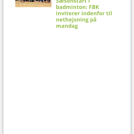
Sæsonstart i
badminton: FBK
inviterer indenfor til
nethejsning på
mandag