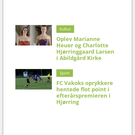
Kultur
Oplev Marianne
Heuer og Charlotte
Hjørringgaard Larsen
i Abildgård Kirke
Sport
FC Vakoks oprykkere
hentede flot point i
efterårspremieren i
Hjørring