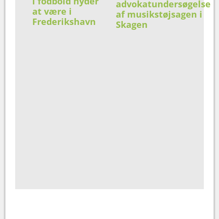
i fodbold nyder
advokatundersøgelse
at være i
af musikstøjsagen i
Frederikshavn
Skagen