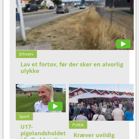
Erhverv
Lav et fortov, før der sker en alvorlig
ulykke
Sport
Politik
U17-
pigelandsholdet
Kræver uvildig