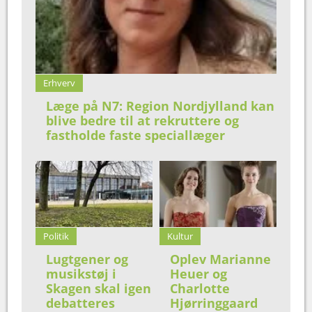
Erhverv
Læge på N7: Region Nordjylland kan
blive bedre til at rekruttere og
fastholde faste speciallæger
Politik
Kultur
Lugtgener og
Oplev Marianne
musikstøj i
Heuer og
Skagen skal igen
Charlotte
debatteres
Hjørringgaard