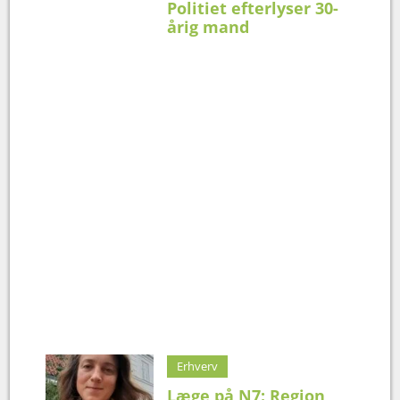
Politiet efterlyser 30-
årig mand
Erhverv
Læge på N7: Region