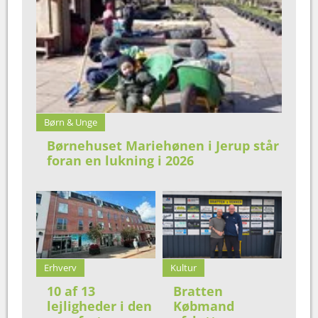
Børn & Unge
Børnehuset Mariehønen i Jerup står
foran en lukning i 2026
Erhverv
Kultur
10 af 13
Bratten
lejligheder i den
Købmand