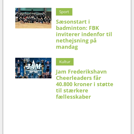
Sport
Sæsonstart i
badminton: FBK
inviterer indenfor til
nethejsning på
mandag
Kultur
Jam Frederikshavn
Cheerleaders får
40.800 kroner i støtte
til stærkere
fællesskaber