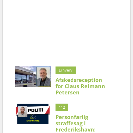
Erhverv
Afskedsreception
for Claus Reimann
Petersen
112
Personfarlig
straffesag i
Frederikshavn: