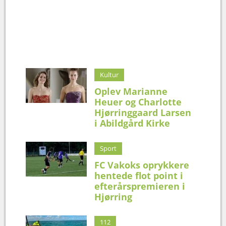
Kultur
Oplev Marianne
Heuer og Charlotte
Hjørringgaard Larsen
i Abildgård Kirke
Sport
FC Vakoks oprykkere
hentede flot point i
efterårspremieren i
Hjørring
112