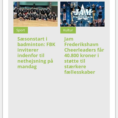
Sport
Kultur
Sæsonstart i
Jam
badminton: FBK
Frederikshavn
inviterer
Cheerleaders får
indenfor til
40.800 kroner i
nethejsning på
støtte til
mandag
stærkere
fællesskaber