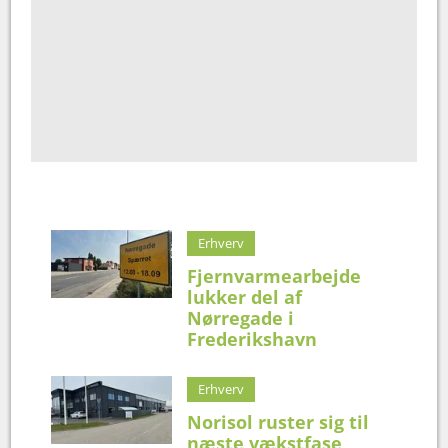
Erhverv
Fjernvarmearbejde
lukker del af
Nørregade i
Frederikshavn
Erhverv
Norisol ruster sig til
næste vækstfase