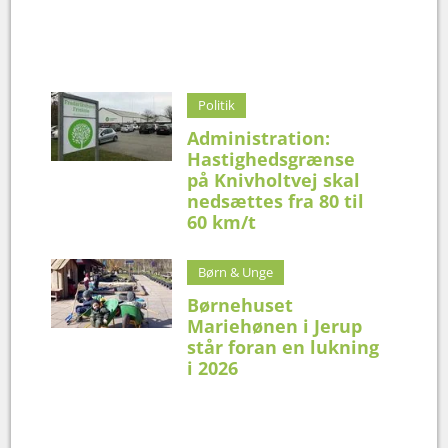
Politik
Administration:
Hastighedsgrænse
på Knivholtvej skal
nedsættes fra 80 til
60 km/t
Børn & Unge
Børnehuset
Mariehønen i Jerup
står foran en lukning
i 2026