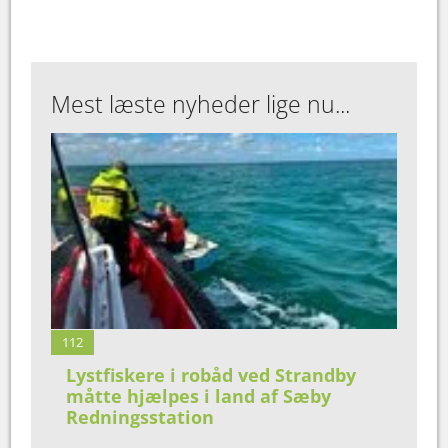
Mest læste nyheder lige nu...
112
Lystfiskere i robåd ved Strandby
måtte hjælpes i land af Sæby
Redningsstation