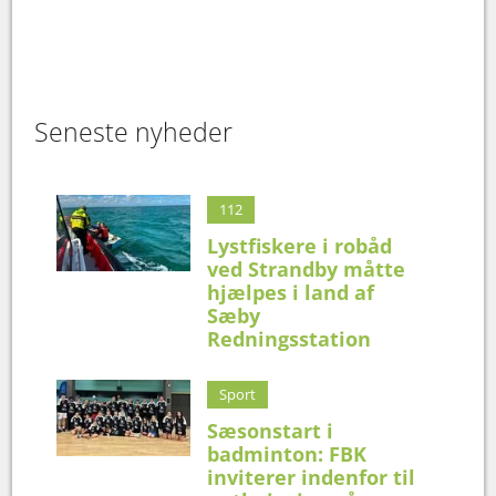
Seneste nyheder
112
Lystfiskere i robåd
ved Strandby måtte
hjælpes i land af
Sæby
Redningsstation
Sport
Sæsonstart i
badminton: FBK
inviterer indenfor til