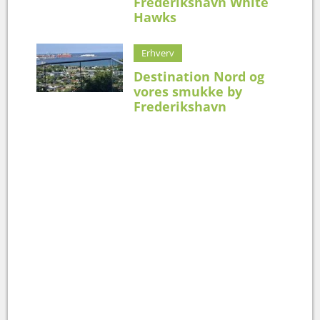
Frederikshavn White
Hawks
Erhverv
Destination Nord og
vores smukke by
Frederikshavn