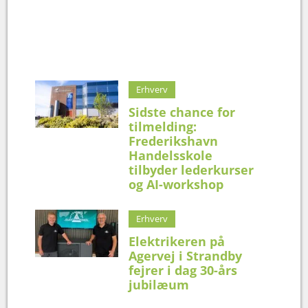
Erhverv
Sidste chance for
tilmelding:
Frederikshavn
Handelsskole
tilbyder lederkurser
og AI-workshop
Erhverv
Elektrikeren på
Agervej i Strandby
fejrer i dag 30-års
jubilæum