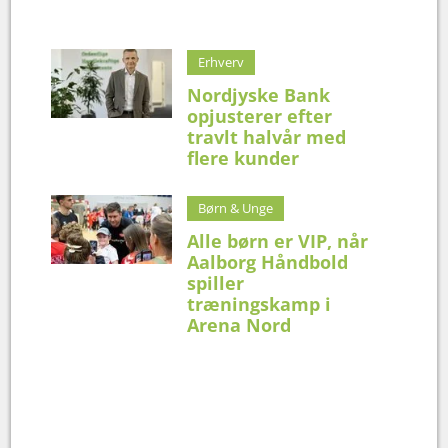
Erhverv
Nordjyske Bank
opjusterer efter
travlt halvår med
flere kunder
Børn & Unge
Alle børn er VIP, når
Aalborg Håndbold
spiller
træningskamp i
Arena Nord